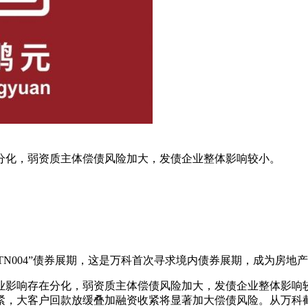
分化，弱资质主体偿债风险加大，发债企业整体影响较小。
MTN004”债券展期，这是万科首次寻求境内债券展期，成为房
业影响存在分化，弱资质主体偿债风险加大，发债企业整体影响
，大客户回款放缓叠加融资收紧将显著加大偿债风险。从万科截