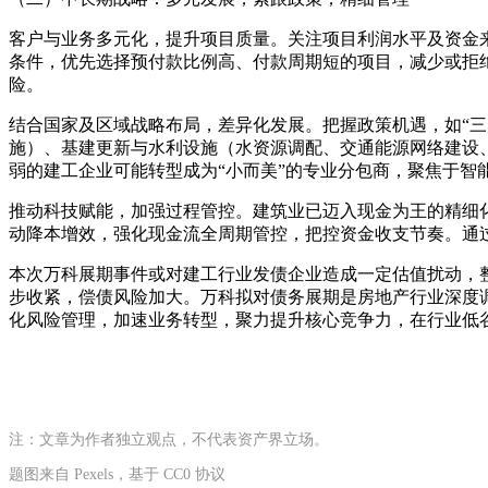
客户与业务多元化，提升项目质量。关注项目利润水平及资金
条件，优先选择预付款比例高、付款周期短的项目，减少或拒
险。
结合国家及区域战略布局，差异化发展。把握政策机遇，如“三
施）、基建更新与水利设施（水资源调配、交通能源网络建设
弱的建工企业可能转型成为“小而美”的专业分包商，聚焦于智
推动科技赋能，加强过程管控。建筑业已迈入现金为王的精细
动降本增效，强化现金流全周期管控，把控资金收支节奏。通
本次万科展期事件或对建工行业发债企业造成一定估值扰动，
步收紧，偿债风险加大。万科拟对债务展期是房地产行业深度
化风险管理，加速业务转型，聚力提升核心竞争力，在行业低
注：文章为作者独立观点，不代表资产界立场。
题图来自 Pexels，基于 CC0 协议