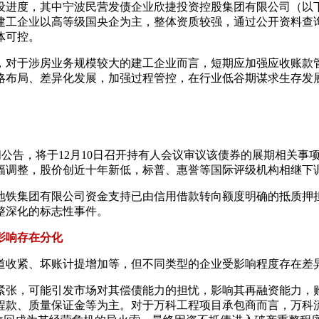
度，其中宁波民营发债企业欣捷投资控股集团有限公司（以下简称“
建工企业以高等级国央企为主，整体资质较强，通过公开资料查
体可控。
，对于涉房业务规模较大的建工企业而言，短期应加强应收账款
略布局、差异化发展，加强过程管控，在行业低谷期谋求生存发
日晚间公告，将于12月10日召开持有人会议审议该债券的展期相关事
大幅调整，股价创近十年新低，标普、惠誉等国际评级机构相继下
地铁集团有限公司资金支持已由信用借款转向额度明确的抵质押
整深化的标志性事件。
影响存在分化
道收紧、坏账计提增加等，但不同类型的企业受影响程度存在差
紧张，可能引发市场对其偿债能力的担忧，影响其再融资能力，
付及预提工程款、质量保证金等为主。对于万科工程项目承包商而言，