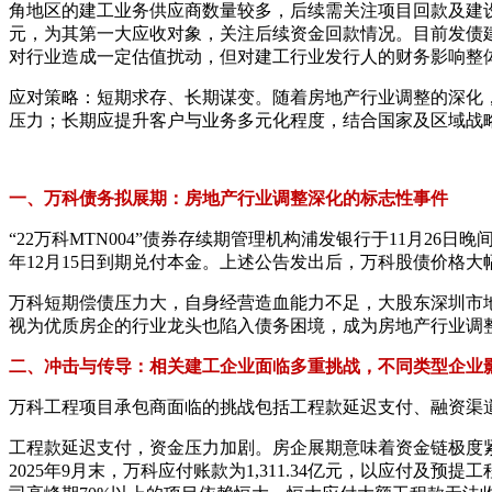
角地区的建工业务供应商数量较多，后续需关注项目回款及建设进
元，为其第一大应收对象，关注后续资金回款情况。目前发债
对行业造成一定估值扰动，但对建工行业发行人的财务影响整
应对策略：短期求存、长期谋变。随着房地产行业调整的深化
压力；长期应提升客户与业务多元化程度，结合国家及区域战
一、万科债务拟展期：房地产行业调整深化的标志性事件
“22万科MTN004”债券存续期管理机构浦发银行于11月26
年12月15日到期兑付本金。上述公告发出后，万科股债价格
万科短期偿债压力大，自身经营造血能力不足，大股东深圳市
视为优质房企的行业龙头也陷入债务困境，成为房地产行业调
二、冲击与传导：相关建工企业面临多重挑战，不同类型企业
万科工程项目承包商面临的挑战包括工程款延迟支付、融资渠
工程款延迟支付，资金压力加剧。房企展期意味着资金链极度
2025年9月末，万科应付账款为1,311.34亿元，以应