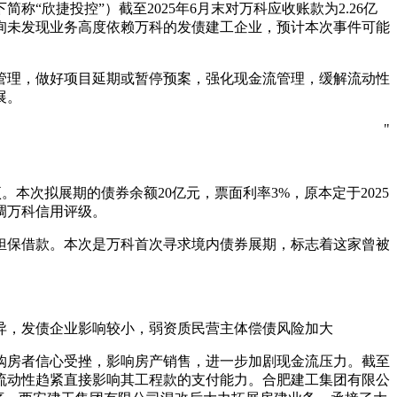
欣捷投控”）截至2025年6月末对万科应收账款为2.26亿
询未发现业务高度依赖万科的发债建工企业，预计本次事件可能
管理，做好项目延期或暂停预案，强化现金流管理，缓解流动性
展。
"
项。本次拟展期的债券余额20亿元，票面利率3%，原本定于2025
调万科信用评级。
担保借款。本次是万科首次寻求境内债券展期，标志着这家曾被
异，发债企业影响较小，弱资质民营主体偿债风险加大
购房者信心受挫，影响房产销售，进一步加剧现金流压力。截至
万科流动性趋紧直接影响其工程款的支付能力。合肥建工集团有限公