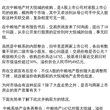
此次中粮地产对大悦城的收购，是A股上市公司对港股上市公
司的收购，横跨两个市场，其中又牵涉到从母公司手中买入股
权这种关联交易，复杂程度可见一斑。
在中粮地产发布报告书后，交易所就发来了问询函，提出了18
个问题，从非公开发行股票的定价到对大悦城的估值，事无巨
细。
虽然是中粮系的内部整合，但毕竟是两家上市公司，各自有数
量不菲的二级市场小股东。核心问题是：交易价格是否公允？
根据相关公告，收购总价高达147亿，较基准日最近交易日对
应市值溢价超过50%。溢价折合人民币约49亿元。
而在交易宣布后至今，不仅A股的中粮地产股价随大盘调整而
下挫，就连被溢价收购股权的大悦城地产走势也低迷。
为何市场会有这种反应？除了大盘走势之外，是否与两家上市
房企的资产质量有关？
下面先简单了解下此次并购双方的情况。
中粮系地产业务再整合：中粮地产147亿控股大悦城，溢价