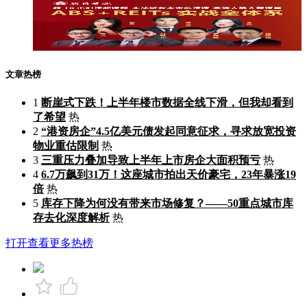
文章热榜
1
断崖式下跌！上半年楼市数据全线下滑，但我却看到
了希望
热
2
“港资房企”4.5亿美元债发起同意征求，寻求放宽投资
物业重估限制
热
3
三重压力叠加导致上半年上市房企大面积预亏
热
4
6.7万飙到31万！这座城市拍出天价豪宅，23年暴涨19
倍
热
5
库存下降为何没有带来市场修复？——50重点城市库
存去化深度解析
热
打开查看更多热榜