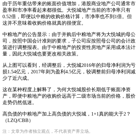
由于历年重估带来的账面价值增加，港股商业地产公司通常市
盈率和市净率看起来都很低。大悦城地产当前的市净率只有
0.52倍，即便以中粮的收购价格计算，市净率也不到1倍。但
这并不意味着收购价格就真的很便宜。
中粮地产的公告显示：由于并购后中粮地产将为大悦城的母公
司，按照中国会计准则的要求，子公司应按照母公司的会计政
策进行调整报表。由于中粮地产的投资性房地产采用成本法计
量，因此大悦城也要更改相关政策。
从上图可以看到，经调整后，大悦城2016年的归母净利润为亏
损1.54亿元，2017年则为盈利4.5亿元，较调整前归母净利润减
少了近六成。
这在某种程度上解释了，为何大悦城股价长期低于账面净资
产，即便中粮地产的收购价远高于二级市场当前的价格，股价
走势仍然低迷。
高负债的中粮地产加上高负债的大悦城，1+1真的能大于2？
（LZQ/CBB）
注：文章为作者独立观点，不代表资产界立场。