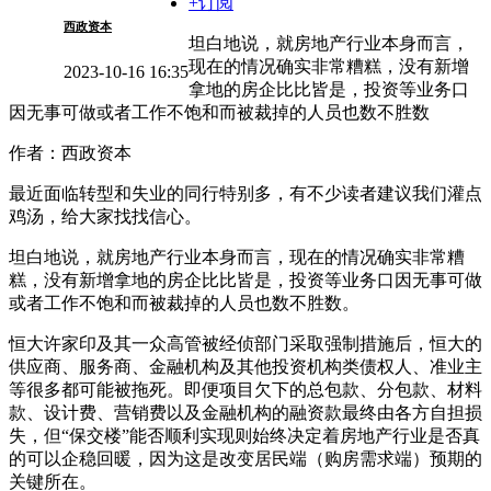
+订阅
西政资本
坦白地说，就房地产行业本身而言，
现在的情况确实非常糟糕，没有新增
2023-10-16 16:35
拿地的房企比比皆是，投资等业务口
因无事可做或者工作不饱和而被裁掉的人员也数不胜数
作者：西政资本
最近面临转型和失业的同行特别多，有不少读者建议我们灌点
鸡汤，给大家找找信心。
坦白地说，就房地产行业本身而言，现在的情况确实非常糟
糕，没有新增拿地的房企比比皆是，投资等业务口因无事可做
或者工作不饱和而被裁掉的人员也数不胜数。
恒大许家印及其一众高管被经侦部门采取强制措施后，恒大的
供应商、服务商、金融机构及其他投资机构类债权人、准业主
等很多都可能被拖死。即便项目欠下的总包款、分包款、材料
款、设计费、营销费以及金融机构的融资款最终由各方自担损
失，但“保交楼”能否顺利实现则始终决定着房地产行业是否真
的可以企稳回暖，因为这是改变居民端（购房需求端）预期的
关键所在。