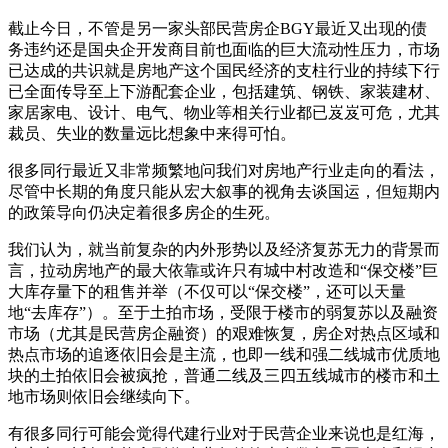
截止今日，不管是另一家头部民营房企BGY最近又出现的债
务违约还是国央企开发商目前也面临的巨大流动性压力，市场
已达成的共识就是房地产这个国民经济的支柱行业的持续下行
已全面传导至上下游配套企业，包括建筑、钢铁、家装建材、
家居家电、设计、电气、物业等相关行业都已岌岌可危，尤其
裁员、失业的数量远比想象中来得可怕。
很多同行最近又非常频繁地问我们对房地产行业走向的看法，
尽管中长期的角度只能从宏大叙事的视角去谈国运，但短期内
的政策导向仍决定着很多房企的生死。
我们认为，就当前复杂的内外形势以及经济复苏无力的背景而
言，拉动房地产的最大依靠或许只有城中村改造和“保交楼”巨
大库存量下的租售并举（不仅可以“保交楼”，还可以天量
地“去库存”）。至于土拍市场，受限于楼市的弱复苏以及融资
市场（尤其是民营房企融资）的艰难恢复，房企对热点区域和
热点市场的追逐依旧会是主流，也即一线和强二线城市优质地
块的土拍依旧会被疯抢，普通二线及三四五线城市的楼市和土
地市场则依旧会继续向下。
有很多同行可能会觉得代建行业对于民营企业来说也是红海，