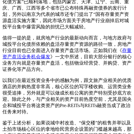
化债方案”已顺利落地，包括内蒙古、天津、辽宁、云南、重
庆、广西、江西等多个省市已公布特殊再融资债券的发行计
划，另外以南京为代表的城市还专门提出了“国有存量资产资
源盘活实施方案”，因此市场方面关于房地产行业崩掉后对城
投平台集中爆雷风险的担忧已大幅减轻。
值得一提的是，就房地产行业的最新动向而言，与地方政府与
城投平台化债所依赖的盘活存量资产资源的路径一致，房地产
行业目前也已全面进入存量资产盘活市场。正如我们在《
存量
资产盘活业务机会爆发
》一文中所述，目前大部分银行的核心
业务方向就是存量资产盘活，包括物业经营贷、并购贷、资产
证券化等产品方向。
以我们在最近投资业务中的感触为例，跟文旅产业相关的优质
酒店的并购热度非常高，核心区位的写字楼收购、运营类业务
很受追捧，另外就是可以做成长租公寓的资产特别受抄底方欢
迎。除此之外，与产业相关的资产目前热度空前，尤其是国央
企和城投平台将这类资产的Pre-REITs与REITs融资当成了政治
任务来对待。
鉴于上述分析，如果说城中村改造、“保交楼”的租售并举以及
土拍市场核心区位的拿地给民营房企设置的门槛越来越高，那