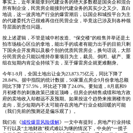
事实上，近年来能拿到代建业务的绝大多数都是国央企和混合
所有制企业，民营房企能接到代建业务的其实少之又少。直白
地说，这一波房地产行业的爆雷潮后，以国企和城投平台为主
的代建委托方已很难再信任民营企业，毕竟这已涉及到各种领
导层面的责任问题。
按上述逻辑，不管是城中村改造、“保交楼”的租售并举还是土
拍市场核心区位的拿地，能出手的或者有能力出手的目前只剩
下国央企开发商以及极个别的优质民营房企，换句话说，大部
分民营房企只能以维持存量项目为主，裁员、倒闭、破产、重
组在短期内肯定会持续下去，至于爆雷房企就更难翻身。
今年1-9月，全国土地出让金为23,873.75亿元，同比下降了
28.84%。据中指院的统计数据，50家重点房企9月份拿地总额
同比下降了57.5%，环比还下降了24.0%。要知道，8月底和9
月初楼市的刺激政策已接近顶峰，但房企的销售成绩和地方政
府的卖地收入却都远不及预期。如果按这个趋势来推测楼市的
走向，至少短期内不太可能存在房地产行业企稳回暖的可能
（我们先前的预测还是偏乐观了）。
我们在《
城投爆雷风险缓解
》一文中有提到，房地产行业持续
下行以及“土地财政”模式难以为继的情况下，中央的“一揽子