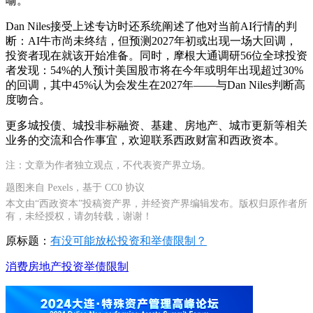
喻。
Dan Niles接受上述专访时还系统阐述了他对当前AI行情的判
断：AI牛市尚未终结，但预测2027年初或出现一场大回调，
投资者现在就该开始准备。同时，摩根大通调研56位全球投资
者发现：54%的人预计美国股市将在今年或明年出现超过30%
的回调，其中45%认为会发生在2027年——与Dan Niles判断高
度吻合。
更多城投债、城投非标融资、基建、房地产、城市更新等相关
业务的交流和合作事宜，欢迎联系西政财富和西政资本。
注：文章为作者独立观点，不代表资产界立场。
题图来自 Pexels，基于 CC0 协议
本文由“西政资本”投稿资产界，并经资产界编辑发布。版权归原作者所
有，未经授权，请勿转载，谢谢！
原标题：
有没可能放松投资和举债限制？
消费
房地产投资
举债限制