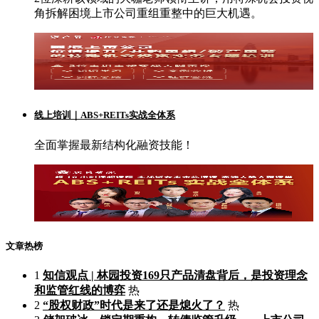
角拆解困境上市公司重组重整中的巨大机遇。
线上培训｜ABS+REITs实战全体系
全面掌握最新结构化融资技能！
文章热榜
1
知信观点 | 林园投资169只产品清盘背后，是投资理念
和监管红线的博弈
热
2
“股权财政”时代是来了还是熄火了？
热