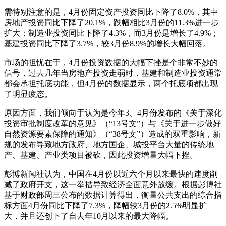
需特别注意的是，4月份固定资产投资同比下降了8.0%，其中
房地产投资同比下降了20.1%，跌幅相比3月份的11.3%进一步
扩大；制造业投资同比下降了4.3%，而3月份是增长了4.9%；
基建投资同比下降了3.7%，较3月份8.9%的增长大幅回落。
市场的担忧在于，4月份投资数据的大幅下挫是个非常不妙的
信号，过去几年当房地产投资走弱时，基建和制造业投资通常
都会承担托底功能，但4月份的数据显示，两个托底项都出现
了明显疲态。
原因方面，我们倾向于认为是今年3、4月份发布的《关于深化
投资审批制度改革的意见》（“13号文”）与《关于进一步做好
自然资源要素保障的通知》（“38号文”）造成的双重影响，新
规的发布导致地方政府、地方国企、城投平台大量的传统地
产、基建、产业类项目被砍，因此投资增量大幅下挫。
彭博新闻社认为，中国在4月份以近六个月以来最快的速度削
减了政府开支，这一举措导致经济全面意外放缓。根据彭博社
基于财政部周三公布的数据计算得出，衡量公共支出的综合指
标方面4月份同比下降了7.3%，降幅较3月份的2.5%明显扩
大，并且还创下了自去年10月以来的最大降幅。