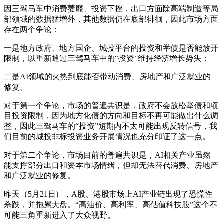
因三驾马车中消费萎靡、投资下挫，出口方面除高端制造等局
部领域的数据猛增外，其他数据仍在底部徘徊，因此市场方面
存在两个争论：
一是地方政府、地方国企、城投平台的投资和举债是否能放开
限制，以重新通过三驾马车中的“投资”维持经济增长势头；
二是AI领域的火热到底能否带动消费、房地产和广泛就业的
修复。
对于第一个争论，市场的普遍共识是，政府不会放松举债和项
目投资限制，因为地方化债的方向和目标不再可能做出什么调
整，因此三驾马车的“投资”短期内不太可能出现反转信号，我
们目前的城投非标投资业务开展情况也充分印证了这一点。
对于第二个争论，市场目前的普遍共识是，AI相关产业虽然
能支撑部分出口和资本市场情绪，但却无法替代消费、房地产
和广泛就业的修复。
昨天（5月21日），A股、港股市场上AI产业链出现了恐慌性
杀跌，并拖累大盘。“高油价、高利率、高估值科技股”这个不
可能三角重新进入了大众视野。