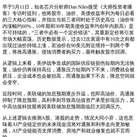
早于5月11日，知名芯片分析师Dan Niles接受《大师投资者播
客》专访时提到，他将股市、油价、美债收益率列为每日必看
的三大核心指标，并指出当前三者同时处于历史高位（油价年
内涨幅约60%，10年期和30年期美债收益率均创年内新高）是
不可持续的，“三者中必有一个定价错误”，其重新定价将引发
市场大幅震荡。历史数据显示，过去12次衰退中有10次之前都
出现过油价持续上涨，若油价在90美元附近维持一到两个季
度，将推高通胀、侵蚀消费者购买力，最终触发股市回调。
从逻辑上来看，美伊战争造成的国际供应链损伤短期内无法恢
复，油价仍将保持高位，通胀压力短期内下不来，消费就会被
挤压，企业成本也会被抬高，而通胀如果下不去，降息空间就
会变窄。
近段时间，美联储的加息预期逐步升温，也即高油价、高通胀
抑制了降息预期，高利率则导致高估值资产承受折现压力，其
中高估值科技股将因美联储加息预期面临巨大回调压力。
从上述逻辑去推测A股、港股的走势，情况大同小异，这也意
味着AI产业链定价的未来现金流将对通胀和利率走向更加敏
感，AI产业链能否支撑消费、房地产和就业修复也就不言而