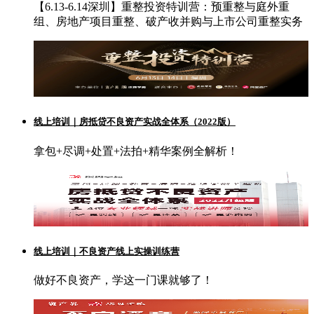
【6.13-6.14深圳】重整投资特训营：预重整与庭外重
组、房地产项目重整、破产收并购与上市公司重整实务
线上培训｜房抵贷不良资产实战全体系（2022版）
拿包+尽调+处置+法拍+精华案例全解析！
线上培训｜不良资产线上实操训练营
做好不良资产，学这一门课就够了！