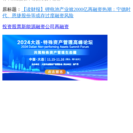
原标题：
【读财报】锂电池产业掀2000亿再融资热潮：宁德时
代、恩捷股份等或存过度融资风险
投资
股票
新能源
融资公司
再融资