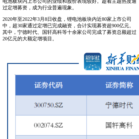
电池板块内上市公司的业绩和股价表现较好。趁着主题热度通
过定增募资，成为行业普遍现象。
2020年至2022年3月8日收盘，锂电池板块内近80家上市公司
中，超30家通过定增已完成融资，合计实现募资超900亿元。
其中，宁德时代、国轩高科等十余家公司完成了募资总额超过
20亿元的大额定增项目。