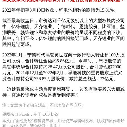
2022年年初至3月10日收盘，锂电池指数的跌幅为15.81%。
截至最新收盘日，市价达到千亿元级别以上的大型板块内公司
中，亿纬锂能、天齐锂业、宁德时代、恩捷股份、比亚迪、盐
湖股份、赣锋锂业和华友钴业的股价均呈现不同程度的下跌。
其中，年初至今，亿纬锂能的跌幅接近四成，天齐锂业的区间
跌幅超过两成。
2022年1月，宁德时代高管黄世霖向一致行动人转让超100万股
公司股份，合计转让金额约5.86亿元。今年3月，恩捷股份的
高管李晓华合计减持约28.47万股公司股份，合计套现超7000
万元。2021年12月至2022年2月，孚能科技的重要股东上航兴
源合计减持公司756.85万股股份，减持总金额达2.72亿元。
一边趁着板块或主题热度定增募资，一边又有重要股东大额减
持，普通投资者的权益是否受到侵害？
注：文章为作者独立观点，不代表资产界立场。
题图来自 Pexels，基于 CC0 协议
本文由“面包财经”投稿资产界，并经资产界编辑发布。版权归原作者所
有，未经授权，请勿转载，谢谢！