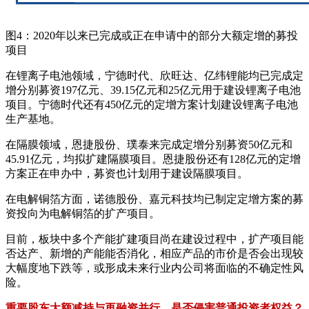
图4：2020年以来已完成或正在申请中的部分大额定增的募投
项目
在锂离子电池领域，宁德时代、欣旺达、亿纬锂能均已完成定
增分别募资197亿元、39.15亿元和25亿元用于建设锂离子电池
项目。宁德时代还有450亿元的定增方案计划建设锂离子电池
生产基地。
在隔膜领域，恩捷股份、璞泰来完成定增分别募资50亿元和
45.91亿元，均拟扩建隔膜项目。恩捷股份还有128亿元的定增
方案正在申办中，募资也计划用于建设隔膜项目。
在电解铜箔方面，诺德股份、嘉元科技均已制定定增方案的募
资投向为电解铜箔的扩产项目。
目前，板块中多个产能扩建项目尚在建设过程中，扩产项目能
否达产、新增的产能能否消化，相应产品的市价是否会出现较
大幅度地下跌等，或形成未来行业内公司将面临的不确定性风
险。
重要股东大额减持与再融资并行，是否侵害普通投资者权益？