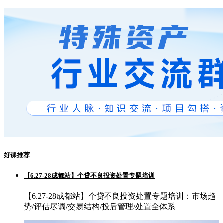
好课推荐
【6.27-28成都站】个贷不良投资处置专题培训
【6.27-28成都站】个贷不良投资处置专题培训：市场趋
势/评估尽调/交易结构/投后管理/处置全体系