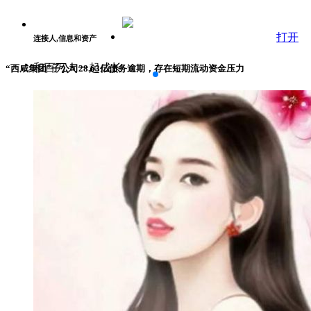
打开
连接人,信息和资产
和百万人一起成长
“西咸集团”子公司28.63亿债务逾期，存在短期流动资金压力