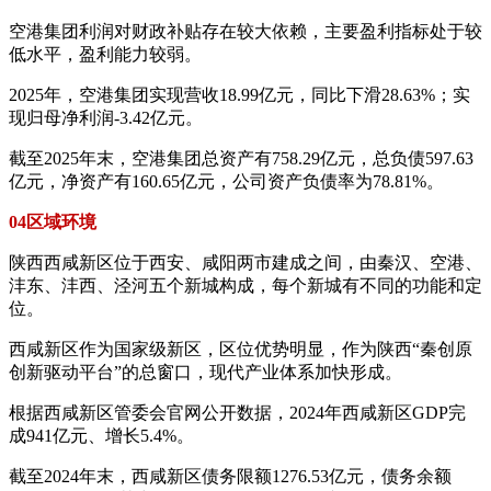
空港集团利润对财政补贴存在较大依赖，主要盈利指标处于较
低水平，盈利能力较弱。
2025年，空港集团实现营收18.99亿元，同比下滑28.63%；实
现归母净利润-3.42亿元。
截至2025年末，空港集团总资产有758.29亿元，总负债597.63
亿元，净资产有160.65亿元，公司资产负债率为78.81%。
04区域环境
陕西西咸新区位于西安、咸阳两市建成之间，由秦汉、空港、
沣东、沣西、泾河五个新城构成，每个新城有不同的功能和定
位。
西咸新区作为国家级新区，区位优势明显，作为陕西“秦创原
创新驱动平台”的总窗口，现代产业体系加快形成。
根据西咸新区管委会官网公开数据，2024年西咸新区GDP完
成941亿元、增长5.4%。
截至2024年末，西咸新区债务限额1276.53亿元，债务余额