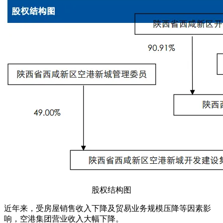
股权结构图
近年来，受房屋销售收入下降及贸易业务规模压降等因素影
响，空港集团营业收入大幅下降。