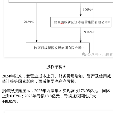
股权结构图
2024年以来，受营业成本上升、财务费用增加、资产及信用减
值计提等因素影响，西咸集团净利润亏损。
据年报披露显示，2025年西咸集团实现营收173.95亿元，同比
上升0.63%；2025年亏损18.8亿元，亏损规模同比扩大
448.85%。