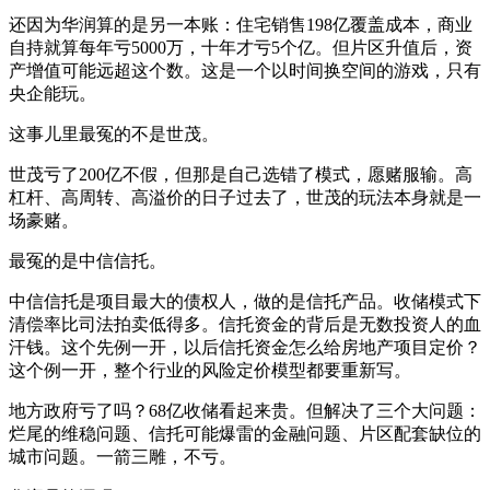
还因为华润算的是另一本账：住宅销售198亿覆盖成本，商业
自持就算每年亏5000万，十年才亏5个亿。但片区升值后，资
产增值可能远超这个数。这是一个以时间换空间的游戏，只有
央企能玩。
这事儿里最冤的不是世茂。
世茂亏了200亿不假，但那是自己选错了模式，愿赌服输。高
杠杆、高周转、高溢价的日子过去了，世茂的玩法本身就是一
场豪赌。
最冤的是中信信托。
中信信托是项目最大的债权人，做的是信托产品。收储模式下
清偿率比司法拍卖低得多。信托资金的背后是无数投资人的血
汗钱。这个先例一开，以后信托资金怎么给房地产项目定价？
这个例一开，整个行业的风险定价模型都要重新写。
地方政府亏了吗？68亿收储看起来贵。但解决了三个大问题：
烂尾的维稳问题、信托可能爆雷的金融问题、片区配套缺位的
城市问题。一箭三雕，不亏。