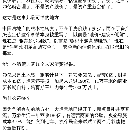
负债表。产权性质、规划指标、估值基准全变了。变了之后，
70亿就合理了。不是资产跌价了，是资产重新定价了。
这才是这事儿最可怕的地方。
中国房地产的根本性转变，不在于房价跌了多少，而在于资产
怎么定价这个事情本身被重写了。以前是“地价+建安+利润”，
现在是“能卖多少回款”。以前是“容积率越高越赚钱”，现在
是“住宅比例越高越安全”。一套全新的估值体系正在取代旧的
那套。
华润不清楚这笔账？人家清楚得很。
70亿只是土地钱。粗略计算下，建安要50亿，配套8亿，财务
成本45亿，运营还要投。加起来超过190亿。11万平米的商业
要长期自持，培育期三年内每年亏5000万以上。
为什么还接？
因为华润有别的地方补：大运天地已经开了，新项目能共享客
流。万象生活一年营收180亿，有运营商圈的经验。央企融资
成本3.2%，能扛六到七年。换个民企来试试？两个月就能把
资金链撑断。