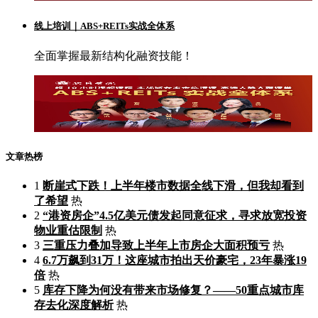
线上培训｜ABS+REITs实战全体系
全面掌握最新结构化融资技能！
文章热榜
1
断崖式下跌！上半年楼市数据全线下滑，但我却看到
了希望
热
2
“港资房企”4.5亿美元债发起同意征求，寻求放宽投资
物业重估限制
热
3
三重压力叠加导致上半年上市房企大面积预亏
热
4
6.7万飙到31万！这座城市拍出天价豪宅，23年暴涨19
倍
热
5
库存下降为何没有带来市场修复？——50重点城市库
存去化深度解析
热