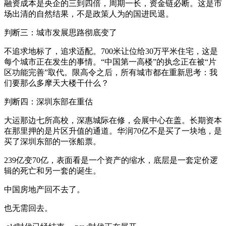
融资成本是央企的三到四倍，周期一长，资金链必断。这是市
场出清的自然结果，不是政策人为的国进民退。
判断三：城市发展思路彻底变了
不追求地标了，追求适配。700米让位给30万平米住宅，这是
每个城市正在发生的事情。“中国第一高楼”的执念正在被“片
区功能完善”取代。限高令之后，所有城市都在重新思考：我
们要那么多摩天大楼干什么？
判断四：深圳东部在重估
大运那边七所高校，深惠城际在修，会展中心在盖。长期资本
在那里押的是片区升值的通道。华润70亿不是买了一块地，是
买了深圳东部的一张船票。
239亿变70亿，表面看是一个资产的缩水，底层是一套定价逻
辑的死亡和另一套的诞生。
中国房地产回不去了。
也无需回去。