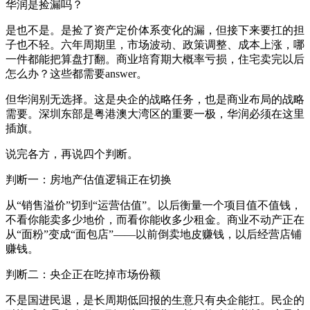
华润是捡漏吗？
是也不是。是捡了资产定价体系变化的漏，但接下来要扛的担
子也不轻。六年周期里，市场波动、政策调整、成本上涨，哪
一件都能把算盘打翻。商业培育期大概率亏损，住宅卖完以后
怎么办？这些都需要answer。
但华润别无选择。这是央企的战略任务，也是商业布局的战略
需要。深圳东部是粤港澳大湾区的重要一极，华润必须在这里
插旗。
说完各方，再说四个判断。
判断一：房地产估值逻辑正在切换
从“销售溢价”切到“运营估值”。以后衡量一个项目值不值钱，
不看你能卖多少地价，而看你能收多少租金。商业不动产正在
从“面粉”变成“面包店”——以前倒卖地皮赚钱，以后经营店铺
赚钱。
判断二：央企正在吃掉市场份额
不是国进民退，是长周期低回报的生意只有央企能扛。民企的