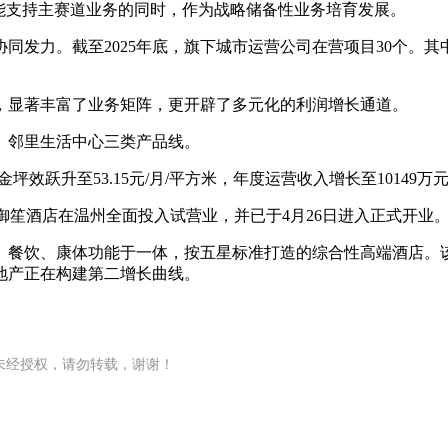
能支持主赛道业务的同时，作为战略储备性业务培育发展。
力。截至2025年底，旗下城市运营公司在营项目30个。其中，
，显著丰富了业务矩阵，更开辟了多元化的利润增长通道。
、邻里生活中心三类产品线。
坪效跃升至53.15元/月/平方米，年度运营收入增长至10149万
-御笙酒店在温州全面投入试营业，并已于4月26日进入正式开业
、餐饮、康体功能于一体，按五星标准打造的综合性高端酒店。
地产正在构建第二增长曲线。
未经授权，请勿转载，谢谢！