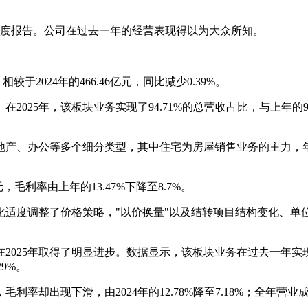
券年度报告。公司在过去一年的经营表现得以为大众所知。
较于2024年的466.46亿元，同比减少0.39%。
5年，该板块业务实现了94.71%的总营收占比，与上年的94.7
、办公等多个细分类型，其中住宅为房屋销售业务的主力，年内实现
，毛利率由上年的13.47%下降至8.7%。
化适度调整了价格策略，"以价换量"以及结转项目结构变化、单
25年取得了明显进步。数据显示，该板块业务在过去一年实现营业
29%。
出现下滑，由2024年的12.78%降至7.18%；全年营业成本4