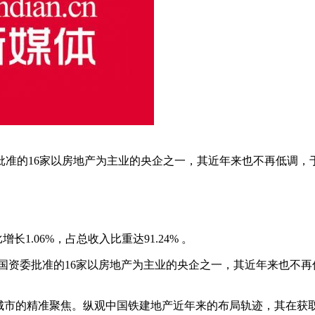
准的16家以房地产为主业的央企之一，其近年来也不再低调，于
1.06%，占总收入比重达91.24% 。
国资委批准的16家以房地产为主业的央企之一，其近年来也不再低
对城市的精准聚焦。纵观中国铁建地产近年来的布局轨迹，其在获