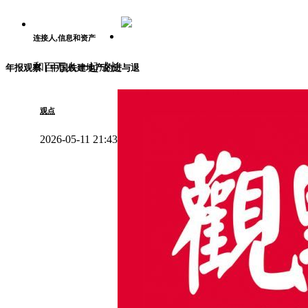
连接人,信息和资产
和百万人一起成长
年报观察丨中国铁建地产的进与退
观点
2026-05-11 21:43