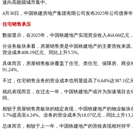
速向高能级城市集中。
4月30日，中国铁建房地产集团有限公司发布2025年公司债
住宅销售承压
数据显示，在2025年，中国铁建地产实现营业收入464.66亿元，相
分业务板块来看，房屋销售类是中国铁建地产的主要营收来源。在202
营业成本408.19亿元、同比上升5.5%。
具体而言，房屋销售板块覆盖了住宅、类住宅、保障房、商业地产
91.24%。
不过，住宅销售业务的营业成本也明显提高了6.64%达387.1亿元
就此表现而言，在过去一年，中国铁建地产或许为加速项目去
间。
相较于房屋销售类板块的稳定表现，中国铁建地产的物业板块在20
3.7%提高至4.24%。业务的营业成本为18.07亿元，同比上升13.
总体而言，相较于上一年，中国铁建地产的营收表现相对持平，毛利率却