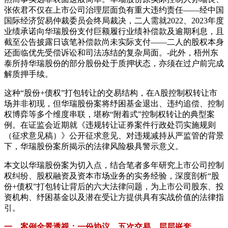
张依君不仅在上市公司治理层面负有重大违约责任——经中国
国际经济贸易仲裁委员会终局裁决，二人需就2022、2023年度
业绩承诺向华瑞股份支付巨额履行业绩补偿款及逾期利息，且
截至公告披露日该笔补偿款尚未实际支付——二人的股权本身
还面临优先受偿诉讼和司法冻结的复杂局面。-此外，梧州东
泰所持华瑞股份的部分股份处于质押状态，亦须在过户前完成
解质押手续。
这种“股份+债权”打包转让的交易结构，在A股控制权转让市
场并非初现，但华瑞股份案将纾困基金退出、违约追偿、控制
权博弈等多个维度串联，堪称“附着式”控制权转让的典型案
例。在证监会近期就《违规转让证券案件行政处罚实施规则
（征求意见稿）》公开征求意见、对违规减持从严监管的背景
下，华瑞股份案所揭示的法律风险极具警示意义。
本文以华瑞股份案为切入点，结合笔者多年研究上市公司控制
权纠纷、股权融资及资本市场业务的实务经验，深度剖析“股
份+债权”打包转让背后的六大法律问题，为上市公司股东、投
资机构、纾困基金以及潜在受让方提供具有实战价值的法律指
引。
一、案例全景透视：一份协议，五次交易，层层嵌套