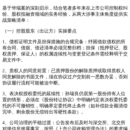
基于华瑞案的深刻启示，结合笔者多年来在上市公司控制权纠
纷、股权投融资领域的实务经验，从两大涉事主体角度提供实
战策略清单：
（一）控股股东（出让方）实操要点
1、债权证明文件及担保措施的合规完备：纾困借款债权的所
有合同、借据、借还清单必须完整归档；担保（抵押登记、股
权质押、保证人）的权属连续性与变更登记条件需经释明于交
易文件中。
2、质权人的同意前置：已质押股份的解除质押或取得质权人
同意解除的书面文件，须在协议过户交割前一悉数办妥，否则
协议履行流程可能被迫中断。
3、表决权授权委托的延续性：孙瑞良仍居第一股份持有人位
置的情形，必须在《股份转让协议》中明确约定表决权委托委
托的不可撤销性，明确界定委托终止条件（如补偿款全额清偿
完毕、剩余股份无偿转出等硬性条款）。
4、公司治理的平稳过渡：公告发布后及时与深交所、北交所
对接信息披露事宜，按照《上市公司收购管理办法》的要求编