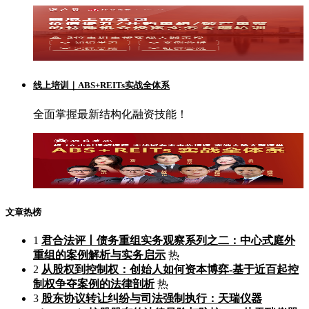
线上培训｜ABS+REITs实战全体系
全面掌握最新结构化融资技能！
文章热榜
1
君合法评丨债务重组实务观察系列之二：中心式庭外
重组的案例解析与实务启示
热
2
从股权到控制权：创始人如何资本博弈-基于近百起控
制权争夺案例的法律剖析
热
3
股东协议转让纠纷与司法强制执行：天瑞仪器