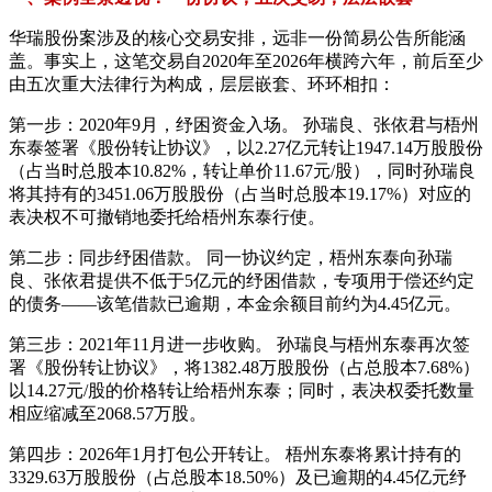
华瑞股份案涉及的核心交易安排，远非一份简易公告所能涵
盖。事实上，这笔交易自2020年至2026年横跨六年，前后至少
由五次重大法律行为构成，层层嵌套、环环相扣：
第一步：2020年9月，纾困资金入场。 孙瑞良、张依君与梧州
东泰签署《股份转让协议》，以2.27亿元转让1947.14万股股份
（占当时总股本10.82%，转让单价11.67元/股），同时孙瑞良
将其持有的3451.06万股股份（占当时总股本19.17%）对应的
表决权不可撤销地委托给梧州东泰行使。
第二步：同步纾困借款。 同一协议约定，梧州东泰向孙瑞
良、张依君提供不低于5亿元的纾困借款，专项用于偿还约定
的债务——该笔借款已逾期，本金余额目前约为4.45亿元。
第三步：2021年11月进一步收购。 孙瑞良与梧州东泰再次签
署《股份转让协议》，将1382.48万股股份（占总股本7.68%）
以14.27元/股的价格转让给梧州东泰；同时，表决权委托数量
相应缩减至2068.57万股。
第四步：2026年1月打包公开转让。 梧州东泰将累计持有的
3329.63万股股份（占总股本18.50%）及已逾期的4.45亿元纾