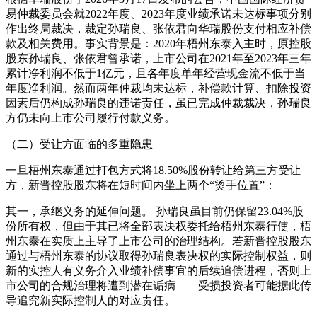
易仲裁委员会就2022年度、2023年度业绩承诺未达标事项分别
作出终局裁决，裁定孙瑞良、张依君向华瑞股份支付相应补偿
款及相关费用。事实背景是：2020年梧州东泰入主时，原控股
股东孙瑞良、张依君曾承诺，上市公司在2021年至2023年三年
累计净利润不低于1亿元，且各年度单年经营现金流不低于当
年度净利润。然而两年仲裁均未达标，补偿款计算、扣除投资
因素后仍构成孙瑞良的违诺责任，虽已完成仲裁裁决，孙瑞良
方仍未向上市公司履行付款义务。
（二）受让方面临的多重隐患
一旦梧州东泰通过打包方式将18.50%股份转让给第三方受让
方，新晋控股股东将在短时间内坐上两个“烫手位置”：
其一，承继义务的延伸问题。 孙瑞良虽目前仍保留23.04%股
份所有权，但由于其已将全部表决权委托给梧州东泰行使，梧
州东泰在实质上主导了上市公司的治理结构。若新晋控股股东
通过与梧州东泰的协议取得孙瑞良表决权的实际控制权益，则
新的实控人有义务介入业绩补偿事宜的后续追偿进程，否则上
市公司的合规治理将遭到潜在诟病——受损投资者可能据此传
导追究新实际控制人的对应责任。