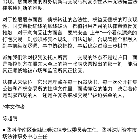
出现。然而表面的财务创新与交易结构复杂性从来无法掩盖法
律实质判断的难度。
对于控股股东而言，债权转让的合法性、权益受偿权的可实现
性、国资审批红线的底线破防，都值得用严肃的法律审慎反复
推敲；对于意向受让方而言，要想安全“上垒”一个看似漂亮的
打包交易，则必须将资本规划、司法进展、合规管控全部融入
到事前纵深尽调、事中协议把控、事后稳定过渡三步棋中。
诚如我们常对投资委托人所言——交易的终点不是过户日，而
是新控制方在股东大会上的第一张表决票投出的那一刻，能否
真正顺畅地被市场和监管所真正接受。
法律从未缺位，它只是埋藏在每一份裁决书、每一次公开征集
公告和产权交易所的挂牌文件里。而读懂它的能力，决定着你
是驾驭市场的人，还是在复杂股权交易里被迫买单的人。
//本文作者
陈超明
■ 盈科华南区金融证券法律专业委员会主任、盈科深圳资本市
场法律事务中心主任