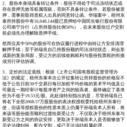
2、股份本身须具备转让条件：股份不得处于司法冻结状态或
存在质押无效等权属瑕疵，否则不具备转让条件。若股份被质
押，需事前取得质权人出具的同意转让函。华瑞案中，梧州东
泰所持股份中有16,648,144股已质押给中国民生银行股份有限
公司南宁分行（占所持股份比例50%），在未来股份过户交割
前必须先办理解除质押手续。
然而仅其中50%的股份可在协议履行进程中由转让方安排清理
解押手续；至于孙瑞良自己持股份额的司法冻结状态，则会形
成新的复杂局面，受让方的后续收购权利与股份投票权的衔接
须另行评估协调。
3、定价的法定底线：根据《上市公司国有股权监督管理办
法》的规定，梧州东泰本次公开征集转让所持股份的价格应不
低于公告日前30个交易日每日加权平均价格的算术平均值及公
司最近一期经审计每股净资产之间的较高者。最终确定了基准
价为不低于19.53元/股。此处须特别指出的是，尽管孙瑞良已
将名下全部2068.57万股股份的表决权授权委托给梧州东泰行
使，但该等授权股份的性质本质上仍属于孙瑞良本人所有，将
来该等股份能否顺利过渡给新受让方，不仅取决于梧州东泰与
新受让方之间的协议安排，更取决于孙瑞良本人是否能够放下
历史法律纠纷、配合交割，或已无法冻结权属处理。