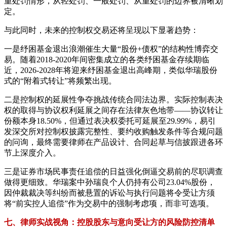
重处罚情形，从轻处罚、一般处罚、从重处罚的边界被清晰划
定。
与此同时，未来的控制权交易还将呈现以下显著趋势：
一是纾困基金退出浪潮催生大量“股份+债权”的结构性博弈交
易。随着2018-2020年间密集成立的各类纾困基金存续期临
近，2026-2028年将迎来纾困基金退出高峰期，类似华瑞股份
式的“附着式转让”将频繁出现。
二是控制权的延展性争夺挑战传统合同法边界。实际控制表决
权的取得与协议权利延展之间存在法律灰色地带——协议转让
份额本身18.50%，但通过表决权委托可延展至29.99%，易引
发深交所对控制权披露完整性、要约收购触发条件等合规问题
的问询，最终需要律师在产品设计、合同起草与信披跟进各环
节上深度介入。
三是证券市场民事责任追偿的日益强化倒逼交易前的尽职调查
做得更细致。华瑞案中孙瑞良个人仍持有公司23.04%股份，
因仲裁裁决等纠纷而被悬置的诉讼与执行问题将令受让方须
将“前实控人追偿”作为交易中的强制考虑项，而非可选项。
七、律师实战视角：控股股东与意向受让方的风险防控清单