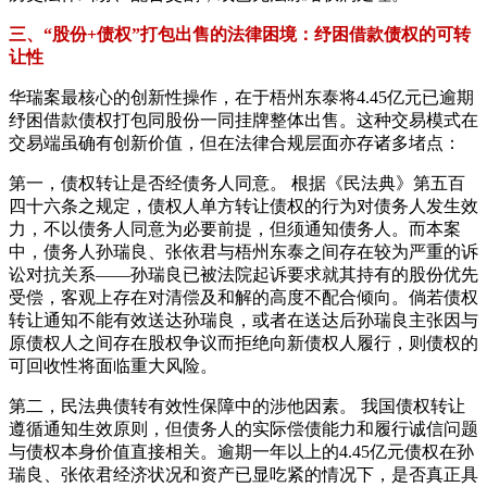
三、“股份+债权”打包出售的法律困境：纾困借款债权的可转
让性
华瑞案最核心的创新性操作，在于梧州东泰将4.45亿元已逾期
纾困借款债权打包同股份一同挂牌整体出售。这种交易模式在
交易端虽确有创新价值，但在法律合规层面亦存诸多堵点：
第一，债权转让是否经债务人同意。 根据《民法典》第五百
四十六条之规定，债权人单方转让债权的行为对债务人发生效
力，不以债务人同意为必要前提，但须通知债务人。而本案
中，债务人孙瑞良、张依君与梧州东泰之间存在较为严重的诉
讼对抗关系——孙瑞良已被法院起诉要求就其持有的股份优先
受偿，客观上存在对清偿及和解的高度不配合倾向。倘若债权
转让通知不能有效送达孙瑞良，或者在送达后孙瑞良主张因与
原债权人之间存在股权争议而拒绝向新债权人履行，则债权的
可回收性将面临重大风险。
第二，民法典债转有效性保障中的涉他因素。 我国债权转让
遵循通知生效原则，但债务人的实际偿债能力和履行诚信问题
与债权本身价值直接相关。逾期一年以上的4.45亿元债权在孙
瑞良、张依君经济状况和资产已显吃紧的情况下，是否真正具