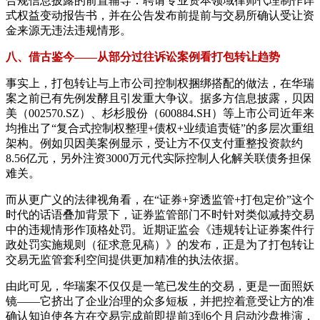
合规信息披露的前置辅导：聘请专业资本领域律师代理制作详
式权益变动报告书，并在公告发布前提前与交易所确认受让资
金来源无违法违规情形。
八、借古鉴今——从部分过往诉讼案例看打包转让趋势
事实上，打包转让与上市公司控制权捆绑搭配的做法，在华瑞
案之前已有先例发酵且引发重大争议。据多方信息披露，贝因
美（002570.SZ）、杉杉股份（600884.SH）等上市公司近年来
均推出了“复合式控制权整理+债权+业绩追责链”的多层次重组
架构。例如贝因美案例显示，受让方不仅支付重整投资款约
8.56亿元，另外注资3000万元代实际控制人化解关联债务担保
难关。
而从更广义的法律视角看，在“证券+穿透监管+打包定价”这个
时代的话语叠加背景下，证券监管部门不时针对类似减持交易
中的违规情形作顶格处罚。近期证监会《违规转让证券案件行
政处罚实施规则（征求意见稿）》的发布，正是为了打包转让
交易无监管套利空间提供更加精准的执法依据。
由此可见，华瑞案不仅仅是一笔已发生的交易，更是一面照妖
镜——它挤出了企业治理的众多短板，并把控着意受让方的准
确认知迫使各方在交易完成前即提前3到6个月启动沙盘推演，