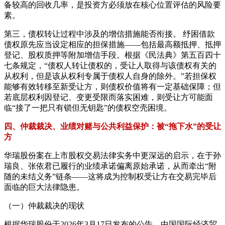
备较高的回收几率，是投资方必须放在核心位置评估的风险要
素。
第三，债权转让过程中涉及的增信措施能否衔接。 纾困借款
债权原先应当设定相应的担保措施——包括最高额抵押、抵押
登记、股权质押等附加增信手段。根据《民法典》第五百四十
七条规定，“债权人转让债权的，受让人取得与该债权有关的
从权利，但是该从权利专属于债权人自身的除外。”若担保权
能够有效转移至新受让方，则债权价值将有一定基础保障；但
若底层权利因登记、变更受限而落实困难，则受让方可能面
临“接了一把只有锁但无钥匙”的债权空壳困境。
四、仲裁裁决、业绩对赌与公共利益保护：被“拖下水”的受让
方
华瑞股份案在上市股权交易法律实务中更深远的启示，在于孙
瑞良、张依君已履行的业绩承诺偏离原始承诺，从而牵出“附
随的未结义务”链条——这将成为控制权受让方在交易完毕后
面临的巨大法律隐患。
（一）仲裁裁决的现状
根据华瑞股份于2026年3月17日发布的公告，中国国际经济贸