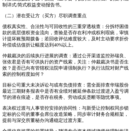
制详式/简式权益变动报告书。
（二）潜在受让方（买方）尽职调查重点
债权真实性、合法性与可回收性的三重穿透核查：分拆纾困借
款的底层债权资金流向，查验是否存在利冲或权利瑕疵，审慎
计提坏账预期拨备；若回收评估难度较大，及时主动要求折价
补偿或估值折让幅度达到40%以上。
仲裁裁决的后续执行进展的调查：通过公开渠道监控孙瑞良、
张依君是否有可供执行的资产线索，关注：仲裁裁决书是否生
效？是否已向有管辖权法院申请强制执行？执行法院对财产线
索的控制程度如何？
目标公司重大未决诉讼与或有负债排查：需全面排查华瑞股份
最近三期财务报表中是否有业绩对赌延伸条款过渡进入盈亏调
节的潜在痕迹，是否存在税务、劳动或反垄断等隐忧事项。
表决权过渡与人事管控安排的协同性：与新受让控制权同步锁
定标的公司的董事会席位改造策略，同步审计财务合规框架，
提前与深交所董秘办沟通稳定过渡方案。