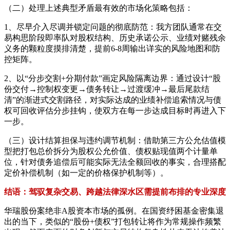
（二）处理上述典型矛盾最有效的市场化策略包括：
1、尽早介入尽调并锁定问题的彻底防范：我方团队通常在交
易构思阶段即率队对股权结构、历史承诺公示、业绩对赌残余
义务的颗粒度摸排清楚，提前6-8周输出详实的风险地图和防
控矩阵。
2、以“分步交割+分期付款”画定风险隔离边界：通过设计“股
份交付→控制权变更→债务转让→过渡缓冲→最后尾款结
清”的渐进式交割路径，对实际达成的业绩补偿追索情况与债
权可回收评估分步挂钩，使双方在每一步达成目标时再进入下
一步。
（三）设计结算担保与违约调节机制：借助第三方公允估值模
型把打包总价拆分为股权公允价值、债权贴现值两个计量单
位，针对债务追偿后可能实际无法全额回收的事实，合理搭配
定价补偿机制（如一定的价格保护机制等）。
结语：驾驭复杂交易、跨越法律深水区需提前布排的专业深度
华瑞股份案绝非A股资本市场的孤例。在国资纾困基金密集退
出的当下，类似的“股份+债权”打包转让将作为常规操作频繁