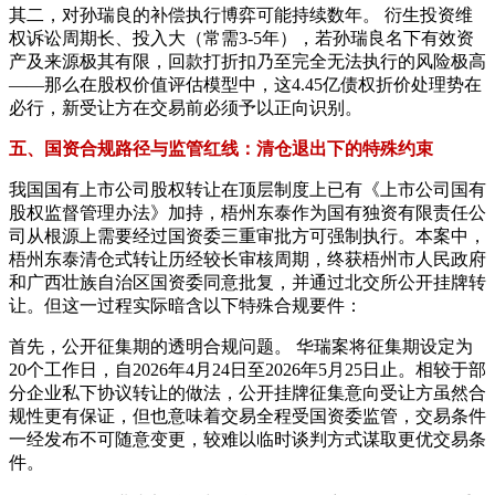
其二，对孙瑞良的补偿执行博弈可能持续数年。 衍生投资维
权诉讼周期长、投入大（常需3-5年），若孙瑞良名下有效资
产及来源极其有限，回款打折扣乃至完全无法执行的风险极高
——那么在股权价值评估模型中，这4.45亿债权折价处理势在
必行，新受让方在交易前必须予以正向识别。
五、国资合规路径与监管红线：清仓退出下的特殊约束
我国国有上市公司股权转让在顶层制度上已有《上市公司国有
股权监督管理办法》加持，梧州东泰作为国有独资有限责任公
司从根源上需要经过国资委三重审批方可强制执行。本案中，
梧州东泰清仓式转让历经较长审核周期，终获梧州市人民政府
和广西壮族自治区国资委同意批复，并通过北交所公开挂牌转
让。但这一过程实际暗含以下特殊合规要件：
首先，公开征集期的透明合规问题。 华瑞案将征集期设定为
20个工作日，自2026年4月24日至2026年5月25日止。相较于部
分企业私下协议转让的做法，公开挂牌征集意向受让方虽然合
规性更有保证，但也意味着交易全程受国资委监管，交易条件
一经发布不可随意变更，较难以临时谈判方式谋取更优交易条
件。