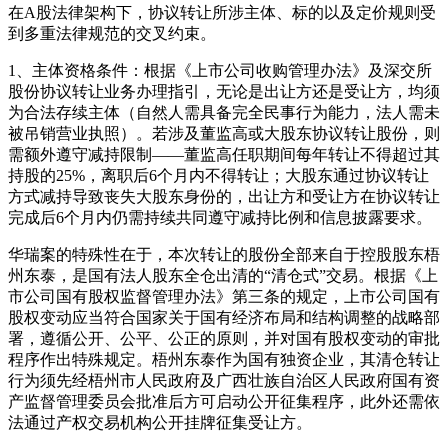
在A股法律架构下，协议转让所涉主体、标的以及定价规则受
到多重法律规范的交叉约束。
1、主体资格条件：根据《上市公司收购管理办法》及深交所
股份协议转让业务办理指引，无论是出让方还是受让方，均须
为合法存续主体（自然人需具备完全民事行为能力，法人需未
被吊销营业执照）。若涉及董监高或大股东协议转让股份，则
需额外遵守减持限制——董监高任职期间每年转让不得超过其
持股的25%，离职后6个月内不得转让；大股东通过协议转让
方式减持导致丧失大股东身份的，出让方和受让方在协议转让
完成后6个月内仍需持续共同遵守减持比例和信息披露要求。
华瑞案的特殊性在于，本次转让的股份全部来自于控股股东梧
州东泰，是国有法人股东全仓出清的“清仓式”交易。根据《上
市公司国有股权监督管理办法》第三条的规定，上市公司国有
股权变动应当符合国家关于国有经济布局和结构调整的战略部
署，遵循公开、公平、公正的原则，并对国有股权变动的审批
程序作出特殊规定。梧州东泰作为国有独资企业，其清仓转让
行为须先经梧州市人民政府及广西壮族自治区人民政府国有资
产监督管理委员会批准后方可启动公开征集程序，此外还需依
法通过产权交易机构公开挂牌征集受让方。