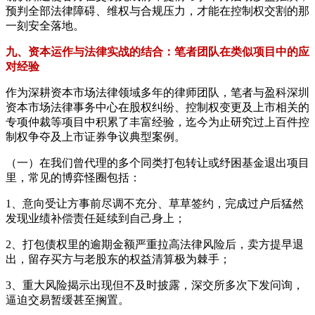
预判全部法律障碍、维权与合规压力，才能在控制权交割的那
一刻安全落地。
九、资本运作与法律实战的结合：笔者团队在类似项目中的应
对经验
作为深耕资本市场法律领域多年的律师团队，笔者与盈科深圳
资本市场法律事务中心在股权纠纷、控制权变更及上市相关的
专项仲裁等项目中积累了丰富经验，迄今为止研究过上百件控
制权争夺及上市证券争议典型案例。
（一）在我们曾代理的多个同类打包转让或纾困基金退出项目
里，常见的博弈怪圈包括：
1、意向受让方事前尽调不充分、草草签约，完成过户后猛然
发现业绩补偿责任延续到自己身上；
2、打包债权里的逾期金额严重拉高法律风险后，卖方提早退
出，留存买方与老股东的权益清算极为棘手；
3、重大风险揭示出现但不及时披露，深交所多次下发问询，
逼迫交易暂缓甚至搁置。