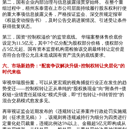
第二，国有企业内部治理与信息披露须贯穿始终。 在整个重
组过程中，梧州东泰需在上市公司层面持续履行股东权利行使
的重大事项信息披露义务，严格按证监会、深交所规定报审
《权益变动报告书》，及时公告交易进展情况、引述受让条件
获得批复状态。
第三，国资“控制权溢价”的监管底线。 华瑞案整体售价底价
设定为11.5亿元，其中7个亿分配为股权部分价格，债权部分
占5亿元起。国有资本监督机构需检验该交易最终转让定价是
否符合合理公允且未造成国有资产流失的底线要求。
六、市场新趋势：“配套争议解决升级+控制权转让夹层化”的
时代来临
审视华瑞股份案，可以从更宏观的视角捕捉行业正在发生的趋
势变迁——控制权转让正从单纯的“股权换现金”向“附条件+债
权链+业绩责任延续化”模式升级，即“打包转让+纠转管控”的
混合交易模式愈发多见。
再审视证监会近期发布的《违规转让证券案件行政处罚实施规
则（征求意见稿）》，该规则将违规减持行为细分为四类进行
定量化处罚裁量，违规比例达5%以上、金额超5亿元即构成从