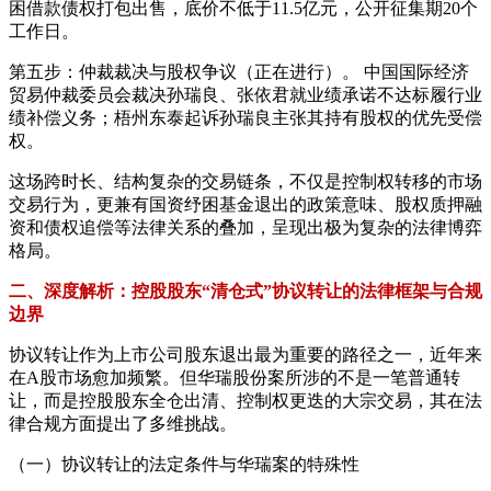
困借款债权打包出售，底价不低于11.5亿元，公开征集期20个
工作日。
第五步：仲裁裁决与股权争议（正在进行）。 中国国际经济
贸易仲裁委员会裁决孙瑞良、张依君就业绩承诺不达标履行业
绩补偿义务；梧州东泰起诉孙瑞良主张其持有股权的优先受偿
权。
这场跨时长、结构复杂的交易链条，不仅是控制权转移的市场
交易行为，更兼有国资纾困基金退出的政策意味、股权质押融
资和债权追偿等法律关系的叠加，呈现出极为复杂的法律博弈
格局。
二、深度解析：控股股东“清仓式”协议转让的法律框架与合规
边界
协议转让作为上市公司股东退出最为重要的路径之一，近年来
在A股市场愈加频繁。但华瑞股份案所涉的不是一笔普通转
让，而是控股股东全仓出清、控制权更迭的大宗交易，其在法
律合规方面提出了多维挑战。
（一）协议转让的法定条件与华瑞案的特殊性