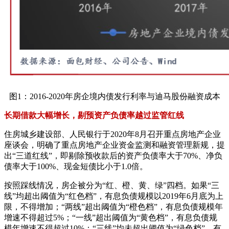
图1：2016-2020年房企境内债发行利率与迪马股份融资成本
长期借款大幅增长，剔预资产负债率越过监管红线
住房城乡建设部、人民银行于2020年8月召开重点房地产企业
座谈会，明确了重点房地产企业资金监测和融资管理新规，提
出“三道红线”，即剔除预收款后的资产负债率大于70%、净负
债率大于100%、现金短债比小于1.0倍。
按照踩线情况，房企被分为“红、橙、黄、绿”四档。如果“三
线”均超出阈值为“红色档”，有息负债规模以2019年6月底为上
限，不得增加；“两线”超出阈值为“橙色档”，有息负债规模年
增速不得超过5%；“一线”超出阈值为“黄色档”，有息负债规
模年增速不得超过10%；“三线”均未超出阈值为“绿色档”，有