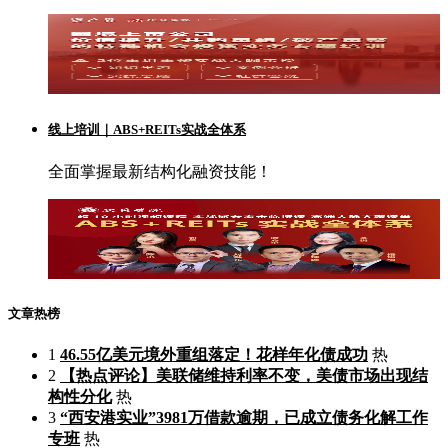
线上培训｜ABS+REITs实战全体系
全面掌握最新结构化融资技能！
文章热榜
1
46.55亿美元境外重组落定！花样年化债成功
热
2
【热点评论】美联储维持利率不变，美债市场出现结
构性分化
热
3
“西安港实业”3981万借款逾期，已成立债务化解工作
专班
热