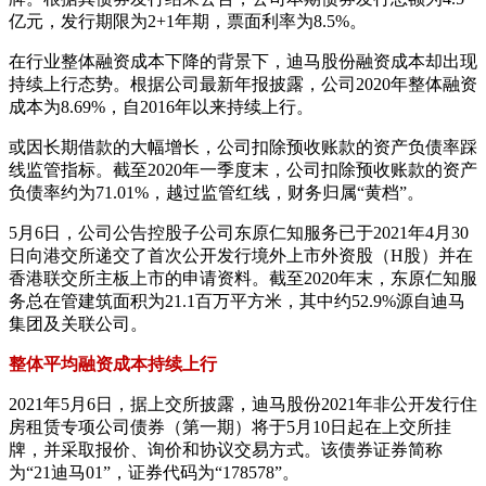
亿元，发行期限为2+1年期，票面利率为8.5%。
在行业整体融资成本下降的背景下，迪马股份融资成本却出现
持续上行态势。根据公司最新年报披露，公司2020年整体融资
成本为8.69%，自2016年以来持续上行。
或因长期借款的大幅增长，公司扣除预收账款的资产负债率踩
线监管指标。截至2020年一季度末，公司扣除预收账款的资产
负债率约为71.01%，越过监管红线，财务归属“黄档”。
5月6日，公司公告控股子公司东原仁知服务已于2021年4月30
日向港交所递交了首次公开发行境外上市外资股（H股）并在
香港联交所主板上市的申请资料。截至2020年末，东原仁知服
务总在管建筑面积为21.1百万平方米，其中约52.9%源自迪马
集团及关联公司。
整体平均融资成本持续上行
2021年5月6日，据上交所披露，迪马股份2021年非公开发行住
房租赁专项公司债券（第一期）将于5月10日起在上交所挂
牌，并采取报价、询价和协议交易方式。该债券证券简称
为“21迪马01”，证券代码为“178578”。