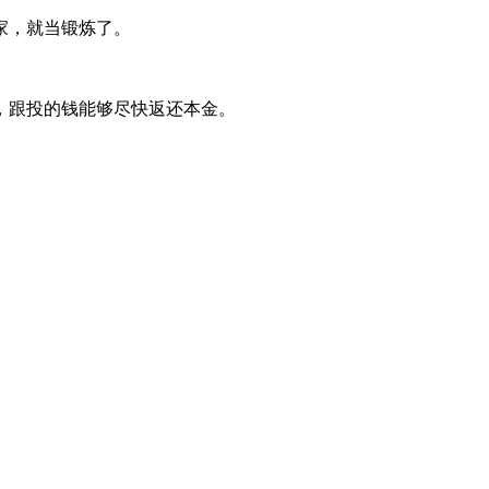
家，就当锻炼了。
，跟投的钱能够尽快返还本金。