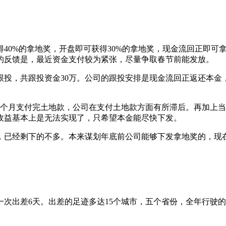
40%的拿地奖，开盘即可获得30%的拿地奖，现金流回正即可拿
的反馈是，最近资金支付较为紧张，尽量争取春节前能发放。
投，共跟投资金30万。公司的跟投安排是现金流回正返还本金，
3个月支付完土地款，公司在支付土地款方面有所滞后。再加上
收益基本上是无法实现了，只希望本金能尽快下发。
，已经剩下的不多。本来谋划年底前公司能够下发拿地奖的，现
的一次出差6天。出差的足迹多达15个城市，五个省份，全年行驶的