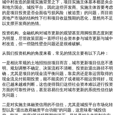
城中村改造的新规实施背景之下，项目实施主体基本都是央企
和地方国企、城投平台，因此这些开发商、实施主体首要考虑
的是项目投资是否会面临亏损风险（被追责）的问题，而目前
房地产市场的结构性下行和项目收益预期的恶化，显然尚不足
以支撑开发商的热情。
投资机构、金融机构对城市更新的观望甚至用脚投票态度则更
为明显，尽管政策层面一直呼吁社会资本参与城市更新与城中
村改造，但一些隐性壁垒问题还是很难破解。
从我们投资机构的角度来看，常见的情况主要有以下几种：
一是相比常规的土地招拍挂项目而言，城市更新项目信息不透
明、规划调整不确定、决策流程不清晰、投资款退出路径不明
确，尤其是项目的现金流平衡问题，靠卖房还是靠运营取得的
现金流兑付前期投资，能不能卖的了或者能不能运营得好，现
在已越来越难判断，这也使得我们这些社会资本难以进行投资
方面的可靠性评估，甚至容易衍生对城市更新的系统性信任缺
失问题；
二是对实施主体融资信用的不信任，尤其是城投平台市场化转
型以及“退出政府融资平台功能”的问题，这意味着“城投信