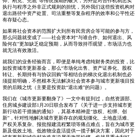
仰、刚兑、兜底”等传统预期的破灭，另外是对合作机制忠实
执行与程序之外非正式规则的担忧，另外我们这些投资机构对
退出路径中资产处置、司法重整等复杂程序的效率和公平性还
有存疑心态。
如果将社会资本的范围扩大到所有民营房企等可能的参与方，
那么问题就变成了——社会资本对“与谁合作、如何退出、风
险何在”更加缺乏稳定预期，从而导致持币观望，市场活力也
就无法有效激活。
就我们的业务经验而言，即便是单纯考虑纯财务类的投资，比
如投资城市更新基金，那么“市场化出售、资产证券化、股权
转让、长期持有与协议回购”等相结合的梯次化退出机制也必
须提前明确，不然根本无法解决社会资本参与城市更新项目投
资的后顾之忧（主要是投资款“退出难”的问题）。
我们在《城市更新要翻身了》一文中有提到过，自然资源部、
住房城乡建设部1月20日联合发布了《关于进一步支持城市更
新行动若干措施的通知》，其基本精神是“放权、松绑、创
新”，针对性地解决城市更新存在的规划僵化、土地盘活难、
产权关系复杂、报批报建流程繁琐等痛点难点，旨在为城市更
新及低效土地、低效物业盘活提供一揽子解决方案，因此对于