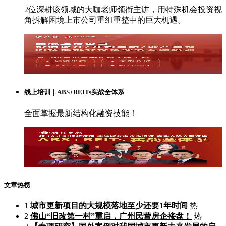
2位深耕该领域的大咖老师领衔主讲，用特殊机会投资视
角拆解困境上市公司重组重整中的巨大机遇。
线上培训｜ABS+REITs实战全体系
全面掌握最新结构化融资技能！
文章热榜
1
城市更新项目的大规模落地至少还要1年时间
热
2
佛山“旧改第一村”重启，广州民营房企接盘！
热