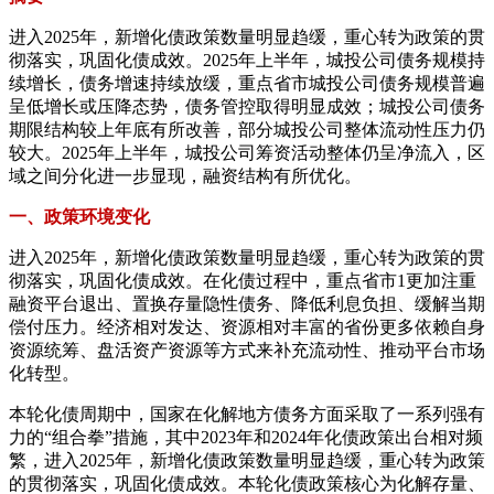
进入2025年，新增化债政策数量明显趋缓，重心转为政策的贯
彻落实，巩固化债成效。2025年上半年，城投公司债务规模持
续增长，债务增速持续放缓，重点省市城投公司债务规模普遍
呈低增长或压降态势，债务管控取得明显成效；城投公司债务
期限结构较上年底有所改善，部分城投公司整体流动性压力仍
较大。2025年上半年，城投公司筹资活动整体仍呈净流入，区
域之间分化进一步显现，融资结构有所优化。
一、政策环境变化
进入2025年，新增化债政策数量明显趋缓，重心转为政策的贯
彻落实，巩固化债成效。在化债过程中，重点省市1更加注重
融资平台退出、置换存量隐性债务、降低利息负担、缓解当期
偿付压力。经济相对发达、资源相对丰富的省份更多依赖自身
资源统筹、盘活资产资源等方式来补充流动性、推动平台市场
化转型。
本轮化债周期中，国家在化解地方债务方面采取了一系列强有
力的“组合拳”措施，其中2023年和2024年化债政策出台相对频
繁，进入2025年，新增化债政策数量明显趋缓，重心转为政策
的贯彻落实，巩固化债成效。本轮化债政策核心为化解存量、