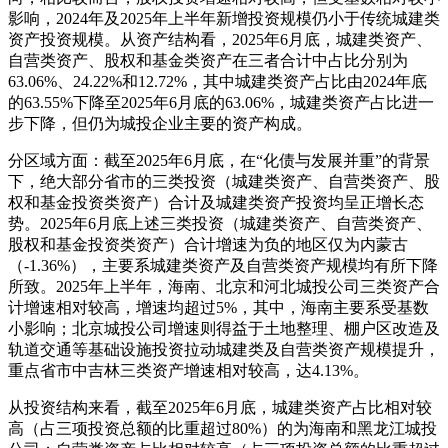
影响，2024年及2025年上半年新增投资规模仍小于传统城建类
资产投资规模。从资产结构看，2025年6月底，城建类资产、
自营类资产、股权和基金类资产在三者合计中占比分别为
63.06%、24.22%和12.72%，其中城建类资产占比由2024年底
的63.55%下降至2025年6月底的63.06%，城建类资产占比进一
步下降，但仍为城投企业主要的资产构成。
分区域方面：截至2025年6月底，在“化债与发展并重”的背景
下，绝大部分省市的三类投资（城建类资产、自营类资产、股
权和基金投资类资产）合计及城建类资产投资均呈正增长态
势。2025年6月底上述三类投资（城建类资产、自营类资产、
股权和基金投资类资产）合计增速为负的地区仅为内蒙古
（-1.36%），主要系城建类资产及自营类资产规模均有所下降
所致。2025年上半年，海南、北京和河北城投公司三类资产合
计增速相对较高，增速均超过5%，其中，海南主要系受基数
小影响；北京城投公司增速则得益于土地整理、棚户区改造及
轨道交通等基础设施投资拉动城建类及自营类资产规模提升，
重点省市中吉林三类资产增速相对较高，达4.13%。
从投资结构来看，截至2025年6月底，城建类资产占比相对较
高（占三项投资总额的比重超过80%）的为海南和黑龙江城投