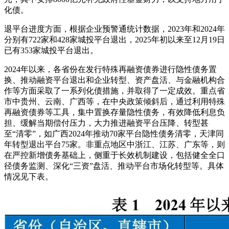
化债。
退平台进度方面，根据企业预警通统计数据，2023年和2024年
分别有722家和428家城投平台退出，2025年初以来至12月19日
已有353家城投平台退出。
2024年以来，各省份在发行特殊再融资债券进行隐性债务置
换、推动融资平台退出和企业转型、资产盘活、与金融机构合
作等方面采取了一系列化债措施，并取得了一定成效。重点省
市中贵州、云南、广西等，在中央政策倾斜后，通过利用特殊
再融资债券等工具，集中置换存量隐性债务，有效降低利息负
担、缓解当期偿付压力，大力推进融资平台压降、转型甚
至“清零”，如广西2024年推动70家平台隐性债务清零，天津同
年转型退出平台75家。非重点地区中浙江、江苏、广东等，则
在严控新增债务基础上，侧重于长效机制建设，包括健全全口
径债务监测、深化“三资”盘活、推动平台市场化转型等。具体
情况见下表。