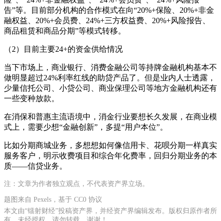
告”等。目前部分机构的合作模式在向“20%+保险、20%+非金
融权益、20%+会员费、24%+三方权益费、20%+风险报告、
商品租赁和商品分期”等模式转移。
（2）目前主要24+的资金供给情况
当下市场上，商业银行、消费金融公司等持牌金融机构基本不
做明显超过24%利率红线的助贷产品了。但是业内人士透露，
少量信托公司、小贷公司、商业保理公司等地方金融机构还有
一些变种放款。
在消保和普惠主流语境中，消金行业要想长久发展，在商业模
式上，需要少想“金融创新”，多提“用户本位”。
比如分期商城业务，多想想如何像信用卡、花呗分期一样真实
服务客户，明示收费项目和综合年化费率，回归分期业务的本
质——信贷业务。
注：文章为作者独立观点，不代表资产界立场。
题图来自 Pexels，基于 CC0 协议
本文由“镭射财经”投稿资产界，并经资产界编辑发布。版权归原作者所
有，未经授权，请勿转载，谢谢！