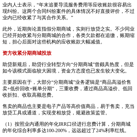
业内人士表示，“年末追要导流服务费用等应收账款很容易出
现纠纷。这两个合同纠纷案件的具体情况不好直接评价，不过
业内已经收紧了与其合作关系。”
此外，近期舆论直指假分期商城，实则行放贷之实。不少同业
已经开始收紧与分期商城的合作，各类欠款都在追缴，账期缩
短，担心后面对这些机构的应收账款大幅减值。
资方收紧分期商城投放
助贷新规后，助贷行业转型方向“分期商城”曾颇具热度，但是
如今该模式面临较大困境，资金方态度也已发生较大变化。
主要原因在于，大部分“分期商城”业务逻辑是“商品高溢价售
卖+低价回收+账单分期”，三重收费，通过商品高溢价、低回
收折扣、收取高额息费。
售卖的商品也主要是电子产品等高价值商品，易于售卖，充当
放贷工具或通道，实现变相放贷，规避政策监管。
（1）按照业内通用的年化IRR口径进行息费计算，分期商城
的年化综合利率多达100-200%，远远超过了24%利率红线。