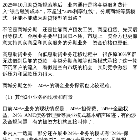
2025年10月助贷新规落地后，业内通行是将各类服务费计
入“综合融资成本”，不超过“24%利率红线”。分期商城等新模
式，还能不能成为助贷转型的出路？
不管是商城分期，还是挂靠商户预发工资、商品租赁、先买后
付等模式，金融业务要早日回归本质。市场上，资金方也更愿
意支持真实商品和真实服务的分期业务，资金价格也更低。
高息助贷业务，向低息助贷业务迁移过程中，很多原36%客群
无法借到足够的贷款，各类分期商城等创新模式承接了这一轮
下沉客户的流入，看似是空白市场的机会，实则竞争激烈，客
诉压力和回款压力很大。
商城分期之外，24%+的消金业务探索也比较艰难。
（1）其他24+业务的现状和前景
目前24%+业务的现状情况是，24%+担保费、24%+金融权
益、24%+AMC债务管理费等展业模式基本销声匿迹，有的涉
及合规问题，有的被资方机构直接叫停了。
业内人士透露，部分还在展业24%+业务的模式有“24%+保
险”、“24%+非金融权益”、“24%+会员费”、“24%+风险报