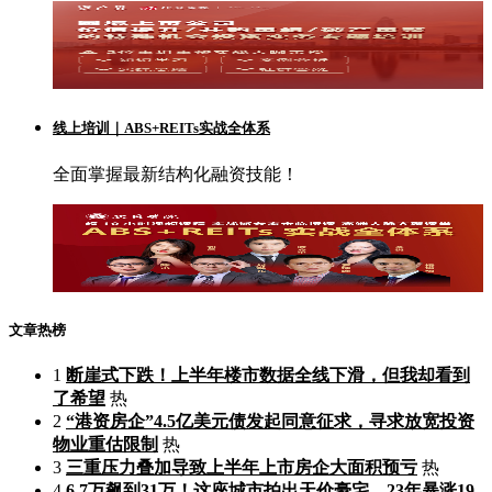
线上培训｜ABS+REITs实战全体系
全面掌握最新结构化融资技能！
文章热榜
1
断崖式下跌！上半年楼市数据全线下滑，但我却看到
了希望
热
2
“港资房企”4.5亿美元债发起同意征求，寻求放宽投资
物业重估限制
热
3
三重压力叠加导致上半年上市房企大面积预亏
热
4
6.7万飙到31万！这座城市拍出天价豪宅，23年暴涨19