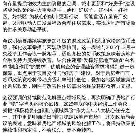
向存量提质增效为主的阶段的定调，城市更新和“好房子”建设
将成为政策的两大重要抓手，通过“好房子、好小区、好社
区、好城区”为核心的城市更新行动，既能盘活存量资产交
易，又能联动人口发展释放合理住房需求，实现房地产市场新
的供求关系动态平衡。
会议明确要继续实施更加积极的财政政策和适度宽松的货币政
策，强化改革举措与宏观政策协同。这一表述与2025年12月中
央经济工作会议一脉相承，适度宽松的货币政策意味着房地产
金融支持力度持续改善。结合住建部“发挥好房地产融资‘白名
单’制度作用”的要求，优质房企的合理融资需求将得到进一步
保障，重点用于项目交付与“好房子”建设。对于购房者而言，
货币政策宽松将带动房贷利率维持低位，叠加各地因城施策优
化购房政策，刚性与改善性住房需求的释放将获得有力支撑。
会议强调的持续防范化解重点领域风险，再次明确了房地产行
业 “稳” 字当头的核心底线。2025年底的中央经济工作会议，
就把“积极稳妥化解重点领域风险”作为全年八大核心任务之
一，其中更是明确提出“着力稳定房地产市场”。此次政治局会
议的表述，意味着房地产领域的风险化解工作，将保持政策的
连续性和稳定性，不会松劲、更不会转向。