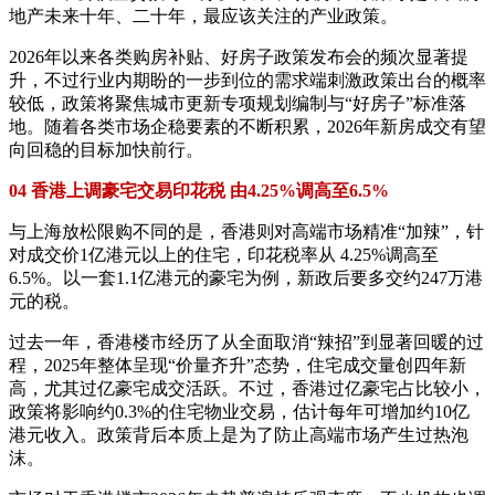
地产未来十年、二十年，最应该关注的产业政策。
2026年以来各类购房补贴、好房子政策发布会的频次显著提
升，不过行业内期盼的一步到位的需求端刺激政策出台的概率
较低，政策将聚焦城市更新专项规划编制与“好房子”标准落
地。随着各类市场企稳要素的不断积累，2026年新房成交有望
向回稳的目标加快前行。
04 香港上调豪宅交易印花税 由4.25%调高至6.5%
与上海放松限购不同的是，香港则对高端市场精准“加辣”，针
对成交价1亿港元以上的住宅，印花税率从 4.25%调高至
6.5%。以一套1.1亿港元的豪宅为例，新政后要多交约247万港
元的税。
过去一年，香港楼市经历了从全面取消“辣招”到显著回暖的过
程，2025年整体呈现“价量齐升”态势，住宅成交量创四年新
高，尤其过亿豪宅成交活跃。不过，香港过亿豪宅占比较小，
政策将影响约0.3%的住宅物业交易，估计每年可增加约10亿
港元收入。政策背后本质上是为了防止高端市场产生过热泡
沫。