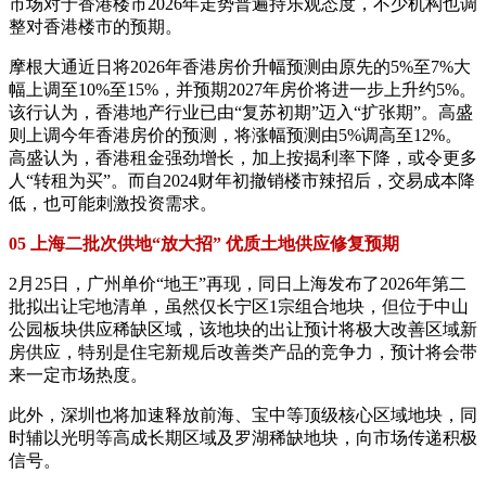
市场对于香港楼市2026年走势普遍持乐观态度，不少机构也调
整对香港楼市的预期。
摩根大通近日将2026年香港房价升幅预测由原先的5%至7%大
幅上调至10%至15%，并预期2027年房价将进一步上升约5%。
该行认为，香港地产行业已由“复苏初期”迈入“扩张期”。高盛
则上调今年香港房价的预测，将涨幅预测由5%调高至12%。
高盛认为，香港租金强劲增长，加上按揭利率下降，或令更多
人“转租为买”。而自2024财年初撤销楼市辣招后，交易成本降
低，也可能刺激投资需求。
05 上海二批次供地“放大招” 优质土地供应修复预期
2月25日，广州单价“地王”再现，同日上海发布了2026年第二
批拟出让宅地清单，虽然仅长宁区1宗组合地块，但位于中山
公园板块供应稀缺区域，该地块的出让预计将极大改善区域新
房供应，特别是住宅新规后改善类产品的竞争力，预计将会带
来一定市场热度。
此外，深圳也将加速释放前海、宝中等顶级核心区域地块，同
时辅以光明等高成长期区域及罗湖稀缺地块，向市场传递积极
信号。