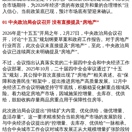
合市场期待，为2026年经济“质的有效提升和量的合理增长”注
入信心。当前政策底已现，预计市场底有望迎来确认。
01 中央政治局会议召开 没有直接提及“房地产”
2026年是“十五五”开局之年，2月27日，中央政治局会议召
开，讨论“十五五”规划纲要草案和政府工作报告。对于房地产
行业而言，此次会议未直接提及“房地产”，至此，中央政治局
会议已连续两次未明确提及“房地产”。
不过，会议指出认真落实党的二十届四中全会和中央经济工作
会议部署。2025年10月，二十届四中全会审议通过了“十五
五”规划，其公报中首次直接出现了“房地产”相关表述。在“保
障和改善民生”框架中，提出推进房地产高质量发展。12月中
央经济工作会议明确坚持守牢底线，积极稳妥化解重点领域风
险。着力稳定房地产市场，因城施策控增量、去库存、优供
给，鼓励收购存量商品房重点用于保障性住房等。
此次政治局会议提出“持续扩大内需、优化供给，做优增量、
盘活存量”。这一要求精准契合当前房地产市场的发展阶段，
与中央经济会议提出的“控增量、去库存、优供给”一脉相承。
结合中央城市工作会议对城市发展正从大规模增量扩张阶段转