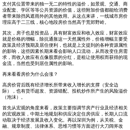
支付其位置带来的独一无二的特性的溢价，如景观、交通、商
业配套、学区等等公共资源的价值，这些附加价值都能给消费
者带来除挡风遮雨外的其他效用。从这点来讲，一线城市房价
理应高于二三线，核心地段房价当然高于荒郊野岭。
其次，房子也是投资品，具有财富效应和收入效应，财富效应
就是价格的增幅，除抗通胀这一天然属性外，价格增幅主要受
政策及经济预期及居住便利，也就是上文提到的各种资源属性
的影响，这些因素长期来看会影响人口流动，从而改变住房需
求，而收入效应有点像股票的分红，是租让使用权而获得的现
金流，当然也受到居住属性的影响。
再来看看房价为什么会涨？
高房价背后既有经济增长所带来收入增长的支撑（安全边
际），也有货币超发、资源错配、投机炒作所产生的风险溢价
（泡沫）。
首先从宏观的角度来看，政策主要指调节房产行业及经济相关
的宏观政策，中期土地规划和供应决定住房供应，长期人口流
动取决于经济发展及收入变化。再以深圳为例，从关税、金
融、规章制度、法律体系、思维习惯等方面进行大刀阔斧改