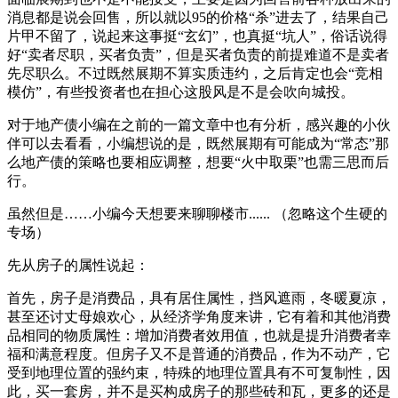
消息都是说会回售，所以就以95的价格“杀”进去了，结果自己
片甲不留了，说起来这事挺“玄幻”，也真挺“坑人”，俗话说得
好“卖者尽职，买者负责”，但是买者负责的前提难道不是卖者
先尽职么。不过既然展期不算实质违约，之后肯定也会“竞相
模仿”，有些投资者也在担心这股风是不是会吹向城投。
对于地产债小编在之前的一篇文章中也有分析，感兴趣的小伙
伴可以去看看，小编想说的是，既然展期有可能成为“常态”那
么地产债的策略也要相应调整，想要“火中取栗”也需三思而后
行。
虽然但是……小编今天想要来聊聊楼市...... （忽略这个生硬的
专场）
先从房子的属性说起：
首先，房子是消费品，具有居住属性，挡风遮雨，冬暖夏凉，
甚至还讨丈母娘欢心，从经济学角度来讲，它有着和其他消费
品相同的物质属性：增加消费者效用值，也就是提升消费者幸
福和满意程度。但房子又不是普通的消费品，作为不动产，它
受到地理位置的强约束，特殊的地理位置具有不可复制性，因
此，买一套房，并不是买构成房子的那些砖和瓦，更多的还是