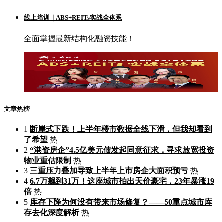
线上培训｜ABS+REITs实战全体系
全面掌握最新结构化融资技能！
文章热榜
1
断崖式下跌！上半年楼市数据全线下滑，但我却看到
了希望
热
2
“港资房企”4.5亿美元债发起同意征求，寻求放宽投资
物业重估限制
热
3
三重压力叠加导致上半年上市房企大面积预亏
热
4
6.7万飙到31万！这座城市拍出天价豪宅，23年暴涨19
倍
热
5
库存下降为何没有带来市场修复？——50重点城市库
存去化深度解析
热