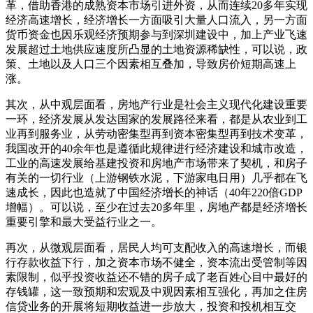
革，借助香港的成熟资本市场引进外资，从而连续20多年实现
经济高速增长，经济增长一方面吸引大量人口流入，另一方面
货币资金也因乐观经济预期参与到深圳建设中，加上产业飞速
发展超过土地供应速度所凸显的土地资源稀缺性，可以说，政
策、土地以及人口三个因素相互叠加，导致房价短期高速上
涨。
其次，从中观层面看，房地产行业是社会主义现代化建设重要
一环，经济发展从发达国家的发展路径来看，都是从农业到工
业再到服务业，从劳动密集型再到资本密集型再到技术变革，
我国改开的40余年也是遵循此规律进行经济建设和城市改造，
工业的高速发展给基建投资和房地产市场带来了契机，和房子
有关的一切行业（上游钢铁水泥，下游家电日用）几乎都在飞
速成长，因此也造就了中国经济增长的神话（40年220倍GDP
增幅）。可以说，至少在过去20多年里，房地产都是经济增长
重要引擎和最大受益行业之一。
再次，从微观层面看，居民人均可支配收入的高速增长，而银
行存款收益下行，加之资本市场不健全，资本流出受管制等因
素限制，似乎投资收益还不错的房子成了老百姓心目中最好的
存钱罐，这一致预期和宏观及中观因素相互强化，再加之住房
信贷业务的开展将短期收益进一步放大，投资和投机相互交