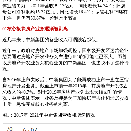
体业绩向好，2021年营收39.17亿元，同比增长14.74%；归属
母公司净利润约15.22亿元，同比增长16.4%；尽管毛利率略有
下浮，但仍有59.87%，盈利水平较高。
01核心板块房产业务逐渐被剥离
近几年来，中新集团的营业收入可谓跌宕起伏。
近年来，政府对房地产市场加强调控，国家级开发区运营企业
想要通过房地产开发业务为主进行IPO的可能性已不大。而曾
以房地产开发业务为核心业务的中新集团，也逃脱不了这种情
况。
自2016年上市失败后，中新集团为了能再成功上市一直在压缩
房地产开发业务。截至上市前一年2018年，其房地产开发仅占
总收入的40.7%。对于2019年房地产业务出现大幅回升的情
况，中新集团表示，业务反弹是为了加快房产去化和涉房股权
出质，尽快完成核心业务的剥离。
图1：2017年-2021年中新集团营收和增速情况