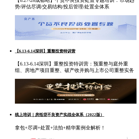
【6.27-28成都站】个贷不良投资处置专题培训：市场趋
势/评估尽调/交易结构/投后管理/处置全体系
【6.13-6.14深圳】重整投资特训营
【6.13-6.14深圳】重整投资特训营：预重整与庭外重
组、房地产项目重整、破产收并购与上市公司重整实务
线上培训｜房抵贷不良资产实战全体系（2022版）
拿包+尽调+处置+法拍+精华案例全解析！