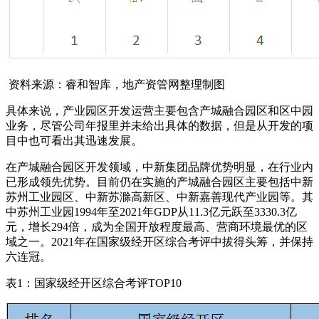
资料来源：睿和智库，地产资管网整理制图
具体来说，产业园区开发运营主要包含产城融合园区和区中园
业务，尽管公司年报里并未给出具体的数据，但是从开发的项
目中也可看出其迅速发展。
在产城融合园区开发领域，中新集团品牌优势明显，在行业内
已形成领先优势。目前仍在实施的产城融合园区主要包括中新
苏州工业园区、中新苏滁高新区、中新嘉善现代产业园等。其
中苏州工业园1994年至2021年GDP从11.3亿元跃至3330.3亿
元，增长294倍，成为全国开放程度最高、营商环境最优的区
域之一。2021年在国家级经开区综合考评中拔得头筹，并保持
六连冠。
表1：国家级经开区综合考评TOP10