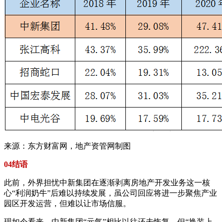
来源：东方财富网，地产资管网制图
04结语
此前，外界担忧中新集团在逐渐剥离房地产开发业务这一核
心“利润奶牛”后难以持续发展，虽公司回应将进一步聚焦产业
园区开发运营，但难以让市场信服。
现如今看来，中新集团“元气”相比以往还未恢复，但“换装上