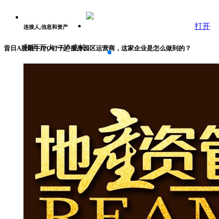
打开
连接人,信息和资产
和百万人一起成长
昔日A股最牛IPO钉子户变身园区运营商，这家企业是怎么做到的？