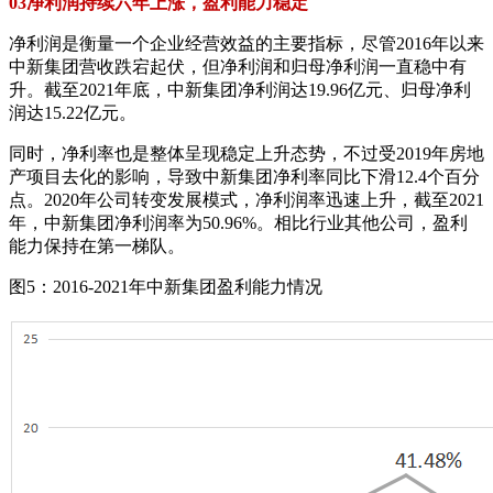
03净利润持续六年上涨，盈利能力稳定
净利润是衡量一个企业经营效益的主要指标，尽管2016年以来
中新集团营收跌宕起伏，但净利润和归母净利润一直稳中有
升。截至2021年底，中新集团净利润达19.96亿元、归母净利
润达15.22亿元。
同时，净利率也是整体呈现稳定上升态势，不过受2019年房地
产项目去化的影响，导致中新集团净利率同比下滑12.4个百分
点。2020年公司转变发展模式，净利润率迅速上升，截至2021
年，中新集团净利润率为50.96%。相比行业其他公司，盈利
能力保持在第一梯队。
图5：2016-2021年中新集团盈利能力情况