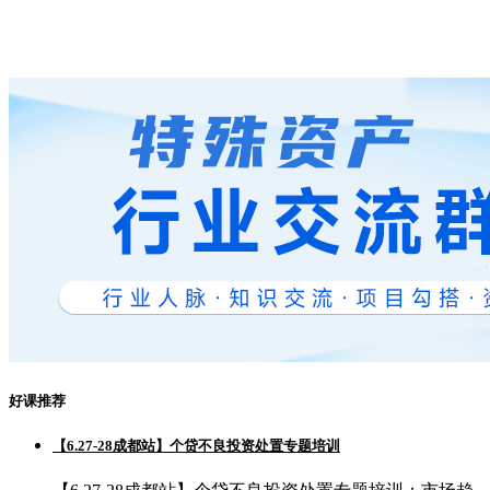
好课推荐
【6.27-28成都站】个贷不良投资处置专题培训