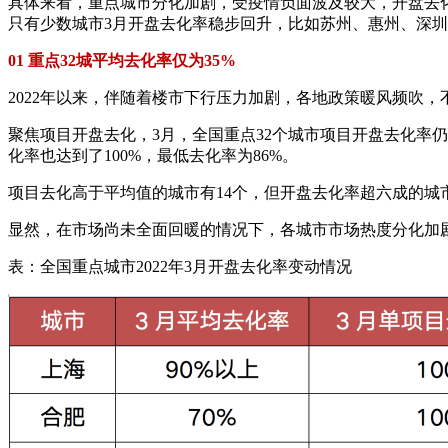
具体来看，重点城市分化加剧，受疫情负面波及较大，开盘去
只有少数城市3月开盘去化率稳步回升，比如苏州、惠州、深
01 重点32城平均去化率仅为35%
2022年以来，伴随着楼市下行压力加剧，各地政策暖风频吹，
聚焦项目开盘去化，3月，全国重点32个城市项目开盘去化率仍
化率也达到了100%，最低去化率为86%。
项目去化高于平均值的城市有14个，但开盘去化率超六成的城
显然，在市场尚未全面回暖的情况下，各城市市场热度分化加
表：全国重点城市2022年3月开盘去化率变动情况