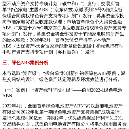
型不动产资产支持专项计划（碳中和）”）发行；交易所首
单“绿色家电”主题ABS（“京东科技-京诚系列15号2期供应链
保理合同债权绿色资产支持专项计划”）发行，募集资金拟投
向节能家电贸易应收账款保理；市场首单绿色个人消费金融
ABS（“东道十六号2期京东白条应收账款债权绿色资产支持专
项计划”）发行，募集资金将全部投资于节能家电赊销所产生
的应收账款；2026年2月，首单光伏资产持有型不动产
ABS（太保资产-天合富家新能源基础设施碳中和绿色持有型
不动产资产支持专项计划（乡村振兴））发行。
三、绿色ABS案例分析
本节选取“资产绿”、“投向绿”和创新挂钩等绿色ABS案例，聚
焦交易结构设计、绿色资产认定逻辑及环境效益进行分析。
（一）案例1：“资产绿”和“投向绿”——蔚能2022-1绿色电池
ABN
2022年4月，全国首单绿色电池资产ABN“武汉蔚能电池资产
有限公司2022年度第一期绿色电池资产支持票据”成功发行，
发行总规模4.00亿元，期限2年，优先级票据发行利率3.12%。
交易结构方面，武汉蔚能电池资产有限公司将电池租用服务费