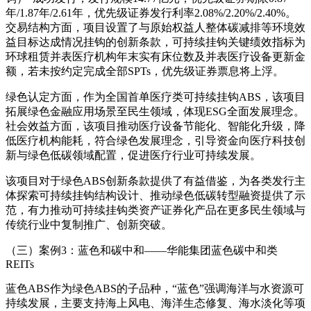
年/1.87年/2.61年，优先级证券发行利率2.08%/2.20%/2.40%。
交易结构方面，项目设置了与原始权益人整体碳减排等环境效
益目标达成情况挂钩的创新条款，可持续挂钩关键绩效指标为
环球租赁并表医疗机构年末实有床位数及并表医疗设备更新金
额，若未按约定完成全部SPTs，优先级证券票息将上浮。
绿色认定方面，作为全国首单医疗类可持续挂钩ABS，该项目
拓展绿色金融应用场景至民生领域，体现ESG全面发展理念。
社会效益方面，该项目推动医疗设备节能化、智能化升级，降
低医疗机构能耗，符合绿色发展理念，引导资金向医疗科技创
新与绿色低碳领域配置，促进医疗行业可持续发展。
该项目对于绿色ABS创新条款提供了有益借鉴，为各类发行主
体探索可持续挂钩结构设计、推动绿色低碳转型融资提供了示
范，有力推动可持续挂钩类资产证券化产品在更多民生领域与
传统行业中复制推广、创新突破。
（三）案例3：蓝色和碳中和——华能集团蓝色碳中和类
REITs
蓝色ABS作为绿色ABS的子品种，“蓝色”强调海洋与水资源可
持续发展，主要支持海上风电、海洋生态修复、海水淡化等项