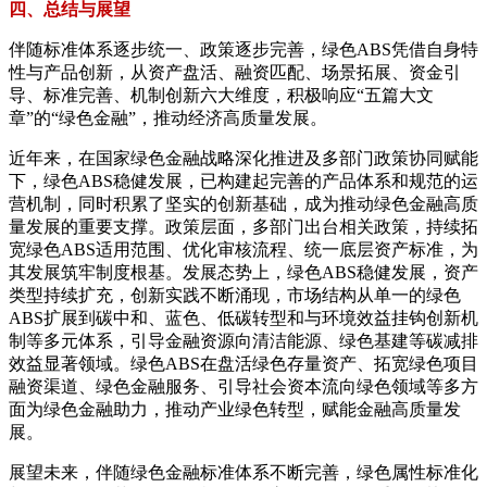
四、总结与展望
伴随标准体系逐步统一、政策逐步完善，绿色ABS凭借自身特
性与产品创新，从资产盘活、融资匹配、场景拓展、资金引
导、标准完善、机制创新六大维度，积极响应“五篇大文
章”的“绿色金融”，推动经济高质量发展。
近年来，在国家绿色金融战略深化推进及多部门政策协同赋能
下，绿色ABS稳健发展，已构建起完善的产品体系和规范的运
营机制，同时积累了坚实的创新基础，成为推动绿色金融高质
量发展的重要支撑。政策层面，多部门出台相关政策，持续拓
宽绿色ABS适用范围、优化审核流程、统一底层资产标准，为
其发展筑牢制度根基。发展态势上，绿色ABS稳健发展，资产
类型持续扩充，创新实践不断涌现，市场结构从单一的绿色
ABS扩展到碳中和、蓝色、低碳转型和与环境效益挂钩创新机
制等多元体系，引导金融资源向清洁能源、绿色基建等碳减排
效益显著领域。绿色ABS在盘活绿色存量资产、拓宽绿色项目
融资渠道、绿色金融服务、引导社会资本流向绿色领域等多方
面为绿色金融助力，推动产业绿色转型，赋能金融高质量发
展。
展望未来，伴随绿色金融标准体系不断完善，绿色属性标准化