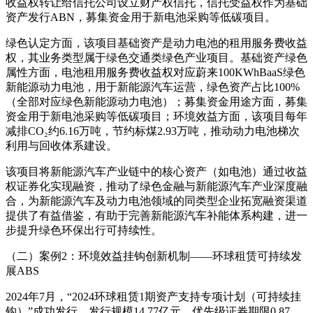
收益权转让给信托公司设立财产权信托，信托受益权作为基础
资产发行ABN，募集资金用于新电池采购等低碳项目。
绿色认定方面，该项目基础资产是动力电池的租用服务费收益
权，其业务类型属于绿色交通类绿色产业项目。基础资产绿色
属性方面，电池租用服务费收益权对应蔚来100KWhBaaS绿色
新能源动力电池，用于新能源汽车运营，绿色资产占比100%
（全部对应绿色新能源动力电池）；募集资金用途方面，募集
资金用于新电池采购等低碳项目；环境效益方面，该项目每年
减排CO₂约6.16万吨，节约标煤2.93万吨，推动动力电池梯次
利用与回收体系建设。
该项目将新能源汽车产业链中的核心资产（如电池）通过收益
权证券化实现融资，推动了绿色金融与新能源汽车产业深度融
合，为新能源汽车及动力电池领域的同类型企业拓宽融资渠道
提供了有益借鉴，有助于完善新能源汽车补能体系构建，进一
步提升绿色环保出行可持续性。
（二）案例2：环境效益挂钩创新机制——环球租赁可持续发
展ABS
2024年7月，“2024环球租赁1期资产支持专项计划（可持续挂
钩）”成功发行，发行规模14.77亿元，优先级证券期限0.87