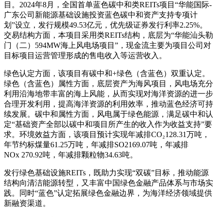
目。2024年8月，全国首单蓝色碳中和类REITs项目“华能国际-
广东公司新能源基础设施投资蓝色碳中和资产支持专项计
划”设立，发行规模49.53亿元，优先级证券发行利率2.25%。
交易结构方面，本项目采用类REITs结构，底层为“华能汕头勒
门（二）594MW海上风电场项目”，现金流主要为项目公司对
目标项目运营管理形成的售电收入等运营收入。
绿色认定方面，该项目有碳中和+绿色（含蓝色）双重认定。
绿色（含蓝色）属性方面，底层资产为海风项目，风电场充分
利用沿海地带丰富的海上风能，从而实现对海洋资源的进一步
合理开发利用，提高海洋资源的利用效率，推动蓝色经济可持
续发展。碳中和属性方面，风电属于绿色能源，满足碳中和认
定“基础资产全部以碳中和项目所产生的收入作为收益支持”要
求。环境效益方面，该项目预计实现年减排CO₂128.31万吨，
年节约标煤量61.25万吨，年减排SO2169.07吨，年减排
NOx 270.92吨，年减排颗粒物34.63吨。
发行绿色基础设施REITs，既助力实现“双碳”目标，推动能源
结构向清洁能源转型，又丰富中国绿色金融产品体系与市场实
践。同时“蓝色”认定拓展绿色金融边界，为海洋经济领域提供
新融资渠道。