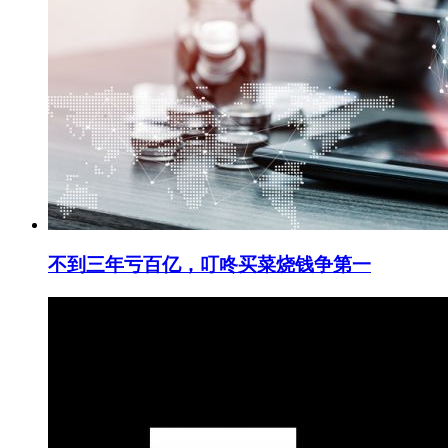
不到三年亏百亿，叮咚买菜烧钱争第一