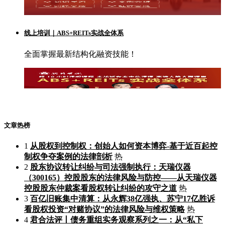
线上培训｜ABS+REITs实战全体系
全面掌握最新结构化融资技能！
文章热榜
1
从股权到控制权：创始人如何资本博弈-基于近百起控
制权争夺案例的法律剖析
热
2
股东协议转让纠纷与司法强制执行：天瑞仪器
（300165）控股股东的法律风险与防控——从天瑞仪器
控股股东仲裁案看股权转让纠纷的攻守之道
热
3
百亿旧账集中清算：从永辉38亿强执、苏宁17亿胜诉
看股权投资“对赌协议”的法律风险与维权策略
热
4
君合法评丨债务重组实务观察系列之一：从“私下