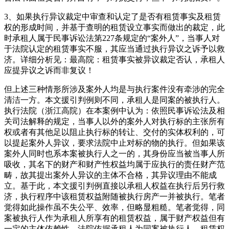
3、如果执行异议裁定中审查和认定了是否有租赁事实及租赁
权的形成时间，并基于查明的租赁设立事实而做出的裁定，此
时承租人属于民事诉讼法第227条规定的“案外人”，当事人对
于法院认定的租赁事实不服，其应当通过执行异议之诉予以救
济。详细分析见：最高院：租赁事实被异议裁定否认，承租人
应提异议之诉而非复议！
但上述三种情形所涉及案外人均是与执行案件没有牵涉的完全
清洁一方。本文援引判例则不同，承租人是同案的被执行人。
执行法院（浙江高院）在本案例中认为：依照民事诉讼法及相
关司法解释的规定，当事人以外的案外人对执行标的主张所有
权或者有其他足以阻止执行标的转让、交付的实体权利的，可
以提起案外人异议，要求法院中止对标的物的执行。但如果该
案外人同时也系本案被执行人之一的，其身份应当被当事人所
吸收，其名下的财产和财产性权益均属于应执行的责任财产范
畴，故其提出案外人异议的主体不合格，其异议理由不能成
立。基于此，本文援引判例直接以承租人权益在执行后另行救
济，执行程序中该租赁权益附随被执行房产一并被执行。笔者
觉得如此操作虽不失公平、效率，但略显粗糙。笔者觉得，同
案被执行人作为承租人所享有的租赁权益，属于财产权益但有
一定的主体依赖性，法院依据承租人为同案被执行人、租赁权