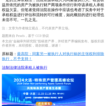
益所依托的房产为被执行财产两项条件径行剥夺该承租人承租
权益欠妥。但笔者觉得法院在操作中应该也考虑了实务中对于
承租权益进行评估和流转的可行难度，如此概括的进行处理也
未尝不可。一孔之见。
注：文章为作者独立观点，不代表资产界立场。
题图来自 Pexels，基于 CC0 协议
本文由“金融审判研究院”投稿资产界，并经资产界编辑发布。版权归原
作者所有，未经授权，请勿转载，谢谢！
原标题：
最高院：同案另一被执行人对执行标的主张权利排除
执行，不予支持！
法制
法律
法院
承租人
被执行