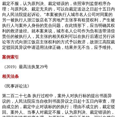
裁定不服，认为原判决、裁定错误的，依照审判监督程序办
理；与原判决、裁定无关的，可以自裁定送达之日起十五日内
向人民法院提起诉讼。”本案被执行人城市名人公司对同案的
另一被执行人浙江饭店名下房地产主张享有租赁权利，产生被
执行人与案外人身份的竞合问题，在此情形下，应当明确其权
利的救济途径。就本案来说，城市名人公司作为负有连带清偿
责任的被执行人，其主张的相关权利可以在执行后通过另行诉
讼等方式向浙江饭店主张权利的方式予以救济，故浙江高院裁
定驳回其异议申请适用法律正确，结果并无不当，应予维持。
案例索引
（2019）最高法执复29号
相关法条
《民事诉讼法》
第二百二十七条 执行过程中，案外人对执行标的提出书面异
议的，人民法院应当自收到书面异议之日起十五日内审查，理
由成立的，裁定中止对该标的的执行；理由不成立的，裁定驳
回。案外人、当事人对裁定不服，认为原判决、裁定错误的，