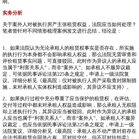
响。
实务分析
关于案外人对被执行房产主张租赁权益，法院应当如何处理？
笔者曾针对不同情形梳理案例发文进行总结，结论是：
1、如果法院认为无论承租人的租赁权事实是否存在，所实施
的执行行为本身都不会影响承租人权益，那么法院无需审查和
评价租赁事实问题，可直接驳回。此时作为异议人的承租人应
当属于“利害关系人”，而非“案外人”。如承租人不服异议裁
定，可依据民事诉讼法第225条之规定，申请上一级法院复
议。详细分析见《最高院：仅对被执行人房产采取查封限制措
施，未对承租人实体权利造成影响的，其异议不应支持》。
2、如果执行过程中充分尊重了应当保护的租赁权，在评估、
交付等过程中都未对承租人权益造成影响，那么承租人无权阻
却上述执行行为，其异议应当被驳回。此时作为异议人的承租
人应当也属于“利害关系人”，而非“案外人”。如承租人不服异
议裁定，也应当依据民事诉讼法第225条之规定，申请上一级
法院复议。详细分析见《最高院：承租人在不动产查封前存在
合法书面租赁合同并占有，可对抗交付，但不可对抗拍卖》。