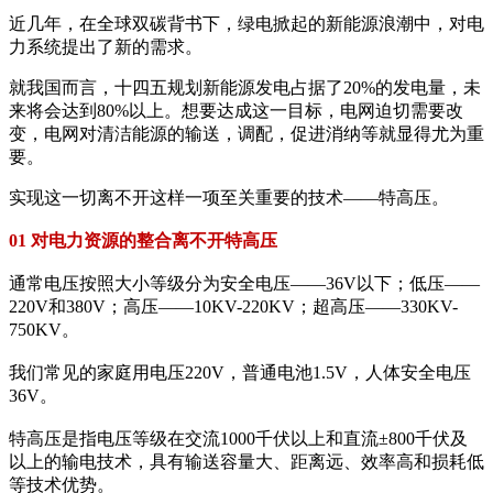
近几年，在全球双碳背书下，绿电掀起的新能源浪潮中，对电
力系统提出了新的需求。
就我国而言，十四五规划新能源发电占据了20%的发电量，未
来将会达到80%以上。想要达成这一目标，电网迫切需要改
变，电网对清洁能源的输送，调配，促进消纳等就显得尤为重
要。
实现这一切离不开这样一项至关重要的技术——特高压。
01 对电力资源的整合离不开特高压
通常电压按照大小等级分为安全电压——36V以下；低压——
220V和380V；高压——10KV-220KV；超高压——330KV-
750KV。
我们常见的家庭用电压220V，普通电池1.5V，人体安全电压
36V。
特高压是指电压等级在交流1000千伏以上和直流±800千伏及
以上的输电技术，具有输送容量大、距离远、效率高和损耗低
等技术优势。