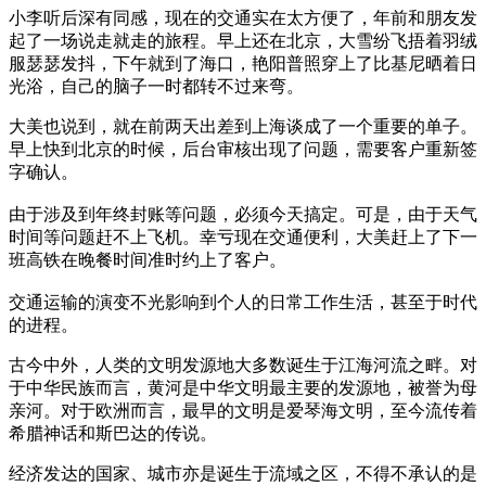
小李听后深有同感，现在的交通实在太方便了，年前和朋友发
起了一场说走就走的旅程。早上还在北京，大雪纷飞捂着羽绒
服瑟瑟发抖，下午就到了海口，艳阳普照穿上了比基尼晒着日
光浴，自己的脑子一时都转不过来弯。
大美也说到，就在前两天出差到上海谈成了一个重要的单子。
早上快到北京的时候，后台审核出现了问题，需要客户重新签
字确认。
由于涉及到年终封账等问题，必须今天搞定。可是，由于天气
时间等问题赶不上飞机。幸亏现在交通便利，大美赶上了下一
班高铁在晚餐时间准时约上了客户。
交通运输的演变不光影响到个人的日常工作生活，甚至于时代
的进程。
古今中外，人类的文明发源地大多数诞生于江海河流之畔。对
于中华民族而言，黄河是中华文明最主要的发源地，被誉为母
亲河。对于欧洲而言，最早的文明是爱琴海文明，至今流传着
希腊神话和斯巴达的传说。
经济发达的国家、城市亦是诞生于流域之区，不得不承认的是