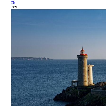
场
3891