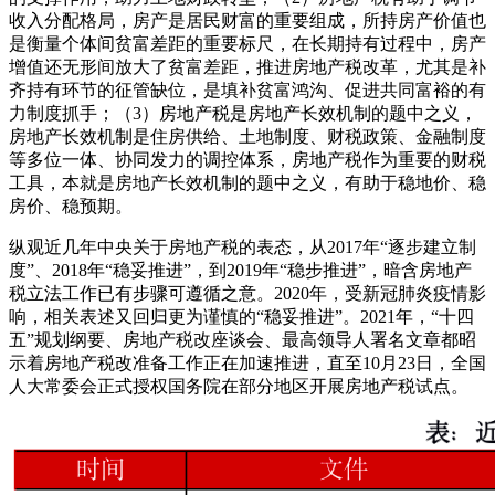
收入分配格局，房产是居民财富的重要组成，所持房产价值也
是衡量个体间贫富差距的重要标尺，在长期持有过程中，房产
增值还无形间放大了贫富差距，推进房地产税改革，尤其是补
齐持有环节的征管缺位，是填补贫富鸿沟、促进共同富裕的有
力制度抓手；（3）房地产税是房地产长效机制的题中之义，
房地产长效机制是住房供给、土地制度、财税政策、金融制度
等多位一体、协同发力的调控体系，房地产税作为重要的财税
工具，本就是房地产长效机制的题中之义，有助于稳地价、稳
房价、稳预期。
纵观近几年中央关于房地产税的表态，从2017年“逐步建立制
度”、2018年“稳妥推进”，到2019年“稳步推进”，暗含房地产
税立法工作已有步骤可遵循之意。2020年，受新冠肺炎疫情影
响，相关表述又回归更为谨慎的“稳妥推进”。2021年，“十四
五”规划纲要、房地产税改座谈会、最高领导人署名文章都昭
示着房地产税改准备工作正在加速推进，直至10月23日，全国
人大常委会正式授权国务院在部分地区开展房地产税试点。