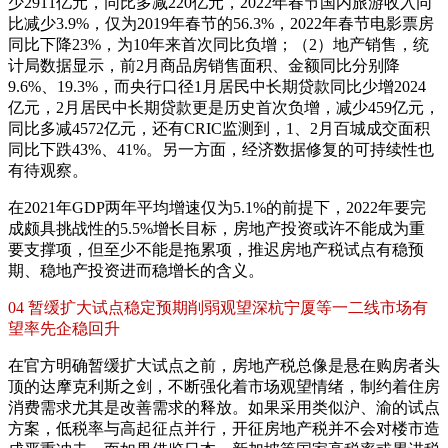
少2911亿元，同比多减220亿元，2022年春节国内旅游收入同
比减少3.9%，仅为2019年春节的56.3%，2022年春节电影票房
同比下降23%，为10年来首次同比负增；（2）地产销售，统
计局数据显示，前2月商品房销售面积、金额同比分别降
9.6%、19.3%，而央行口径1月居民中长期贷款同比少增2024
亿元，2月居民中长期贷款更是历史首次负增，减少459亿元，
同比多减4572亿元，还有CRIC监测到，1、2月百城成交面积
同比下跌43%、41%。另一方面，经济数据修复的可持续性也
有待观察。
在2021年GDP两年平均增速仅为5.1%的前提下，2022年要完
成颇具挑战性的5.5%增长目标，房地产投资或许不能成为重
要支撑项，但至少不能是拖累项，推迟房地产税试点有稳预
期、稳地产投资进而稳增长的含义。
04 暂缓扩大试点稳定预期削弱观望深杭宁厦等一二线市场有
望率先企稳回升
在官方明确暂缓扩大试点之前，房地产税总像是悬在购房者头
顶的达摩克利斯之剑，不断强化着市场观望情绪，制约着住房
消费需求尤其是改善需求的释放。如果采用类似沪、渝的试点
方案，低税率与高起征点并行，开征房地产税并不会对楼市造