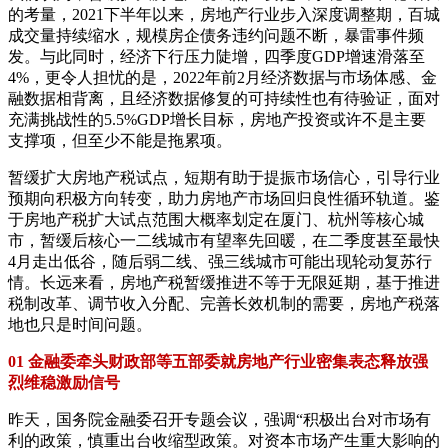
的考量，2021下半年以来，房地产行业步入深度调整期，百城
成交量持续缩水，规模房企债务违约问题不断，暴雷事件频
发。与此同时，经济下行压力陡增，四季度GDP增速滑落至
4%，更令人担忧的是，2022年前2月经济数据与市场体感、金
融数据相背离，且经济数据修复的可持续性也有待验证，面对
充满挑战性的5.5%GDP增长目标，房地产投资或许不是主要
支撑项，但至少不能是拖累项。
暂缓扩大房地产税试点，短期有助于提振市场信心，引导行业
预期向积极方向转变，助力房地产市场回归良性循环轨道。鉴
于房地产税扩大试点范围大概率划定在厦门、杭州等核心城
市，暂缓后核心一二线城市有望率先回暖，在二季度甚至最快
4月走出低谷，随后弱二线、强三线城市可能出现轮动复苏行
情。长远来看，房地产税暂缓推进不等于无限延期，基于推进
税制改革、调节收入分配、完善长效机制的需要，房地产税落
地也只是时间问题。
01 金融委牵头财政部等五部委就房地产行业密集表态释放强
烈维稳激励信号
昨天，国务院金融委召开专题会议，强调“积极出台对市场有
利的政策，慎重出台收缩型政策。对资本市场产生重大影响的