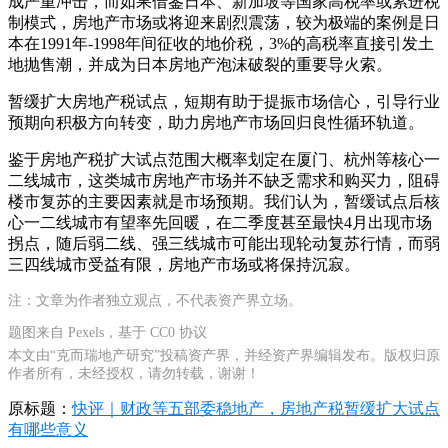
成严重冲击，而如果借鉴日本、新加坡等国家高税率或累进税
制模式，房地产市场或将迎来剧烈震荡，较为极端的案例是日
本在1991年-1998年间征收的地价税，3%的高税率直接引发土
地抛售潮，并成为日本房地产泡沫破裂的重要导火索。
暂缓扩大房地产税试点，短期有助于提振市场信心，引导行业
预期向积极方向转变，助力房地产市场回归良性循环轨道。
鉴于房地产税扩大试点范围大概率划定在厦门、杭州等核心一
二线城市，这类城市房地产市场并不缺乏需求和购买力，阻碍
楼市复苏的主要因素就是市场预期。我们认为，暂缓试点后核
心一二线城市有望率先回暖，在二季度甚至最快4月出现市场
拐点，随后弱二线、强三线城市可能出现轮动复苏行情，而弱
三四线城市受益有限，房地产市场或将保持沉寂。
注：文章为作者独立观点，不代表资产界立场。
题图来自 Pexels，基于 CC0 协议
本文由“克而瑞地产研究”投稿资产界，并经资产界编辑发布。版权归原
作者所有，未经授权，请勿转载，谢谢！
原标题：
快评｜财政等五部委稳地产，房地产税暂缓扩大试点
有哪些意义