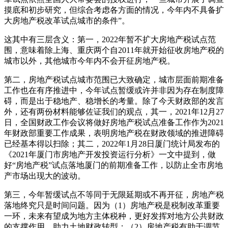
摸底和初步研究，但综合考虑各方面的情况，今年内不具备扩
大房地产税改革试点城市的条件”。
这其中有三层含义：第一，2022年暂不扩大房地产税试点范
围，意味着除上海、重庆两个自2011年就开始征收房地产税的
城市以外，其他城市今年内不会开征房地产税。
第二，房地产税试点城市范围已大致确定，城市层面前期准备
工作也在有序推进中，今年试点暂缓或许并非因为存在制度障
碍，而是出于稳地产、稳增长的考量。除了今天财政部的发言
外，还有两份材料能够佐证我们的观点，其一，2021年12月27
日，全国财政工作会议将做好房地产税试点准备工作作为2021
年财政部重要工作成果，表明房地产税在财政领域的推进障碍
已经基本得以扫除；其二，2022年1月28日厦门统计局发布的
《2021年厦门市房地产开发投资运行分析》一文中提到，做
好“房地产税”试点落地厦门的前期准备工作，以防止全市房地
产市场出现大的波动。
第三，今年暂缓试点不等同于无限延期或不再开征，房地产税
落地终究只是时间问题。因为（1）房地产税是税制改革重要
一环，未来有望成为地方主体税种，更好发挥对地方公共财政
的支撑作用，助力土地财政转型；（2）房地产税有助于调节