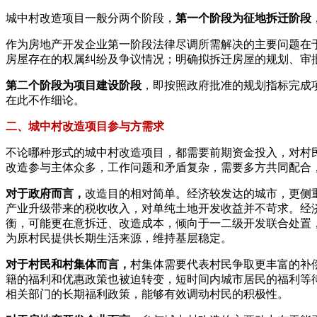
城中村改造项目一般分两个阶段，
第一个阶段为征地拆迁阶段
作为房地产开发企业第一阶段法律尽调所需解决的主要问题在
房屋存在的权属纠纷及争议情况；明确拟拆迁房屋的规划、审
第二个阶段为项目建设阶段
，即按照政府批准的规划指标完成
在此不作细论。
二、城中村改造项目参与方需求
不论哪种形式的城中村改造项目，都需要前期资金投入，对村
改造参与主体众多，工作问题和矛盾复杂，需要多方共同配合
对于政府而言，
改造目的相对简单。经济较发达的城市，更侧
产业升级带来的税收收入，对单纯土地开发收益并不苛求。经
衡，可能更在意拆迁、改造成本，倾向于一二级开发联合处置
为原村民提供长期生活来源，维持基层稳定。
对于村民和村集体而言，
村集体需要代表村民争取更丰富的补
籍的福利和优惠政策也被迫转变，短时间内城市居民的福利等
相关部门的长期福利政策，能够有效调动村民的积极性。