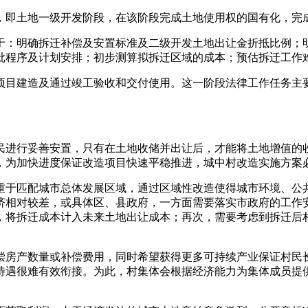
，即土地一级开发阶段，在该阶段完成土地使用权的国有化，完
于：明确拆迁补偿及安置标准及二级开发土地出让金折抵比例；
批程序及计划安排；初步测算拟拆迁区域的成本；预估拆迁工作
项目建造及通过竣工验收和交付使用。这一阶段法律工作任务主
民进行妥善安置，只有在土地收储并出让后，才能将土地增值的
，为加快进度保证改造项目快速平稳推进，城中村改造实施方案
重于匹配城市总体发展区域，通过区域性改造使得城市环境、公
济相对较差，或具体区、县政府，一方面需要落实市政府的工作
，将拆迁成本计入未来土地出让成本；再次，需要考虑到拆迁后
偿房产数量或补偿费用，同时希望获得更多可持续产业保证村民
待遇很难有效衔接。为此，村集体会根据经济能力为集体成员提