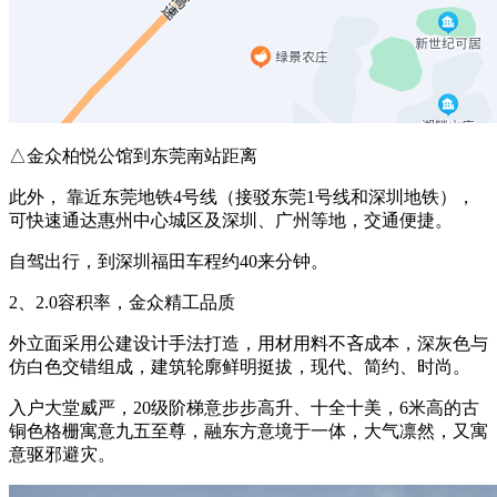
△金众柏悦公馆到东莞南站距离
此外， 靠近东莞地铁4号线（接驳东莞1号线和深圳地铁），
可快速通达惠州中心城区及深圳、广州等地，交通便捷。
自驾出行，到深圳福田车程约40来分钟。
2、2.0容积率，金众精工品质
外立面采用公建设计手法打造，用材用料不吝成本，深灰色与
仿白色交错组成，建筑轮廓鲜明挺拔，现代、简约、时尚。
入户大堂威严，20级阶梯意步步高升、十全十美，6米高的古
铜色格栅寓意九五至尊，融东方意境于一体，大气凛然，又寓
意驱邪避灾。