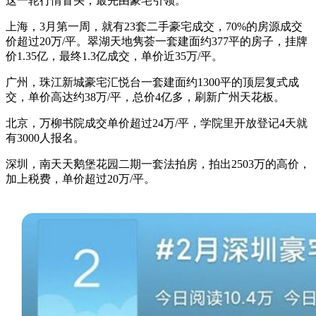
这一轮行情冒头，最先由豪宅引领。
上海，3月第一周，就有23套二手豪宅成交，70%的房源成交
价超过20万/平。翠湖天地隽荟一套建面约377平的房子，挂牌
价1.35亿，最终1.3亿成交，单价近35万/平。
广州，珠江新城豪宅汇悦台一套建面约1300平的顶层复式成
交，单价高达约38万/平，总价4亿多，刷新广州天花板。
北京，万柳书院成交单价超过24万/平，学院里开放登记4天就
有3000人报名。
深圳，南天天鹅堡花园二期一套法拍房，拍出2503万的高价，
加上税费，单价超过20万/平。