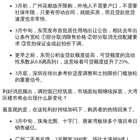
3月初，广州花都放开限购，外地人不需要户口，不需要
社保年限，只要有劳动合同，就能买房，而且贷款批贷
速度也非常快。
3月中旬，东莞发布首批居住用地出让公告，相比去年出
让条件宽松 ①部分取消限售价格 ②部分取消无偿配建要
求 ③竞拍保证金或起拍价下调。
更早之前，东莞公积金贷款额度提高，可贷额度的流动
性系数从0.8调高到1，这意味着可贷额度提升了25%。
3月底，深圳在传出参考价适度调整和土拍限价门槛放松
的重要信号。
利好消息频出，调控面已经筑底，市场面短期继续探底，大湾
区楼市将会出现什么新变化？
最直观的是，在这轮利好持续加码下，购房者的热情回来了。
3月中旬，珠海北围、十字门、唐家湾板块多个项目单日
销售破亿。
广州二手房反弹，3月网签2009套，环比大涨超9成！