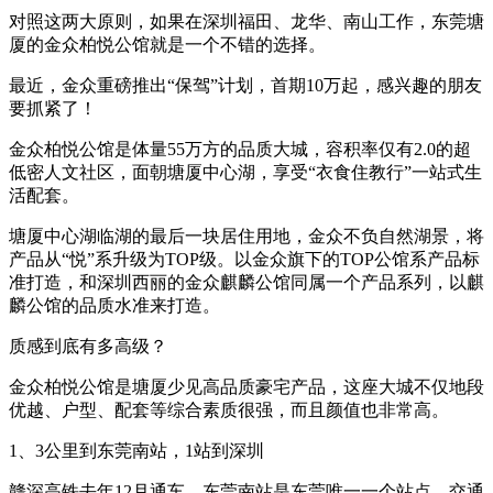
对照这两大原则，如果在深圳福田、龙华、南山工作，东莞塘
厦的金众柏悦公馆就是一个不错的选择。
最近，金众重磅推出“保驾”计划，首期10万起，感兴趣的朋友
要抓紧了！
金众柏悦公馆是体量55万方的品质大城，容积率仅有2.0的超
低密人文社区，面朝塘厦中心湖，享受“衣食住教行”一站式生
活配套。
塘厦中心湖临湖的最后一块居住用地，金众不负自然湖景，将
产品从“悦”系升级为TOP级。以金众旗下的TOP公馆系产品标
准打造，和深圳西丽的金众麒麟公馆同属一个产品系列，以麒
麟公馆的品质水准来打造。
质感到底有多高级？
金众柏悦公馆是塘厦少见高品质豪宅产品，这座大城不仅地段
优越、户型、配套等综合素质很强，而且颜值也非常高。
1、3公里到东莞南站，1站到深圳
赣深高铁去年12月通车，东莞南站是东莞唯一一个站点，交通