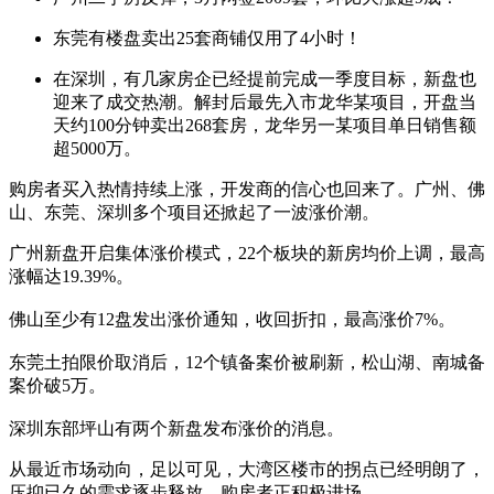
东莞有楼盘卖出25套商铺仅用了4小时！
在深圳，有几家房企已经提前完成一季度目标，新盘也
迎来了成交热潮。解封后最先入市龙华某项目，开盘当
天约100分钟卖出268套房，龙华另一某项目单日销售额
超5000万。
购房者买入热情持续上涨，开发商的信心也回来了。广州、佛
山、东莞、深圳多个项目还掀起了一波涨价潮。
广州新盘开启集体涨价模式，22个板块的新房均价上调，最高
涨幅达19.39%。
佛山至少有12盘发出涨价通知，收回折扣，最高涨价7%。
东莞土拍限价取消后，12个镇备案价被刷新，松山湖、南城备
案价破5万。
深圳东部坪山有两个新盘发布涨价的消息。
从最近市场动向，足以可见，大湾区楼市的拐点已经明朗了，
压抑已久的需求逐步释放，购房者正积极进场。