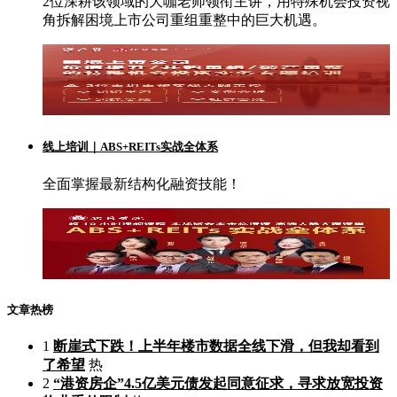
2位深耕该领域的大咖老师领衔主讲，用特殊机会投资视
角拆解困境上市公司重组重整中的巨大机遇。
线上培训｜ABS+REITs实战全体系
全面掌握最新结构化融资技能！
文章热榜
1
断崖式下跌！上半年楼市数据全线下滑，但我却看到
了希望
热
2
“港资房企”4.5亿美元债发起同意征求，寻求放宽投资