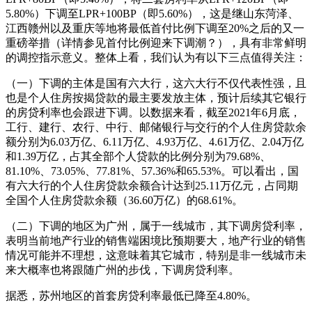
5.80%）下调至LPR+100BP（即5.60%），这是继山东菏泽、
江西赣州以及重庆等地将最低首付比例下调至20%之后的又一
重磅举措（详情参见首付比例迎来下调潮？），具有非常鲜明
的调控指示意义。整体上看，我们认为有以下三点值得关注：
（一）下调的主体是国有六大行，这六大行不仅代表性强，且
也是个人住房按揭贷款的最主要发放主体，预计后续其它银行
的房贷利率也会跟进下调。以数据来看，截至2021年6月底，
工行、建行、农行、中行、邮储银行与交行的个人住房贷款余
额分别为6.03万亿、6.11万亿、4.93万亿、4.61万亿、2.04万亿
和1.39万亿，占其全部个人贷款的比例分别为79.68%、
81.10%、73.05%、77.81%、57.36%和65.53%。可以看出，国
有六大行的个人住房贷款余额合计达到25.11万亿元，占同期
全国个人住房贷款余额（36.60万亿）的68.61%。
（二）下调的地区为广州，属于一线城市，其下调房贷利率，
表明当前地产行业的销售端困境比预期要大，地产行业的销售
情况可能并不理想，这意味着其它城市，特别是非一线城市未
来大概率也将跟随广州的步伐，下调房贷利率。
据悉，苏州地区的首套房贷利率最低已降至4.80%。