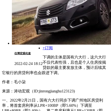
+订阅
任博宏观伦道
下调的主体是国有六大行，这六大行
不仅代表性强，且也是个人住房按揭
2022-02-24 18:12
贷款的最主要发放主体，预计后续其
它银行的房贷利率也会跟进下调。
作者：毛小柒
来源：涛动宏观（ID:jinrongjianghu123123)
一、2022年2月21日，国有六大行同步下调广州地区房贷利
率，将首套房利率从LPR+100BP（即5.60%）下调至
LPR+80BP（即5.40%），将二套房利率从LPR+120BP（即