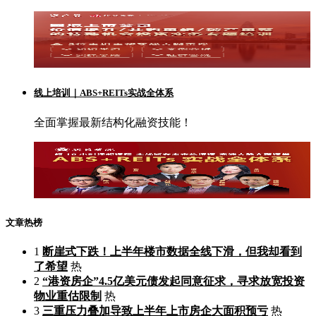
线上培训｜ABS+REITs实战全体系
全面掌握最新结构化融资技能！
文章热榜
1
断崖式下跌！上半年楼市数据全线下滑，但我却看到
了希望
热
2
“港资房企”4.5亿美元债发起同意征求，寻求放宽投资
物业重估限制
热
3
三重压力叠加导致上半年上市房企大面积预亏
热