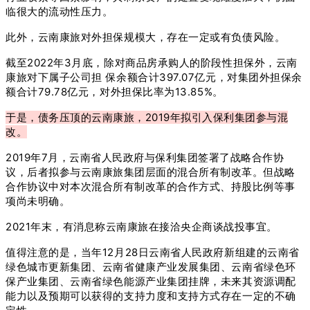
临很大的流动性压力。
此外，
云南康旅
对外担保规模大，存在一定或有负债风险。
截
至2022年3月底，除对商品房承购人的阶段性
担保外，
云南
康旅
对下属子公司担 保余额合计
397.07亿元，对集团外担保余
额合计79.78亿
元，对外担保比率为13.85%。
于是，债务压顶的
云南
康旅
，2019年拟引入保利集团参与混
改。
2019年7月，云南省人民政府与保利集团签署了战略合作协
议，后者拟参与
云南
康旅
集团层面的混合所有制改革。但战略
合作协议中对本次混合所有制改革的合作方式、持股比例等事
项尚未明确。
2021年末，有消息称云南康旅在接洽央企商谈战投事宜。
值得注意的是，当年12月28日云南省人民政府新组建的云南省
绿色城市更新集团、云南省健康产业发展集团、云南省绿色环
保产业集团、云南省绿色能源产业集团挂牌
，未来其
资源调配
能力以及预期可以获得的支持力度和支持方式
存在一定的不确