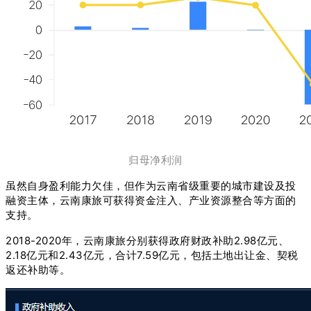
归母净利润
虽然自身盈利能力欠佳，但作为云南省级重要的城市建设及投
融资主体，
云南
康旅
可
获得资金注入、产业资源整合等方面的
支持。
2018-2020年，
云南
康旅
分别获得政府财政补助2.98亿元、
2.18亿元和2.43亿元，合计7.59亿元，包括土地出让金、契税
返还补助等。