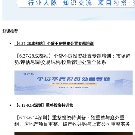
好课推荐
【6.27-28成都站】个贷不良投资处置专题培训
【6.27-28成都站】个贷不良投资处置专题培训：市场趋
势/评估尽调/交易结构/投后管理/处置全体系
【6.13-6.14深圳】重整投资特训营
【6.13-6.14深圳】重整投资特训营：预重整与庭外重
组、房地产项目重整、破产收并购与上市公司重整实务