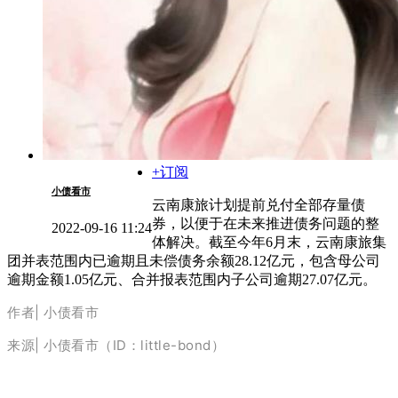
+订阅
小债看市
云南康旅计划提前兑付全部存量债
券，以便于在未来推进债务问题的整
2022-09-16 11:24
体解决。截至今年6月末，云南康旅集
团并表范围内已逾期且未偿债务余额28.12亿元，包含母公司
逾期金额1.05亿元、合并报表范围内子公司逾期27.07亿元。
作者| 小债看市
来源| 小债看市（ID：little-bond）