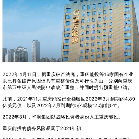
2022年4月11日，据重庆破产法庭，重庆能投等16家国有企业
以已具备破产原因但具有重整价值及可行性为由，分别向重庆
市第五中级人民法院申请破产重整，并同时提出预重整申请。
此前，2021年11月
重庆能投已全额赎回2022年3月到期的4.89
亿美元债，以及2022年7月到期的5亿规模“
20
渝能01
”。
2022年8月，华润集团以战略投资者身份入主
重庆能投。
重庆能投的债务风险暴露于2021年初。