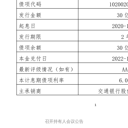
召开持有人会议公告