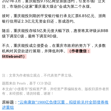
2021年3月，重庆能投
9.15亿商业票据违约，引发市场广泛关
注，市场担心这家“
重庆最大煤企
”会
成为第二个永煤。
彼时，重庆能投
到期的平安银行银行承兑汇票6.85亿元、浙商
银行信用证2.3亿元无资金归还，形成违约。
随后
，
重庆能投存续5亿美元债大幅下跌，惠誉将其评级从BBB
级下调至C级，最终下调至RD级。
不久，重庆能投成立债委会，在重庆市政府的努力下，大多数
机构对其贷款进行展期，并降低利率。
（作者微信：
littlebond1）
注：文章为作者独立观点，不代表资产界立场。
题图来自 Pexels，基于 CC0 协议
本文由“小债看市”投稿资产界，并经资产界编辑发布。版权归原作者所
有，未经授权，请勿转载，谢谢！
原标题：
“云南康旅”1900亿负债沉重，拟提前兑付全部债券推
进重组