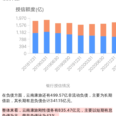
银行授信情况
在负债方面，
云南
康旅
还有499.57亿非流动负债，主要为长期
借款，其长期有息负债合计341.15亿元。
整体来看，云南康
旅刚性债务有835.47亿元，主要以短期有息
负债为主，带息负债比为43%。