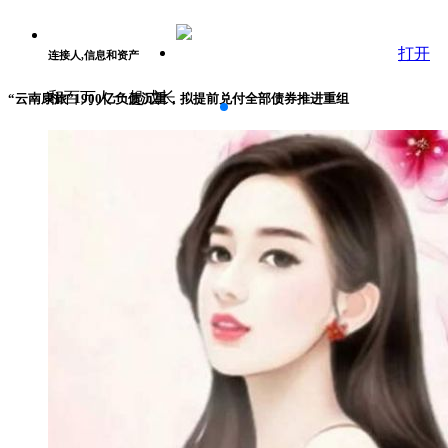
打开
连接人,信息和资产
和百万人一起成长
“云南康旅”1900亿负债沉重，拟提前兑付全部债券推进重组