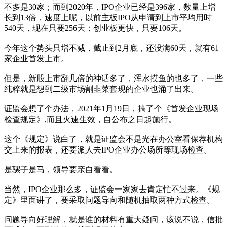
不多是30家；而到2020年，IPO企业已经是396家，数量上增
长到13倍，速度上呢，以前主板IPO从申请到上市平均用时
540天，现在只要256天；创业板更快，只要106天。
今年这个势头只增不减，截止到2月底，还没满60天，就有61
家企业首发上市。
但是，新股上市翻几倍的神话多了，浑水摸鱼的也多了，一些
纯粹就是想到二级市场割韭菜套现的企业也涌了出来。
证监会想了个办法，2021年1月19日，搞了个《首发企业现场
检查规定》,而且火速生效，自公布之日起施行。
这个《规定》说白了，就是证监会不是光在办公室看保荐机构
交上来的报表，还要派人去IPO企业办公场所等现场检查。
是骡子是马，领导要亲自看看。
当然，IPO企业那么多，证监会一家家去肯定忙不过来。《规
定》里面讲了，要采取问题导向和随机抽取两种方式检查。
问题导向好理解，就是谁的材料有重大疑问，该说不说，信批