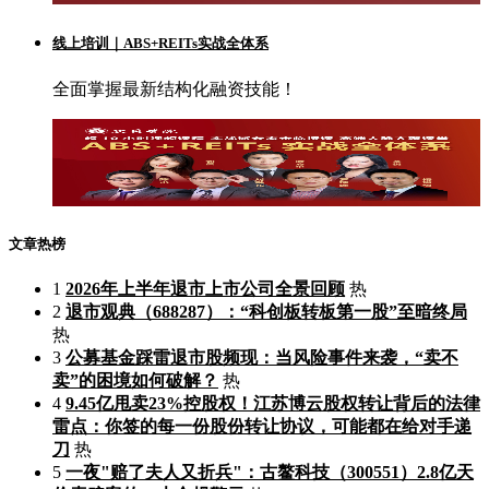
线上培训｜ABS+REITs实战全体系
全面掌握最新结构化融资技能！
文章热榜
1
2026年上半年退市上市公司全景回顾
热
2
退市观典（688287）：“科创板转板第一股”至暗终局
热
3
公募基金踩雷退市股频现：当风险事件来袭，“卖不
卖”的困境如何破解？
热
4
9.45亿甩卖23%控股权！江苏博云股权转让背后的法律
雷点：你签的每一份股份转让协议，可能都在给对手递
刀
热
5
一夜"赔了夫人又折兵"：古鳌科技（300551）2.8亿天