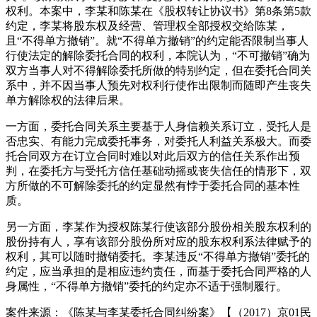
权利。本案中，李某和陈某在《股权转让协议书》第8条第5款
约定，李某将股东权及经营、管理权全部授权交给陈某，
且“不得单方撤销”。就“不得单方撤销”的约定能否限制当事人
行使法定的解除委托合同的权利，本院认为，“不可撤销”确为
双方当事人对不得解除委托所做的特别约定，但在委托合同关
系中，并不因当事人预先对权利行使作出限制而随即产生丧失
单方解除权的法律后果。
一方面，委托合同关系主要基于人身信赖关系订立，受托人是
否忠实、有能力完成委托事务，对委托人利益关系极大。而委
托合同双方在订立合同时难以对此后双方的信任关系作出预
判，在委托方与受托方信任基础动摇或丧失信任的情形下，双
方所做的不可解除委托的约定显然有悖于委托合同的基本性
质。
另一方面，李某作为授权陈某行使该部分股份相关股东权利的
股份持有人，享有该部分股份所对应的股东权利系法律赋予的
权利，其可以随时撤销委托。李某违反“不得单方撤销”委托的
约定，应当承担的是相应违约责任，而基于委托合同严格的人
身属性，“不得单方撤销”委托的约定亦不适于强制履行。
案件来源：《陈某与李某委托合同纠纷案》【（2017）京01民