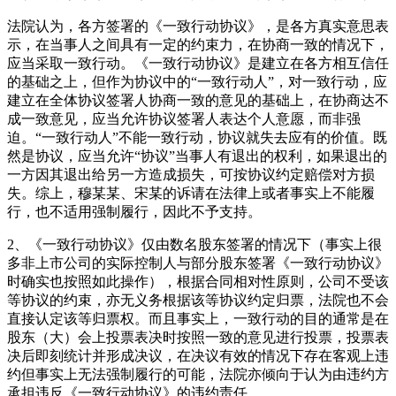
法院认为，各方签署的《一致行动协议》，是各方真实意思表
示，在当事人之间具有一定的约束力，在协商一致的情况下，
应当采取一致行动。《一致行动协议》是建立在各方相互信任
的基础之上，但作为协议中的“一致行动人”，对一致行动，应
建立在全体协议签署人协商一致的意见的基础上，在协商达不
成一致意见，应当允许协议签署人表达个人意愿，而非强
迫。“一致行动人”不能一致行动，协议就失去应有的价值。既
然是协议，应当允许“协议”当事人有退出的权利，如果退出的
一方因其退出给另一方造成损失，可按协议约定赔偿对方损
失。综上，穆某某、宋某的诉请在法律上或者事实上不能履
行，也不适用强制履行，因此不予支持。
2、《一致行动协议》仅由数名股东签署的情况下（事实上很
多非上市公司的实际控制人与部分股东签署《一致行动协议》
时确实也按照如此操作），根据合同相对性原则，公司不受该
等协议的约束，亦无义务根据该等协议约定归票，法院也不会
直接认定该等归票权。而且事实上，一致行动的目的通常是在
股东（大）会上投票表决时按照一致的意见进行投票，投票表
决后即刻统计并形成决议，在决议有效的情况下存在客观上违
约但事实上无法强制履行的可能，法院亦倾向于认为由违约方
承担违反《一致行动协议》的违约责任。