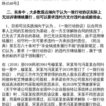
终4548号】
二、实务中，大多数观点倾向于认为一致行动协议实际上
无法诉请继续履行，但可以要求违约方支付违约金或赔偿金。
1、目前司法实践倾向于认为，《一致行动协议》以合同当
事人之间的互相信任为基础，在一方主张解除合同的情况下，
已失去了其存在的基础、并已无法实现合同目的，故不适用继
续履行，但守约一方可要求违约一方承担违约责任。《民法
典》第五百八十条对于“非金钱债务履行不能”的最新规定，我
们认为，要求《一致行动协议》的违约方继续履行，属于“债
务的标的不适于强制履行”。
在（2018）浙0106民初3961号穆某某、宋某等与冯某某合同纠
纷一案中，穆某某、宋某与冯某某于2015年签订了《一致行动
协议》，约定三方作为艾博管理的自然人股东且通过艾博管理
间接持有艾博健康公司股权，并承诺在作为公司股东行使提案
权或表决权时均采取相同意思表示。在2018年艾博健康审议
《关于申请公司股票在全国中小企业股份转让系统终止挂牌的
议案》时，冯某某投票同意该议案，穆某某、宋某不同意该议
案，而最终议案获得通过。后冯某某发函要求解除《一致行动
协议》，穆某某、宋某诉至法院，要求冯某某继续履行协议。