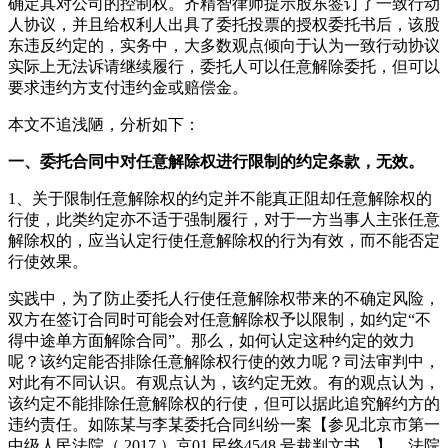
确定其对公司的控制权。齐精智律师提示股东签订了一致行动
人协议，并且给权利人出具了委托投票的授权委托书后，该股
东违反约定的，实务中，大多数观点倾向于认为一致行动协议
实际上无法诉请继续履行，委托人可以任意解除委托，但可以
要求违约方支付违约金或赔偿金。
本文不追浅陋，分析如下：
一、委托合同中对任意解除权进行限制的约定条款，无效。
1、关于限制任意解除权的约定并不能真正阻却任意解除权的
行使，此类约定亦不适于强制履行，对于一方当事人主张任意
解除权的，应当认定行使任意解除权的行为有效，而不能否定
行使效果。
实践中，为了防止委托人行使任意解除权带来的不确定风险，
双方在签订合同时可能会对任意解除权予以限制，如约定“不
得中途单方面解除合同”。那么，如何认定这种约定的效力
呢？该约定能否排除任意解除权行使的效力呢？司法审判中，
对此有不同认识。有观点认为，该约定无效。有的观点认为，
该约定不能排除任意解除权的行使，但可以据此追究解约方的
违约责任。如陈某与李某委托合同纠纷一案【参见北京市第一
中级人民法院（ 2017 ）京01 民终4548 号裁判文书。】，法院