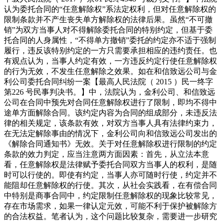
认为委托合同的“任意解除权”系法定权利，但对任意解除权的
限制条款并不产生丧失单方解除权的法律后果。虽然“不可撤
销”为双方当事人对不得解除委托合同的特别约定，但基于委
托合同的人身属性，“不得单方撤销”委托的约定亦不适于强制
履行，违反该特别约定的一方只需要承担相应的违约责任。也
有观点认为，当事人约定有效，一方违反约定行使任意解除权
的行为无效，不发生任意解除之效果。如在和信致远公司与金
利公司委托合同纠纷一案【最高人民法院（ 2015 ）民一终字
第226 号民事判决书。】中，法院认为，金利公司、和信致远
公司在合同中预先对合同任意解除权进行了限制，即均不得中
途单方面解除合同。该约定内容为合同的组成部分，未违反法
律的相关规定，该条款有效，对双方当事人具有法律约束力，
在无法定解除事由的情况下，金利公司向和信致远公司发出的
《解除合同通知书》无效。关于对任意解除权进行限制的约定
条款的效力判定，应当注意两方面因素：首先，从立法本意
看，任意解除权是法律赋予委托合同双方当事人的权利，是随
时可以行使的。即使有约定，当事人亦可随时行使，约定并不
能阻却任意解除权的行使。其次，从社会实践看，在有偿合同
中特别是商事合同中，约定限制任意解除权的现象比较常见，
存在市场需求，如果一律认定元效，可能不利于保护被解除方
的合法权益。笔者认为，这个问题比较复杂，需要进一步研究