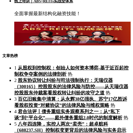
线上培训｜ABS+REITs实战全体系
全面掌握最新结构化融资技能！
文章热榜
1
从股权到控制权：创始人如何资本博弈-基于近百起控
制权争夺案例的法律剖析
热
2
股东协议转让纠纷与司法强制执行：天瑞仪器
（300165）控股股东的法律风险与防控——从天瑞仪器
控股股东仲裁案看股权转让纠纷的攻守之道
热
3
百亿旧账集中清算：从永辉38亿强执、苏宁17亿胜诉
看股权投资“对赌协议”的法律风险与维权策略
热
4
君合法评丨债务重组实务观察系列之一：从“私下
谈”到“平台化”——庭外债务重组2.0时代的制度解析
热
5
八年四连降，实控人两次“卖壳”：超卓航科
（688237.SH）控制权变更背后的法律风险与实务启示