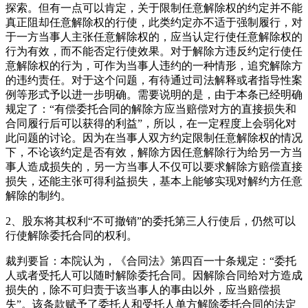
探索。但有一点可以肯定，关于限制任意解除权的约定并不能
真正阻却任意解除权的行使，此类约定亦不适于强制履行，对
于一方当事人主张任意解除权的，应当认定行使任意解除权的
行为有效，而不能否定行使效果。对于解除方违反约定行使任
意解除权的行为，可作为当事人违约的一种情形，追究解除方
的违约责任。对于这个问题，有待通过司法解释或者指导性案
例等形式予以进一步明确。需要说明的是，由于本条已经明确
规定了：“有偿委托合同的解除方应当赔偿对方的直接损失和
合同履行后可以获得的利益”，所以，在一定程度上会弱化对
此问题的讨论。因为在当事人双方约定限制任意解除权的情况
下，不论该约定是否有效，解除方因任意解除行为给另一方当
事人造成损失的，另一方当事人不仅可以要求解除方赔偿直接
损失，还能主张可得利益损失，基本上能够实现对解约方任意
解除的制约。
2、股东将其权利“不可撤销”的委托第三人行使后，仍然可以
行使解除委托合同的权利。
裁判要旨：本院认为，《合同法》第四百一十条规定：“委托
人或者受托人可以随时解除委托合同。因解除合同给对方造成
损失的，除不可归责于该当事人的事由以外，应当赔偿损
失”。该条款赋予了委托人和受托人单方解除委托合同的法定