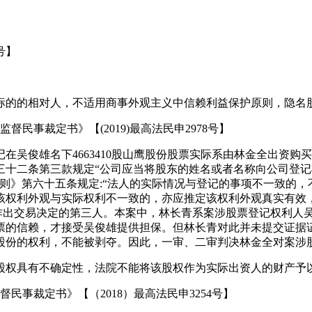
号】
易标的的相对人，不适用商事外观主义中信赖利益保护原则，隐名
民事裁定书》【(2019)最高法民申2978号】
在吴俊雄名下4663410股山鹰股份股票实际系由林金全出资
三十二条第三款规定“公司应当将股东的姓名或者名称向公司登记
则》第六十五条规定:“法人的实际情况与登记的事项不一致的，
该权利外观与实际权利不一致的，亦应推定该权利外观真实有效
而作出交易决定的第三人。本案中，林长青系案涉股票登记权利人
票的信赖，才接受吴俊雄提供担保。但林长青对此并未提交证据
股份的权利，不能被剥夺。因此，一审、二审判决林金全对案涉
有股权具有不确定性，法院不能将该股权作为实际出资人的财产予
事裁定书》【（2018）最高法民申3254号】