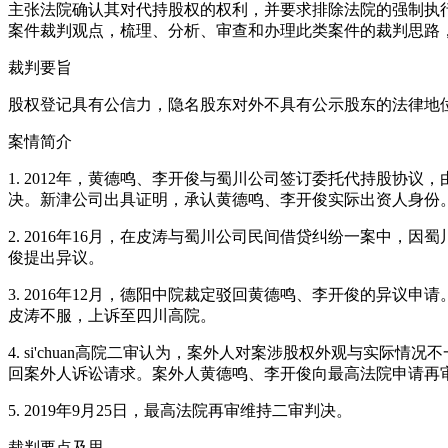
主张法院确认其对代持股权的权利，并要求排除法院的强制执
案件裁判观点，梳理、分析、审查和办理此类案件的裁判思路
裁判要旨
股权登记具有公信力，隐名股东对外不具有公示股东的法律地
案情简介
1. 2012年，黄德鸣、李开俊与蜀川公司签订委托代持股协
决。新津公司出具证明，承认黄德鸣、李开俊实际出资人身份
2. 2016年16月，在皮涛与蜀川公司民间借贷纠纷一案中
俊提出异议。
3. 2016年12月，德阳中院裁定驳回黄德鸣、李开俊的异
皮涛不服，上诉至四川高院。
4. si'chuan高院二审认为，案外人对案涉股权外观与
回案外人诉讼请求。案外人黄德鸣、李开俊向最高法院申请再
5. 2019年9月25日，最高法院再审维持二审判决。
裁判要点及思