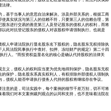
避法律。
系的，基于当事人的意思自治来解决。涉及外部关系的，根据工商
即使真实状况与第三人的信赖不符，只要第三人的信赖合理，第
记股东进行交易的善意第三人及登记股东的债权人的权利，而将
得以此对抗登记股东的债权人对该股权申请强制执行。也就是
。债权人申请法院执行显名股东名下股权的，隐名股东无权排除执
于人民法院民事执行中查封、扣押、冻结财产的规定》第二十四
执行人。”而投资权益显名化的核心是确认代持股权的法律关
外观主义，债权人的权利应当更为优先地得到保护，隐名股东无权
先的保护，隐名股东系真实权利人，有权排除外部债权人强制执
内，债权人能否申请执行债务人代持的股权将继续存在争议。
要注意的是，司法实践中，每个案例的细节千差万别，切不可将
味着我们对本文案例裁判观点的认同和支持，也不意味着法院在