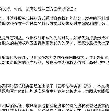
的执行。对此，最高法院从三方面予以论证：
能力，其选择股权代持的方式系对自身权利的处分，发生的不利后
持股这种存在一定风险的持股方式以及未及时主张权利的行为，
利益是静态利益。根据权利形成的先后时间，如果代为持股形成在
名股东的实际权利应当得到更为优先的保护。因案涉股权代持形
持关系虽真实有效，但其仅在双方之间存在内部效力，对于外部第
人对显名股东的正当权利。故皮涛作为债权人依据工商登记中记
办案同时还总结办案经验出版了《云亭法律实务书系》，本文摘
选题和写作体例，均以实际发生的案例分析为主，力图从实践需
承担相应的风险，该风险就包括登记股东代持的股权被登记股东的
最高法院有观点认为，股权登记在显名股东名下，依法判决实际