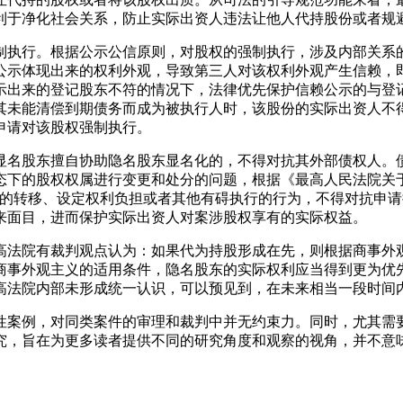
利于净化社会关系，防止实际出资人违法让他人代持股份或者规
强制执行。根据公示公信原则，对股权的强制执行，涉及内部关
公示体现出来的权利外观，导致第三人对该权利外观产生信赖，
示出来的登记股东不符的情况下，法律优先保护信赖公示的与登
其未能清偿到期债务而成为被执行人时，该股份的实际出资人不
申请对该股权强制执行。
，显名股东擅自协助隐名股东显名化的，不得对抗其外部债权人
态下的股权权属进行变更和处分的问题，根据《最高人民法院关
作的转移、设定权利负担或者其他有碍执行的行为，不得对抗申请
来面目，进而保护实际出资人对案涉股权享有的实际权益。
最高法院有裁判观点认为：如果代为持股形成在先，则根据商事
商事外观主义的适用条件，隐名股东的实际权利应当得到更为优
高法院内部未形成统一认识，可以预见到，在未来相当一段时间
性案例，对同类案件的审理和裁判中并无约束力。同时，尤其需
究，旨在为更多读者提供不同的研究角度和观察的视角，并不意