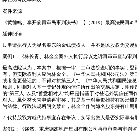
案件来源
《黄德鸣、李开俊再审民事判决书》【（2019）最高法民再45
延伸阅读
1. 申请执行人为显名股东的金钱债权人，并不是以股权为交
案例1：《林长青、林金全案外人执行异议之诉再审审查与审判监督
最高法院认为，本案中，根据一审、二审法院查明的事实，登记
有，但实际权利人应为林金全。《中华人民共和国公司法》第
或者变更登记的，不得对抗第三人”。《中华人民共和国民法总
原则，即相对人基于登记外观的信任所作出的交易决定，即便
的“第三人”以及“善意相对人”均应是指基于对登记外观信任
对人。虽然林长青申请再审称，其是基于对吴俊雄持有案涉股
为法律、行政法规所明文禁止，林金全作为隐名股东持有山鹰
2. 代持股双方就代持事宜存在争议，实际出资人是否实际享
案例2：《饶然、重庆德杰地产集团有限公司再审审查与审判监督民