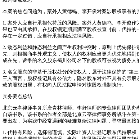
本案的焦点问题为，案外人黄德鸣、李开俊对案涉股权享有的
1. 案外人应自行承担代持股的风险。案外人黄德鸣、李开俊
果也应由其承担。在股权锁定期届满至股权被查封前，代持的
存在一定过错，应自行承担相应法律风险。
2. 动态利益和静态利益之间产生权利冲突时，原则上优先保
先，则根据商事外观主义，债权人的权利应当更为优先地得到
成在先，诉争的名义股东蜀川公司名下的股权可被视为债务人
3. 名义股东的非基于股权处分的债权人，属于法律保护的“
三人而言，股权登记具有公信力，隐名股东对外不具有公示股
载的股权归属，有权向人民法院申请对该股权强制执行。
实务要点总结
北京云亭律师事务所唐青林律师、李舒律师的专业律师团队办
自该书系。该书系的作者全部是北京云亭律师事务所战斗在第
要出发，为实践中经常遇到的疑难复杂法律问题，寻求最直接
1. 代持有风险，选择需谨慎。实际出资人让登记股东代持股
债权人申请强制执行的情况。当然，该风险还包括登记股东转