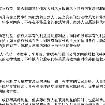
实际权益，能否阻却其他债权人对名义股东名下持有的案涉股权
作为具有完全民事行为能力的自然人，应当具有预知法律风险的
一年多时间内，不存在不能显名的客观障碍。案外人自愿选择代
护动态利益。债权人享有的利益是动态利益，而隐名股东享有的
保护；如果债权形成在先，则没有商事外观主义的适用条件，隐
的责任财产，债权人皮涛的利益应当得到优先保护
第三人”范畴。本案中，李开俊、黄德鸣与蜀川公司之间的股权代
东的法律地位，不得以内部股权代持关系有效为由对抗外部债权
理和分析过大量本文涉及的法律问题，有丰富的实践经验。大量
一线的专业律师，具有深厚理论功底和丰富实践经验。该书系的
的解决方案。
权，或获得某种利益。但实际出资人在获得利益的同时，也必然
让代持的股权或者将该股权出质。从司法的引导规范功能来看，