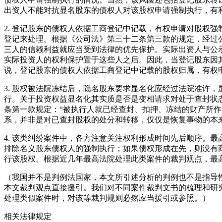
出资人不能对抗显名股东的债权人对该股权申请强制执行，有
2. 登记股东的债权人依据工商登记中记载，有权申请对股权
登记来处理。根据《公司法》第三十二条第三款的规定，经过
三人的信赖利益就应当受到法律的优先保护。实际出资人与公
实际投资人的权利保护置于这些人之后。因此，当登记股东因
说，登记股东的债权人依据工商登记中记载的股权归属，有权
3. 股权被法院冻结后，隐名股东要求显名化应经过法院准许
行。关于投资权益显名化其实质是否是变相请求对处于查封状
条第一款规定：“被执行人就已经查封、扣押、冻结的财产所
系，并非是对已查封股权的处分和转移，仅仅是恢复事物的本
4. 该类纠纷案件中，各方注意关注权利形成时间先后顺序。
排除名义股东债权人的强制执行；如果债权形成在先，则没有
行该股权。根据近几年最高法院处理此类案件的裁判观点，最
（我国并不是判例法国家，本文所引述分析的判例也不是指导
本文裁判观点直接援引。我们对不同案件裁判文书的梳理和研
处理类似案件时，对该等裁判规则必然应当援引或参照。）
相关法律规定