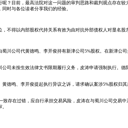
行呢？目前，最高法院对这一问题的审判思路和裁判观点存在较
，同时与各位读者分享我们的经验。
位，不得以内部股权代持关系有效为由对抗外部债权人对显名股
议，由蜀川公司代黄德鸣、李开俊持有新津公司5%股权。在新津
。
，因蜀川公司未按生效法律文书限期履行义务，皮涛申请强制执行。
议申请。黄德鸣、李开俊提起执行异议之诉，请求确认案涉5%股权
实际情况不一致存在过错，应自行承担交易风险，皮涛在与蜀川公司交
审。