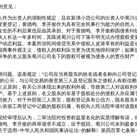
的意见：
人作为出资人的强制性规定，且在新津小贷公司的出资人中蜀川
变更登记，黄德鸣、李开俊作为具有完全民事行为能力的自然人
发生的不利后果也应由其承担。对于黄德鸣、李开俊称因债务纠
表人长达一年多时间，其陈述蜀川公司下落不明无法办理股权变
护动态利益。本案所涉民间借贷关系中债权人皮涛享有的利益是
据商事外观主义，债权人的权利应当更为优先地得到保护；如果
诉争的名义股东蜀川公司名下的股权可被视为债务人的责任财产
用问题。该条规定：“公司应当将股东的姓名或者名称向公司登
的公示，与公司交易的善意第三人及登记股东之债权人有权信赖
主义原则，有关公示体现出来的权利外观，导致第三人对该权利
护。基于上述原则，名义股东的非基于股权处分的债权人亦应属于
部效力，对于外部第三人而言，股权登记具有公信力，隐名股东
人依据工商登记中记载的股权归属，有权向人民法院申请对该股
院经审理后认为，二审法院对投资权益显名化的实质理解有误，
德鸣、李开俊的再审请求不成立，应予驳回。蜀川公司未到庭参
于适用<中华人民共和国民事诉讼法>的解释》第四百零七条第一