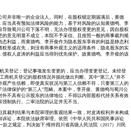
公司并非唯一的企业法人。同时，在股权锁定期届满后，黄德
，应当具有预知法律风险的能力，基于对风险的认知黄德鸣、李
纷导致蜀川公司下落不明，无法办理股权变更的意见，因自股权
更的意见明显不成立，本院不予采信。且按照一般的商事裁判规
动态利益，而黄德鸣、李开俊作为隐名股东享有的利益是静态利
债权形成在先，则没有商事外观主义的适用条件，隐名股东的实
，债权人皮涛的利益应当得到优先保护。故黄德鸣、李开俊的该
记机关登记；登记事项发生变更的，应当办理变更登记。未经登
工商机关登记的股权情况并据此做出判断。其中“第三人”并不
外观产生信赖，即使真实状况与第三人信赖不符，只要第三人的
法律保护的“第三人”范畴。本案中，李开俊、黄德鸣与蜀川公
对外不具有公示股东的法律地位，不得以内部股权代持关系有效
权强制执行。二审法院的认定并无不当。
但其裁判结果与本院审理的客观结果一致，对皮涛权利并未构成
加诉讼，本院依法缺席审理。依照《中华人民共和国民事诉讼
款之规定，判决如下:维持四川省高级人民法院（2017）川民