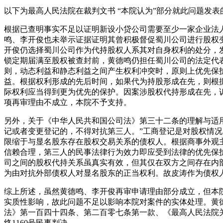
以下为最高人民法院在裁判文书 “本院认为”部分就此问题发表
根据已查明事实不足以证明新设小贷公司需要至少一家企业法
鸣、李开俊也未举示证据证明其曾积极督促蜀川公司进行股权
开俊仍选择蜀川公司作为代持股权人系其对自身权利的处分，
锁定期届满至股权被查封前，黄德鸣仍担任蜀川公司的法定代
则，动态利益和静态利益之间产生权利冲突时，原则上优先保
益。根据权利形成的先后时间，如果代为持股形成在先，则根
际权利应当得到更为优先的保护。因案涉股权代持形成在先，
项再审理由不成立，本院不予支持。
另外，关于《中华人民共和国公司法》第三十二条的理解与适
记或者变更登记的，不得对抗第三人。”工商登记是对股权情况
限缩于与显名股东存在股权交易关系的债权人。根据商事外观
信赖合理，第三人的民事法律行为效力即应受到法律的优先保
司之间的股权代持关系虽真实有效，但其仅在双方之间存在内
为由对抗外部债权人对显名股东的正当权利。故皮涛作为债权
综上所述，虽然黄德鸣、李开俊再审申请理由部分成立，但本
实质性影响，故此问题不足以影响本院对案件的实体处理。黄
法》第一百四十四条、第二百零七条第一款、《最高人民法院关
终1160号民事判决