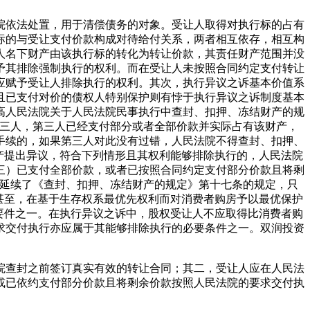
法院依法处置，用于清偿债务的对象。受让人取得对执行标的占有
标的与受让支付价款构成对待给付关系，两者相互依存，相互构
人名下财产由该执行标的转化为转让价款，其责任财产范围并没
予其排除强制执行的权利。而在受让人未按照合同约定支付转让
应赋予受让人排除执行的权利。其次，执行异议之诉基本价值系
且已支付对价的债权人特别保护则有悖于执行异议之诉制度基本
最高人民法院关于人民法院民事执行中查封、扣押、冻结财产的规
第三人，第三人已经支付部分或者全部价款并实际占有该财产，
手续的，如果第三人对此没有过错，人民法院不得查封、扣押、
动产提出异议，符合下列情形且其权利能够排除执行的，人民法院
三）已支付全部价款，或者已按照合同约定支付部分价款且将剩
本延续了《查封、扣押、冻结财产的规定》第十七条的规定，只
甚至，在基于生存权系最优先权利而对消费者购房予以最优保护
要件之一。在执行异议之诉中，股权受让人不应取得比消费者购
求交付执行亦应属于其能够排除执行的必要条件之一。双润投资
院查封之前签订真实有效的转让合同；其二，受让人应在人民法
或已依约支付部分价款且将剩余价款按照人民法院的要求交付执