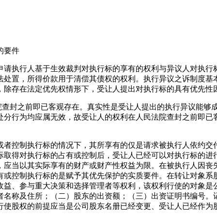
的要件
申请执行人基于生效裁判对执行标的享有的权利与异议人对执行
法处置，所得价款用于清偿其债权的权利。执行异议之诉制度基
，除存在法定优先权情形下，受让人提出对执行标的具有优先性
法院查封之前即已客观存在。真实性是受让人提出的执行异议能够
处分行为均应属无效，故受让人的权利在人民法院查封之前即已
有或者控制执行标的情况下，其所享有的仅是请求被执行人依约
际取得对执行标的占有或控制后，受让人已经可以对执行标的进
，应当以其实际享有的财产或财产性权益为限。在被执行人因丧
有或控制执行标的是赋予其优先保护的实质要件。在转让对象系
收益、参与重大决策和选择管理者等权利，该权利行使的对象是
者名称及住所；（二）股东的出资额；（三）出资证明书编号。
行使股权的前提应当是公司股东名册已经变更、受让人已经作为