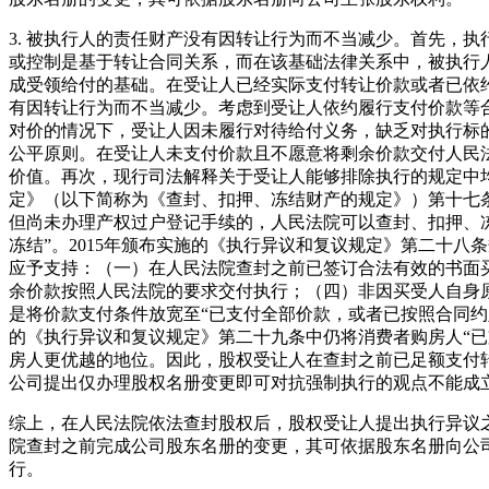
3. 被执行人的责任财产没有因转让行为而不当减少。首先，
或控制是基于转让合同关系，而在该基础法律关系中，被执行
成受领给付的基础。在受让人已经实际支付转让价款或者已依
有因转让行为而不当减少。考虑到受让人依约履行支付价款等
对价的情况下，受让人因未履行对待给付义务，缺乏对执行标
公平原则。在受让人未支付价款且不愿意将剩余价款交付人民
价值。再次，现行司法解释关于受让人能够排除执行的规定中均
定》（以下简称为《查封、扣押、冻结财产的规定》）第十七
但尚未办理产权过户登记手续的，人民法院可以查封、扣押、
冻结”。2015年颁布实施的《执行异议和复议规定》第二十
应予支持：（一）在人民法院查封之前已签订合法有效的书面
余价款按照人民法院的要求交付执行；（四）非因买受人自身
是将价款支付条件放宽至“已支付全部价款，或者已按照合同
的《执行异议和复议规定》第二十九条中仍将消费者购房人“
房人更优越的地位。因此，股权受让人在查封之前已足额支付
公司提出仅办理股权名册变更即可对抗强制执行的观点不能成
综上，在人民法院依法查封股权后，股权受让人提出执行异议
院查封之前完成公司股东名册的变更，其可依据股东名册向公
行。