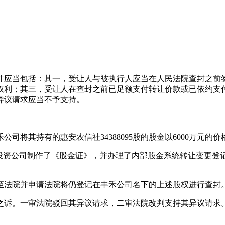
件应当包括：其一，受让人与被执行人应当在人民法院查封之前
权利；其三，受让人在查封之前已足额支付转让价款或已依约支
异议请求应当不予支持。
公司将其持有的惠安农信社34388095股的股金以6000万元的
双润投资公司制作了《股金证》，并办理了内部股金系统转让变更
诉至法院并申请法院将仍登记在丰禾公司名下的上述股权进行查封
议之诉。一审法院驳回其异议请求，二审法院改判支持其异议请求