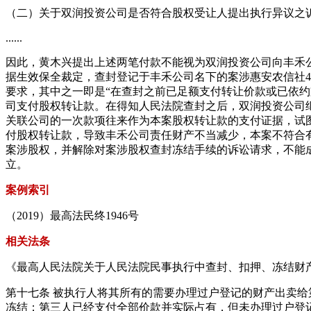
（二）关于双润投资公司是否符合股权受让人提出执行异议之
......
因此，黄木兴提出上述两笔付款不能视为双润投资公司向丰禾
据生效保全裁定，查封登记于丰禾公司名下的案涉惠安农信社4
要求，其中之一即是“在查封之前已足额支付转让价款或已依
司支付股权转让款。在得知人民法院查封之后，双润投资公司
关联公司的一次款项往来作为本案股权转让款的支付证据，试
付股权转让款，导致丰禾公司责任财产不当减少，本案不符合
案涉股权，并解除对案涉股权查封冻结手续的诉讼请求，不能
立。
案例索引
（2019）最高法民终1946号
相关法条
《最高人民法院关于人民法院民事执行中查封、扣押、冻结财
第十七条 被执行人将其所有的需要办理过户登记的财产出卖
冻结；第三人已经支付全部价款并实际占有，但未办理过户登