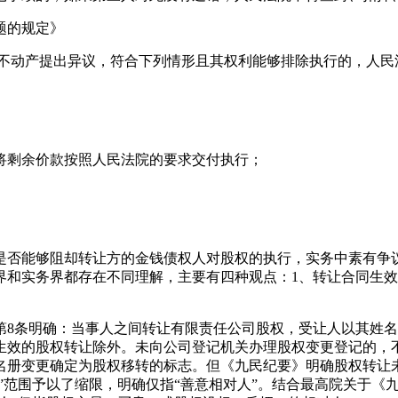
题的规定》
的不动产提出异议，符合下列情形且其权利能够排除执行的，人
；
将剩余价款按照人民法院的要求交付执行；
是否能够阻却转让方的金钱债权人对股权的执行，实务中素有争
和实务界都存在不同理解，主要有四种观点：1、转让合同生效
第8条明确：当事人之间转让有限责任公司股权，受让人以其姓
生效的股权转让除外。未向公司登记机关办理股权变更登记的，
名册变更确定为股权移转的标志。但《九民纪要》明确股权转让未
人”范围予以了缩限，明确仅指“善意相对人”。结合最高院关于