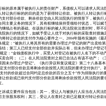
执行标的原本属于被执行人的责任财产，系债权人可以请求人民
人转让执行标的的目的是为了获得转让价款。被执行人转让执行
约支付部分价款、剩余价款交由人民法院执行的情形下，被执行
合同主要义务的情况下，其有权继续保持受领给付状态，可以赋
的继续占有的基础。在该执行标的被人民法院依法查封时，即不
法院执行的情况下，如赋予受让人优于对执行标的采取查封措施
将转让价款的支付作为核心要件之一。2004年颁布实施的《
条规定：“被执行人将其所有的需要办理过户登记的财产出卖给
冻结；第三人已经支付全部价款并实际占有，但未办理过户登记
八条规定：“金钱债权执行中，买受人对登记在被执行人名下的不
买卖合同；（二）在人民法院查封之前已合法占有该不动产；（
原因未办理过户登记”。《执行异议和复议规定》第二十八条基
约定支付部分价款且将剩余价款按照人民法院的要求交付执行”。
已支付的价款超过合同约定总价款的百分之五十”作为排除执行的
转让价款或已依约支付部分价款且将剩余价款按照人民法院的要
立。
之诉成立要件应当包括：其一，受让人与被执行人应当在人民法
司主张股东权利；其三，受让人在查封之前已足额支付转让价款