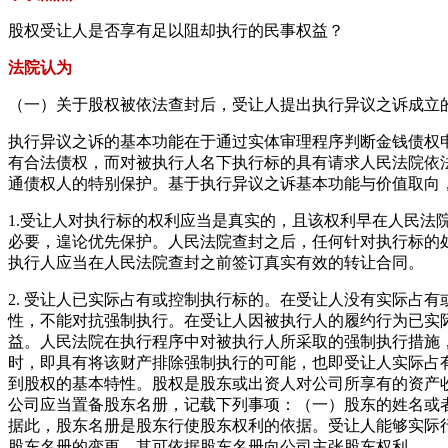
股权受让人是否享有足以阻却执行的民事权益？
法院认为
（一）关于股权被依法查封后，受让人提出执行异议之诉成立
执行异议之诉的基本功能在于通过实体审理程序判断金钱债权
有合法债权，而对被执行人名下执行标的具有请求人民法院依
通债权人的特别保护。基于执行异议之诉基本功能与价值取向
1.受让人对执行标的权利应当是真实的，且该权利早在人民
必要，遑论优先保护。人民法院查封之后，任何针对执行标的
执行人应当在人民法院查封之前签订真实有效的转让合同。
2. 受让人已实际占有或控制执行标的。在受让人没有实际占
性，不能对抗强制执行。在受让人因被执行人的履约行为已实
益。人民法院在执行程序中对被执行人所采取的强制执行措施
时，即具有将该财产排除强制执行的可能，也即受让人实际占
到股权的基本特性。股权是股东或出资人对公司所享有的资产
公司应当置备股东名册，记载下列事项：（一）股东的姓名或
据此，股东名册是股东行使股东权利的依据。受让人能够实际
股东名册的变更，其可依据股东名册向公司主张股东权利。