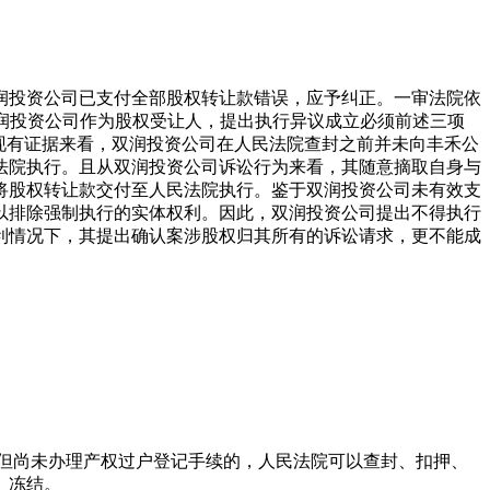
润投资公司已支付全部股权转让款错误，应予纠正。一审法院依
双润投资公司作为股权受让人，提出执行异议成立必须前述三项
现有证据来看，双润投资公司在人民法院查封之前并未向丰禾公
法院执行。且从双润投资公司诉讼行为来看，其随意摘取自身与
将股权转让款交付至人民法院执行。鉴于双润投资公司未有效支
以排除强制执行的实体权利。因此，双润投资公司提出不得执行
利情况下，其提出确认案涉股权归其所有的诉讼请求，更不能成
但尚未办理产权过户登记手续的，人民法院可以查封、扣押、
、冻结。