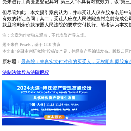
受未进行工商变更登记其对“第三人”不具有对抗效力，该“第
但尽管如此，本文援引案例认为，并非受让人仅在股东名册中
有效的转让合同；其二，受让人应在人民法院查封之前完成公
款且将剩余价款按照人民法院的要求交付执行。笔者认为本文
注：文章为作者独立观点，不代表资产界立场。
题图来自 Pexels，基于 CC0 协议
本文由“金融审判研究院”投稿资产界，并经资产界编辑发布。版权归原
原标题：
最高院：未真实支付对价的买受人，无权阻却原股东
法制
法律
股东
法院
股权