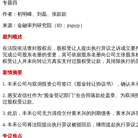
专题四
作者：初明峰、刘磊、张款款
来源：金融审判研究院（ID：jrspyjy）
裁判概述
在法院依法查封股权后，股权受让人提出执行异议之诉成立要
完成公司股东名册的变更，其可依据股东名册向公司主张股东
权受让人并未向转让方真实支付过股权受让款，其排除执行的
案情摘要
1. 丰禾公司与双润投资公司签订《股金转让协议书》，确认丰禾
2. 惠安农信社作为“股金登记部门”在合同落款处盖章、为
过股权受让款。
3. 此后，丰禾公司无力清偿欠付黄木兴的到期债务，黄木兴
4. 丰禾公司将法院提出执行异议被驳回后，继而提起执行异
争议焦点