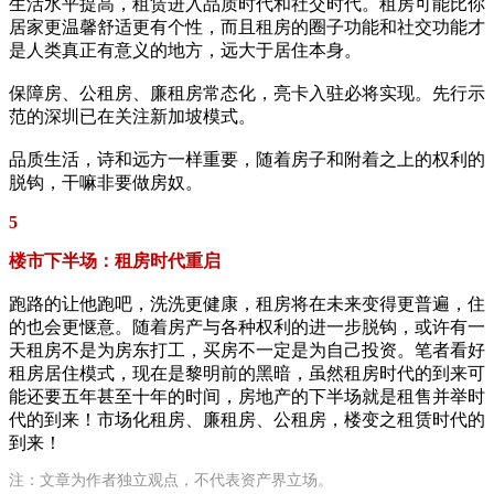
生活水平提高，租赁进入品质时代和社交时代。租房可能比你
居家更温馨舒适更有个性，而且租房的圈子功能和社交功能才
是人类真正有意义的地方，远大于居住本身。
保障房、公租房、廉租房常态化，亮卡入驻必将实现。先行示
范的深圳已在关注新加坡模式。
品质生活，诗和远方一样重要，随着房子和附着之上的权利的
脱钩，干嘛非要做房奴。
5
楼市下半场：租房时代重启
跑路的让他跑吧，洗洗更健康，租房将在未来变得更普遍，住
的也会更惬意。随着房产与各种权利的进一步脱钩，或许有一
天租房不是为房东打工，买房不一定是为自己投资。笔者看好
租房居住模式，现在是黎明前的黑暗，虽然租房时代的到来可
能还要五年甚至十年的时间，房地产的下半场就是租售并举时
代的到来！市场化租房、廉租房、公租房，楼变之租赁时代的
到来！
注：文章为作者独立观点，不代表资产界立场。