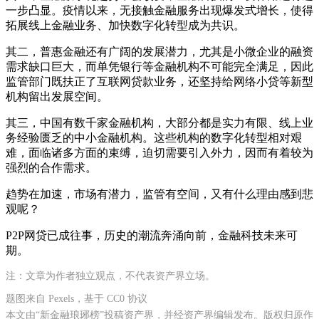
一步凸显。疫情以来，无接触金融服务出现爆发式增长，使得
拓展线上金融业务、加快数字化转型成为共识。
其二，普惠金融还有广阔的发展潜力，尤其是小微企业的融资
需求缺口巨大，而单凭银行等金融机构不可能完全满足，因此
监管部门既扶正了互联网贷款业务，还坚持给网络小贷等新型
机构留出发展空间。
其三，中国有数千家金融机构，大部分都是实力有限、线上业
务经验匮乏的中小金融机构。这些机构的数字化转型相对艰
难，面临诸多方面的束缚，迫切需要引入外力，因而有着较为
强烈的合作需求。
趋势在加速，市场有潜力，监管有空间，又有什么理由感到悲
观呢？
P2P网贷已成往事，历史的潮流奔涌向前，金融科技未来可
期。
注：文章为作者独立观点，不代表资产界立场。
题图来自 Pexels，基于 CC0 协议
本文由“新金融琅琊榜”投稿资产界，并经资产界编辑发布。版权归原作