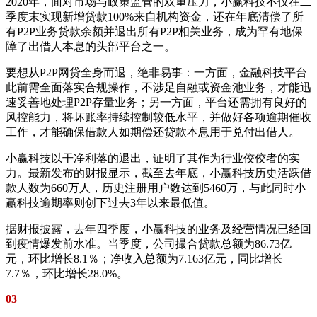
2020年，面对市场与政策监管的双重压力，小赢科技不仅在二
季度末实现新增贷款100%来自机构资金，还在年底清偿了所
有P2P业务贷款余额并退出所有P2P相关业务，成为罕有地保
障了出借人本息的头部平台之一。
要想从P2P网贷全身而退，绝非易事：一方面，金融科技平台
此前需全面落实合规操作，不涉足自融或资金池业务，才能迅
速妥善地处理P2P存量业务；另一方面，平台还需拥有良好的
风控能力，将坏账率持续控制较低水平，并做好各项逾期催收
工作，才能确保借款人如期偿还贷款本息用于兑付出借人。
小赢科技以干净利落的退出，证明了其作为行业佼佼者的实
力。最新发布的财报显示，截至去年底，小赢科技历史活跃借
款人数为660万人，历史注册用户数达到5460万，与此同时小
赢科技逾期率则创下过去3年以来最低值。
据财报披露，去年四季度，小赢科技的业务及经营情况已经回
到疫情爆发前水准。当季度，公司撮合贷款总额为86.73亿
元，环比增长8.1％；净收入总额为7.163亿元，同比增长
7.7％，环比增长28.0%。
03