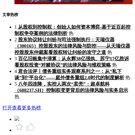
文章热榜
1
从股权到控制权：创始人如何资本博弈-基于近百起控
制权争夺案例的法律剖析
热
2
股东协议转让纠纷与司法强制执行：天瑞仪器
（300165）控股股东的法律风险与防控——从天瑞仪器
控股股东仲裁案看股权转让纠纷的攻守之道
热
3
百亿旧账集中清算：从永辉38亿强执、苏宁17亿胜诉
看股权投资“对赌协议”的法律风险与维权策略
热
4
君合法评丨债务重组实务观察系列之一：从“私下
谈”到“平台化”——庭外债务重组2.0时代的制度解析
热
5
八年四连降，实控人两次“卖壳”：超卓航科
（688237.SH）控制权变更背后的法律风险与实务启示
热
打开查看更多热榜