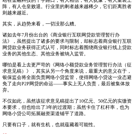
站在金融科技的十字路口，有人相信，有人犹豫，有人重装上
阵，有人仓皇败退。行业里的剩者越来越稀少，它们距离胜者
则越来越近。
其实，从趋势来看，一切没那么糟。
诸如去年7月份出台的《商业银行互联网贷款管理暂行办
法》，虽然提出了诸多的要求与限制，却标志着商业银行互联
网贷款业务获得正式认可，同时标志着围绕商业银行线上贷款
业务的其他生态、其他业务被纳入监管。
哪怕是看上去更严苛的《网络小额贷款业务管理暂行办法（征
求意见稿）》，其实从另一个角度来说，最重大的意义在于，
银保监会将全面负责网络小贷监管，使得网络小贷这一业态避
免了走向P2P网贷的命运——事实上无人负责，最后被集体放
弃。
不仅如此，虽然该征求意见稿提出了10亿元、50亿元的实缴资
本要求，但也给出了3年的过渡期；虽然卡住了杠杆率，也为
网络小贷公司拓展融资渠道铺平了道路。
只要有口子，就有生机，也就蕴藏着可能性。