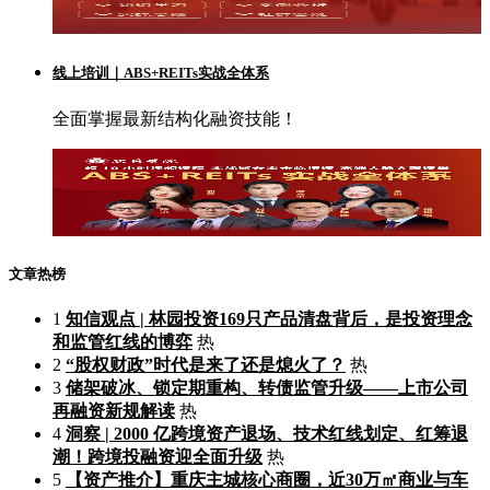
线上培训｜ABS+REITs实战全体系
全面掌握最新结构化融资技能！
文章热榜
1
知信观点 | 林园投资169只产品清盘背后，是投资理念
和监管红线的博弈
热
2
“股权财政”时代是来了还是熄火了？
热
3
储架破冰、锁定期重构、转债监管升级——上市公司
再融资新规解读
热
4
洞察 | 2000 亿跨境资产退场、技术红线划定、红筹退
潮！跨境投融资迎全面升级
热
5
【资产推介】重庆主城核心商圈，近30万㎡商业与车