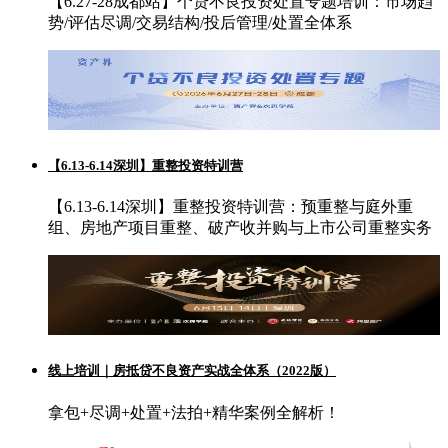
【6.27-28成都站】个贷不良投资处置专题培训：市场趋
势/评估尽调/交易结构/投后管理/处置全体系
【6.13-6.14深圳】重整投资特训营
【6.13-6.14深圳】重整投资特训营：预重整与庭外重
组、房地产项目重整、破产收并购与上市公司重整实务
线上培训｜房抵贷不良资产实战全体系（2022版）
拿包+尽调+处置+法拍+精华案例全解析！