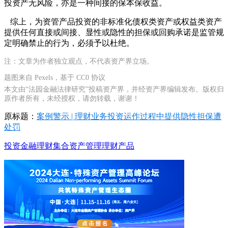
投资产无风险，亦是一种间接的保本保收益。
综上，为资管产品投资的非标准化债权类资产或权益类资产
提供任何直接或间接、显性或隐性的担保或回购承诺是监管规
定明确禁止的行为，必须予以杜绝。
注：文章为作者独立观点，不代表资产界立场。
题图来自 Pexels，基于 CC0 协议
本文由“法园金融法律研究”投稿资产界，并经资产界编辑发布。版权归
原作者所有，未经授权，请勿转载，谢谢！
原标题：
案例警示 | 理财业务投资运作过程中提供隐性担保遭
处罚
投资
金融
理财
集合资产管理
理财产品