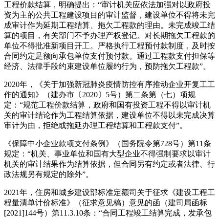
工程价款结算，明确提出：“审计机关应依法加强对以政府投
资为主的公共工程建设项目的审计监督，建设单位不得将未完
成审计作为延期工程结算、拖欠工程款的理由。未完成竣工结
算的项目，有关部门不予办理产权登记。对长期拖欠工程款的
单位不得批准新项目开工。严格执行工程预付款制度，及时按
合同约定足额向承包单位支付预付款。通过工程款支付担保等
经济、法律手段约束建设单位履约行为，预防拖欠工程款”。
2020年，《关于加强新冠肺炎疫情防控有序推动企业开复工工
作的通知》（建办市〔2020〕5号）第二条第（七）项规
定：“规范工程价款结算，政府和国有投资工程不得以审计机
关的审计结论作为工程结算依据，建设单位不得以未完成决算
审计为由，拒绝或拖延办理工程结算和工程款支付”。
《保障中小企业款项支付条例》（国务院令第728号）第11条
规定：“机关、事业单位和国有大型企业不得强制要求以审计
机关的审计结果作为结算依据，但合同另有约定或者法律、行
政法规另有规定的除外”。
2021年，住房和城乡建设部标准定额司关于征求《建设工程工
程量清单计价标准》（征求意见稿）意见的函（建司局函标
[2021]144号）第11.3.10条：“合同工程竣工结算完成，发承包