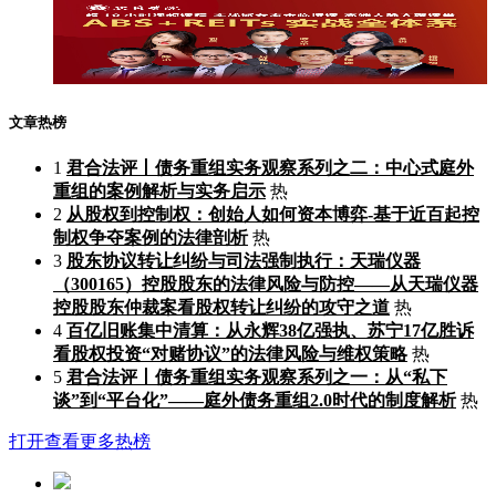
文章热榜
1
君合法评丨债务重组实务观察系列之二：中心式庭外
重组的案例解析与实务启示
热
2
从股权到控制权：创始人如何资本博弈-基于近百起控
制权争夺案例的法律剖析
热
3
股东协议转让纠纷与司法强制执行：天瑞仪器
（300165）控股股东的法律风险与防控——从天瑞仪器
控股股东仲裁案看股权转让纠纷的攻守之道
热
4
百亿旧账集中清算：从永辉38亿强执、苏宁17亿胜诉
看股权投资“对赌协议”的法律风险与维权策略
热
5
君合法评丨债务重组实务观察系列之一：从“私下
谈”到“平台化”——庭外债务重组2.0时代的制度解析
热
打开查看更多热榜