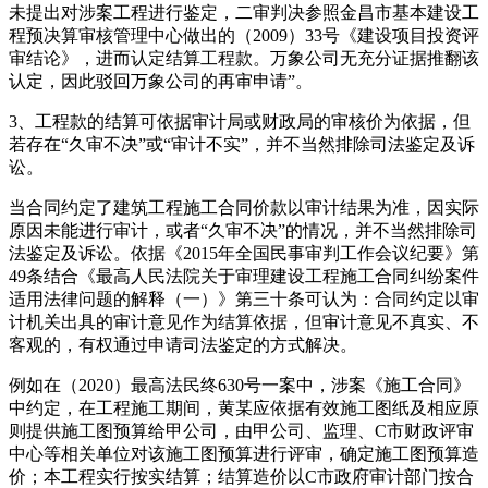
未提出对涉案工程进行鉴定，二审判决参照金昌市基本建设工
程预决算审核管理中心做出的（2009）33号《建设项目投资评
审结论》，进而认定结算工程款。万象公司无充分证据推翻该
认定，因此驳回万象公司的再审申请”。
3、工程款的结算可依据审计局或财政局的审核价为依据，但
若存在“久审不决”或“审计不实”，并不当然排除司法鉴定及诉
讼。
当合同约定了建筑工程施工合同价款以审计结果为准，因实际
原因未能进行审计，或者“久审不决”的情况，并不当然排除司
法鉴定及诉讼。依据《2015年全国民事审判工作会议纪要》第
49条结合《最高人民法院关于审理建设工程施工合同纠纷案件
适用法律问题的解释（一）》第三十条可认为：合同约定以审
计机关出具的审计意见作为结算依据，但审计意见不真实、不
客观的，有权通过申请司法鉴定的方式解决。
例如在（2020）最高法民终630号一案中，涉案《施工合同》
中约定，在工程施工期间，黄某应依据有效施工图纸及相应原
则提供施工图预算给甲公司，由甲公司、监理、C市财政评审
中心等相关单位对该施工图预算进行评审，确定施工图预算造
价；本工程实行按实结算；结算造价以C市政府审计部门按合