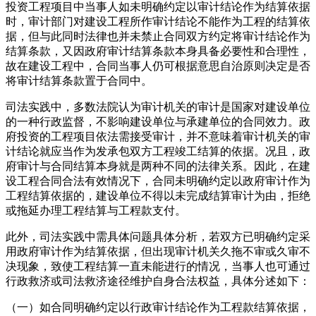
投资工程项目中当事人如未明确约定以审计结论作为结算依据
时，审计部门对建设工程所作审计结论不能作为工程的结算依
据，但与此同时法律也并未禁止合同双方约定将审计结论作为
结算条款，又因政府审计结算条款本身具备必要性和合理性，
故在建设工程中，合同当事人仍可根据意思自治原则决定是否
将审计结算条款置于合同中。
司法实践中，多数法院认为审计机关的审计是国家对建设单位
的一种行政监督，不影响建设单位与承建单位的合同效力。政
府投资的工程项目依法需接受审计，并不意味着审计机关的审
计结论就应当作为发承包双方工程竣工结算的依据。况且，政
府审计与合同结算本身就是两种不同的法律关系。因此，在建
设工程合同合法有效情况下，合同未明确约定以政府审计作为
工程结算依据的，建设单位不得以未完成结算审计为由，拒绝
或拖延办理工程结算与工程款支付。
此外，司法实践中需具体问题具体分析，若双方已明确约定采
用政府审计作为结算依据，但出现审计机关久拖不审或久审不
决现象，致使工程结算一直未能进行的情况，当事人也可通过
行政救济或司法救济途径维护自身合法权益，具体分述如下：
（一）如合同明确约定以行政审计结论作为工程款结算依据，