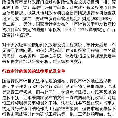
政投资评审是财政部门通过对财政性资金投资项目预（概）算
和竣工决（结）算进行评价与审查，对财政性资金投资项目资
金使用情况，以及其他财政专项资金使用情况进行专项核查及
追踪问效（源自《财政投资评审管理规定》财建[2009]648号
第二条）。另外，国家审计署发布的《审计署关于印发政府投
资项目审计规定的通知》审投发〔2010〕173号详细规定了“行
政审计”的流程。
对于大家经常能接触到的政府投资工程来说，审计无疑是一个
无法回避的问题。如何处理好审计在政府投资工程项目中的适
用问题，在实务界一直存在争议。笔者现根据法律规定及近年
来多份文件加以研究分析，供大家参考交流。
行政审计的相关的法律规范及文件
随着行政审计相关法律法规的颁布，行政审计的地位逐渐提
高，本身作为行政行为的行政审计逐渐干预到民事领域，尤其
是建设工程领域。而与此同时，为避免行政权力对民事领域的
过多干预，近年来国家发布的文件一直试图剥离行政审计对建
设工程领域等民事领域的干涉。法律法规并不禁止双方当事人
约定以行政审计结论作为工程款结算依据，但要求建设单位不
得将未完成审计作为延期工程结算、拖欠工程款的理由。如：