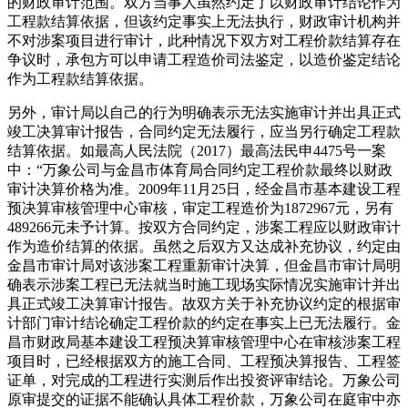
的财政审计范围。双方当事人虽然约定了以财政审计结论作为
工程款结算依据，但该约定事实上无法执行，财政审计机构并
不对涉案项目进行审计，此种情况下双方对工程价款结算存在
争议时，承包方可以申请工程造价司法鉴定，以造价鉴定结论
作为工程款结算依据。
另外，审计局以自己的行为明确表示无法实施审计并出具正式
竣工决算审计报告，合同约定无法履行，应当另行确定工程款
结算依据。如最高人民法院（2017）最高法民申4475号一案
中：“万象公司与金昌市体育局合同约定工程价款最终以财政
审计决算价格为准。2009年11月25日，经金昌市基本建设工程
预决算审核管理中心审核，审定工程造价为1872967元，另有
489266元未予计算。按双方合同约定，涉案工程应以财政审计
作为造价结算的依据。虽然之后双方又达成补充协议，约定由
金昌市审计局对该涉案工程重新审计决算，但金昌市审计局明
确表示涉案工程已无法就当时施工现场实际情况实施审计并出
具正式竣工决算审计报告。故双方关于补充协议约定的根据审
计部门审计结论确定工程价款的约定在事实上已无法履行。金
昌市财政局基本建设工程预决算审核管理中心在审核涉案工程
项目时，已经根据双方的施工合同、工程预决算报告、工程签
证单，对完成的工程进行实测后作出投资评审结论。万象公司
原审提交的证据不能确认具体工程价款，万象公司在庭审中亦