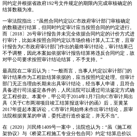
同约定并根据省政府192号文件规定的期限内完成审核确定的
结算数额为准。
一审法院指出：“虽然合同约定以C市政府审计部门审核确定
的数额进行结算，但同时约定审计应当按照合同的约定进行。
而〔2018〕26号审计报告并未完全依据合同约定的计价方式进
行审计，比如未按照合同约定以市场价格计算人工工资，且审
计报告为C市政府审计部门作出的最终审计结论，审计结果已
不予调整，因此本案如依据审计报告结算将违反合同约定，故
对甲公司要求按照审计结论结算，不予支持。”
最高院在二审后认为：“一般而言，当事人约定以审计部门的
审计结果作为工程款结算依据的，应当按照约定处理。但审计
部门无正当理由长期未出具审计结论，经当事人申请，且符合
具备进行司法鉴定条件的，人民法院可以通过司法鉴定方式确
定工程价款。本案中，甲公司于2014年1月7日向C市审计局出
具《关于C市两湖项目竣工结算报送审计的函》后，至黄某
2017年提起本案诉讼，C市审计局始终未作出审计结论，原审
法院根据黄某的申请，委托进行造价鉴定，并无不当”。
在（2020）川民终1409号一案中，法院也认为：“虽《施工框
架协议》与《桥梁工程施工专业分包合同》约定‘结算总价以