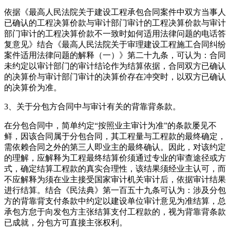
依据《最高人民法院关于建设工程承包合同案件中双方当事人
已确认的工程决算价款与审计部门审计的工程决算价款与审计
部门审计的工程决算价款不一致时如何适用法律问题的电话答
复意见》结合《最高人民法院关于审理建设工程施工合同纠纷
案件适用法律问题的解释（一）》第二十九条，可认为：合同
未约定以审计部门的审计结论作为结算依据，合同双方已确认
的决算价与审计部门审计的决算价存在冲突时，以双方已确认
的决算价为准。
3、关于分包方合同中与审计有关的背靠背条款。
在分包合同中，简单约定“按照业主审计为准”的条款屡见不
鲜，因该合同属于分包合同，其工程量与工程款的最终确定，
需依赖合同之外的第三人即业主的最终确认。因此，对该约定
的理解，应解释为工程最终结算价须通过专业的审查途径或方
式，确定结算工程款的真实合理性，该结果须经业主认可，而
不应解释为须在业主接受国家审计机关审计后，依据审计结果
进行结算。结合《民法典》第一百五十九条可认为：涉及分包
方的背靠背支付条款中约定以建设单位审计意见为准结算，总
承包方怠于向发包方主张结算支付工程款的，视为背靠背条款
已成就，分包方可直接主张权利。