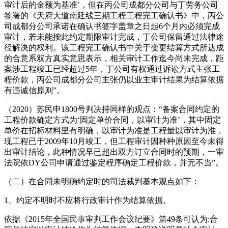
审计后的金额为基准’，但在丙公司成都分公司与丁劳务公司
签署的《天府大道南延线三期工程工程完工确认书》中，丙公
司成都分公司承诺在确认书签字盖章之日起6个月内必须完成
审计，若未能按此约定期限审计完成，丁公司保留通过法律途
径解决的权利。该工程完工确认书中关于变更结算方式所达成
的合意系双方真实意思表示，相关审计工作迄今尚未完成，距
案涉工程竣工已经超过5年，丁公司有权通过诉讼方式主张工
程价款，丙公司成都分公司主张仍以业主审计结果为结算依据
有违诚信原则”。
（2020）苏民申1800号判决持同样的观点：“备案合同约定的
工程价款确定方式为‘固定单价合同，以审计为准’，其中固定
单价在招标材料里有明确，以审计为准是工程量以审计为准，
现工程已于2009年10月竣工，但工程审计因种种原因至今未得
出审计结论，此种情况早已超出双方订立合同时的预期，一审
法院依DY公司申请通过鉴定程序确定工程价款，并无不当”。
（二）在合同未明确约定时的司法裁判基本观点如下：
1、约定不明时不应将行政审计作为结算依据。
依据《2015年全国民事审判工作会议纪要》第49条可认为:合