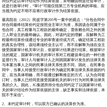
同仅约定以审计结论作为结算依据，未明确说明是社会审计，
还是行政审计时，“审计”可能仅指第三方专业机构的审核。应
当视为约定不明不应将行政审计作为结算依据。
最高院在（2012）民提字第205号一案中的观点：“分包合同中
对合同最终结算价约定按照业主审计为准，系因该合同属于分
包合同，其工程量与工程款的最终确定，需依赖合同之外的第
三人即业主的最终确认。因此，对该约定的理解，应解释为工
程最终结算价须通过专业的审查途径或方式，确定结算工程款
的真实合理性，该结果须经业主认可，而不应解释为须在业主
接受国家审计机关审计后，依据审计结果进行结算。根据审计
法的规定，国家审计机关的审计系对工程建设单位的一种行政
监督行为，审计人与被审计人之间因国家审计发生的法律关系
与本案当事人之间的民事法律关系性质不同。因此，在民事合
同中，当事人对接受行政审计作为确定民事法律关系依据的约
定，应当具体明确，而不能通过解释推定的方式，认为合同签
订时，当事人已经同意接受国家机关的审计行为对民事法律关
系的介入。因此，JG集团所持分包合同约定了以国家审计机
关的审计结论作为结算依据的主张，缺乏事实和法律依据，本
院不予采信”。
2、未约定审计时，可以双方已确认的决算价为准。