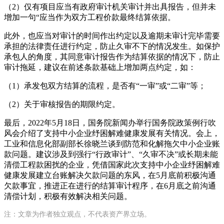
（2）仅有项目应当有政府审计机关审计并出具报告，但并未
增加一句“应当作为双方工程价款最终结算依据。
此外，也应当对审计的时间作出约定以及逾期未审计完毕需要
承担的法律责任进行约定，防止久审不下的情况发生。如保护
承包人的角度，其同意审计报告作为结算依据的情况下，防止
审计拖延，建议在前述条款基础上增加两点约定，如：
（1）承发包双方结算的流程，是否有“一审”或“二审”等；
（2）关于审核报告的期限约定。
最后，2022年5月18日，国务院新闻办举行国务院政策例行吹
风会介绍了支持中小企业纾困解难健康发展有关情况。会上，
工业和信息化部副部长徐晓兰谈到防范和化解拖欠中小企业账
款问题。建议涉及到强行“行政审计”、“久审不决”或长期未能
清偿工程款困扰的企业，凭借国家此次支持中小企业纾困解难
健康发展建立台账解决欠款问题的东风，在5月底前积极沟通
欠款事宜，推进正在进行的结算审计程序，在6月底之前沟通
清偿计划，积极有效解决相关问题。
注：文章为作者独立观点，不代表资产界立场。