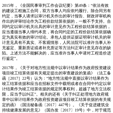
2015年，《全国民事审判工作会议纪要》第49条：“依法有效
的建设工程施工合同，双方当事人均应依约履行。除合同另有
约定，当事人请求以审计机关作出的审计报告、财政评审机构
作出的评审结论作为工程价款结算依据的，一般不予支持。合
同约定以审计机关出具的审计意见作为工程价款结算依据的，
应当遵循当事人缔约本意，将合同约定的工程价款结算依据确
定为真实有效的审计结论。承包人提供证据证明审计机关的审
计意见具有不真实、不客观情形，人民法院可以准许当事人补
充鉴定、重新质证或者补充质证等方法纠正审计意见存在的缺
陷。上述方法不能解决的，应当准许当事人申请对工程造价进
行鉴定”。
2017年，《关于对地方性法规中以审计结果作为政府投资建设
项目竣工结算依据有关规定提出的审查建设的复函》（法工备
函［2017］22号）认为：“地方性法规中直接以审计结果作为
竣工结算依据和应当在招标文件中载明或者在合同中约定以审
计结果作为竣工结算依据的规定民事权利，超越了地方立法权
限，应当予以纠正”。相关的还有《关于纠正处理地方政府规
章中以审计结果作为政府投资建设项目竣工结算依据的有关规
定的函》（国法秘备函〔2017〕447号）。《关于促进建筑业
持续健康发展的意见》（国办发〔2017〕19号）中，对于规范