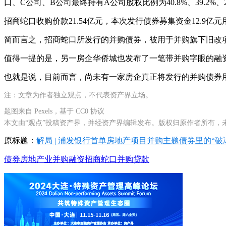
口、C公司、B公司最终持有A公司股权比例为40.8%、39.2
招商蛇口收购价款21.54亿元，本次发行债券募集资金12.9
简而言之，招商蛇口所发行的并购债券，被用于并购旗下旧改
值得一提的是，另一房企华侨城也发布了一笔带并购字眼的融
也就是说，目前而言，尚未有一家房企真正将发行的并购债券用
注：文章为作者独立观点，不代表资产界立场。
题图来自 Pexels，基于 CC0 协议
本文由“观点”投稿资产界，并经资产界编辑发布。版权归原作者所有，
原标题：
解局 | 浦发银行首单房地产项目并购主题债券里的“破
债券
房地产业
并购融资
招商蛇口
并购贷款