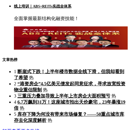
线上培训｜ABS+REITs实战全体系
全面掌握最新结构化融资技能！
文章热榜
1
断崖式下跌！上半年楼市数据全线下滑，但我却看到
了希望
热
2
“港资房企”4.5亿美元债发起同意征求，寻求放宽投资
物业重估限制
热
3
三重压力叠加导致上半年上市房企大面积预亏
热
4
6.7万飙到31万！这座城市拍出天价豪宅，23年暴涨19
倍
热
5
库存下降为何没有带来市场修复？——50重点城市库
存去化深度解析
热