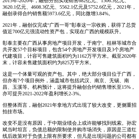
2015年-2020年，融创分别实现销售682亿元、1506.3亿元、
3620.1亿元、4608.3亿元、5562.1亿元及5752.6亿元，2021年，
融创录得合约销售额5973.6亿元，同比微增3.84%。
2021年，融创仅完成“广西一哥”彰泰这一宗收购，获得了总货
值近700亿元强流动性资产包，实现在广西的规模跃升。
彰泰主要在广西从事房地产项目开发，于南宁、桂林等城市合
共开发57个目标项目，包含54个房地产开发项目及3个房地产
代建项目，计容可售建筑面积约为1162万平方米。截至2020年
末，计容未售建筑面积约为825万平方米。
这是一个体量可观的资产包。其中，绝大部分项目位于广西，
但亦有7个项目例外，涵盖城市包括武汉、南京、无锡、南
昌、玉溪等。机构预计，这将提升融创合约销售增长至15%，
亦可提升2021-2022年盈利增长2-3%。
但整体而言，融创2021年拿地方式出现了较大改变，更侧重招
拍挂市场。
改变不是没有原因，于中期业绩会上或许能够找到线索。孙宏
斌当时坦言，负债总额的限制使并购市场消失，原因是三道红
线后政策对于负债上限有所要求，但凡是出现问题的公司都有