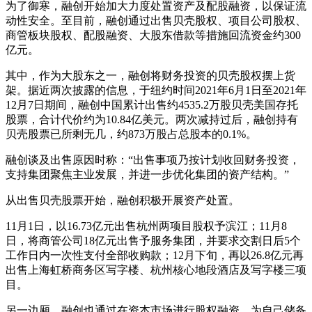
为了御寒，融创开始加大力度处置资产及配股融资，以保证流
动性安全。至目前，融创通过出售贝壳股权、项目公司股权、
商管板块股权、配股融资、大股东借款等措施回流资金约300
亿元。
其中，作为大股东之一，融创将财务投资的贝壳股权摆上货
架。据近两次披露的信息，于纽约时间2021年6月1日至2021年
12月7日期间，融创中国累计出售约4535.2万股贝壳美国存托
股票，合计代价约为10.84亿美元。两次减持过后，融创持有
贝壳股票已所剩无几，约873万股占总股本的0.1%。
融创谈及出售原因时称：“出售事项乃按计划收回财务投资，
支持集团聚焦主业发展，并进一步优化集团的资产结构。”
从出售贝壳股票开始，融创积极开展资产处置。
11月1日，以16.73亿元出售杭州两项目股权予滨江；11月8
日，将商管公司18亿元出售予服务集团，并要求交割日后5个
工作日内一次性支付全部收购款；12月下旬，再以26.8亿元再
出售上海虹桥商务区写字楼、杭州核心地段酒店及写字楼三项
目。
另一边厢，融创也通过在资本市场进行股权融资，为自己储备