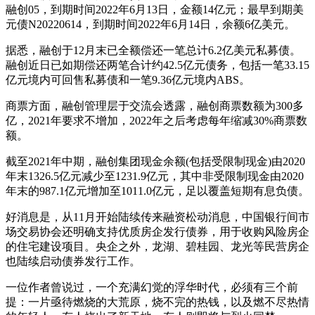
融创05，到期时间2022年6月13日，金额14亿元；最早到期美
元债N20220614，到期时间2022年6月14日，余额6亿美元。
据悉，融创于12月末已全额偿还一笔总计6.2亿美元私募债。
融创近日已如期偿还两笔合计约42.5亿元债务，包括一笔33.15
亿元境内可回售私募债和一笔9.36亿元境内ABS。
商票方面，融创管理层于交流会透露，融创商票数额为300多
亿，2021年要求不增加，2022年之后考虑每年缩减30%商票数
额。
截至2021年中期，融创集团现金余额(包括受限制现金)由2020
年末1326.5亿元减少至1231.9亿元，其中非受限制现金由2020
年末的987.1亿元增加至1011.0亿元，足以覆盖短期有息负债。
好消息是，从11月开始陆续传来融资松动消息，中国银行间市
场交易协会还明确支持优质房企发行债券，用于收购风险房企
的住宅建设项目。央企之外，龙湖、碧桂园、龙光等民营房企
也陆续启动债券发行工作。
一位作者曾说过，一个充满幻觉的浮华时代，必须有三个前
提：一片亟待燃烧的大荒原，烧不完的热钱，以及燃不尽热情