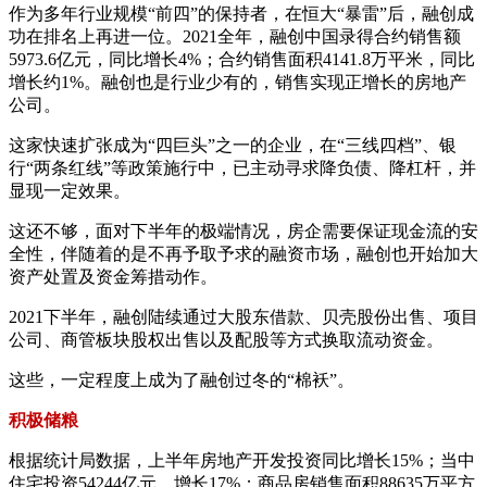
作为多年行业规模“前四”的保持者，在恒大“暴雷”后，融创成
功在排名上再进一位。2021全年，融创中国录得合约销售额
5973.6亿元，同比增长4%；合约销售面积4141.8万平米，同比
增长约1%。融创也是行业少有的，销售实现正增长的房地产
公司。
这家快速扩张成为“四巨头”之一的企业，在“三线四档”、银
行“两条红线”等政策施行中，已主动寻求降负债、降杠杆，并
显现一定效果。
这还不够，面对下半年的极端情况，房企需要保证现金流的安
全性，伴随着的是不再予取予求的融资市场，融创也开始加大
资产处置及资金筹措动作。
2021下半年，融创陆续通过大股东借款、贝壳股份出售、项目
公司、商管板块股权出售以及配股等方式换取流动资金。
这些，一定程度上成为了融创过冬的“棉袄”。
积极储粮
根据统计局数据，上半年房地产开发投资同比增长15%；当中
住宅投资54244亿元，增长17%；商品房销售面积88635万平方