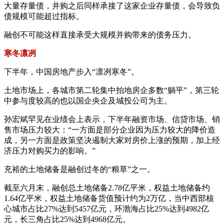
大量存量债，并购之后同样承接了这家企业存量债，会导致负
债规模可能超过指标。
融创不可能这样直接承受大规模并购带来的债务压力。
寒冬凛冽
下半年，中国房地产步入“凛冽寒冬”。
土地市场上，各城市第二轮集中拍地房企多数“躺平”，第三轮
中参与度较高的也以国企央企及城投公司为主。
孙宏斌罕见在业绩会上表示，下半年融资市场、信贷市场、销
售市场压力较大：“一方面是部分企业因为压力较大的降价造
成，另一方面是政策坚决遏制大家对房价上涨的预期，加上经
济压力对购买力的影响。”
充裕的土地储备是融创过冬的“粮草”之一。
截至六月末，融创总土地储备2.78亿平米，权益土地储备约
1.64亿平米，权益土地储备货值预计约为2万亿，当中西部核
心城市占比27%达到5457亿元，环渤海占比25%达到4982亿
元，长三角占比25%达到4968亿元。