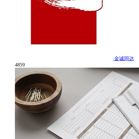
金诚同达
4859