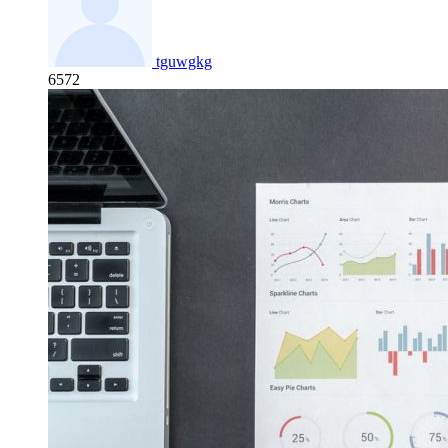
tguwgkg
6572