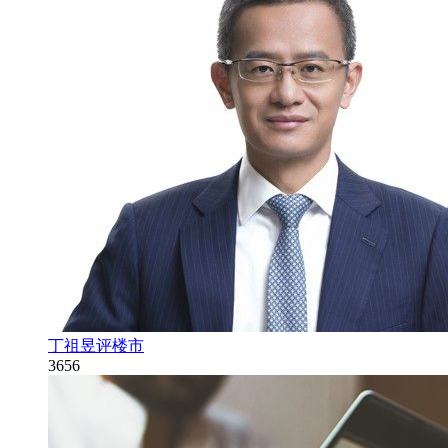
丁祖昱评楼市
3656