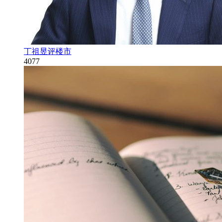
丁祖昱评楼市
4077