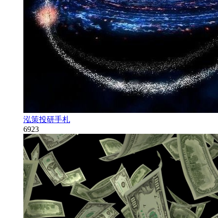
泓策投研手札
6923