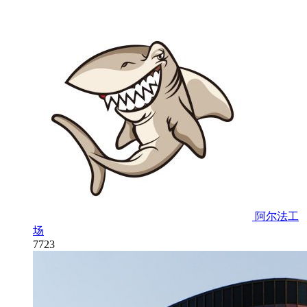
阿尔法工
场
7723