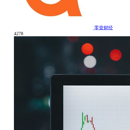
零壹财经
4278