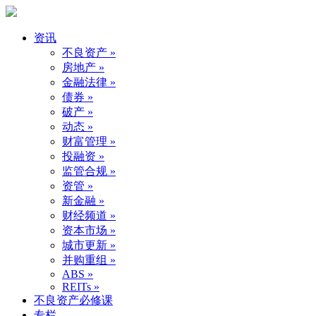
资讯
不良资产 »
房地产 »
金融法律 »
债券 »
破产 »
动态 »
财富管理 »
投融资 »
监管合规 »
资管 »
新金融 »
财经频道 »
资本市场 »
城市更新 »
并购重组 »
ABS »
REITs »
不良资产必修课
专栏