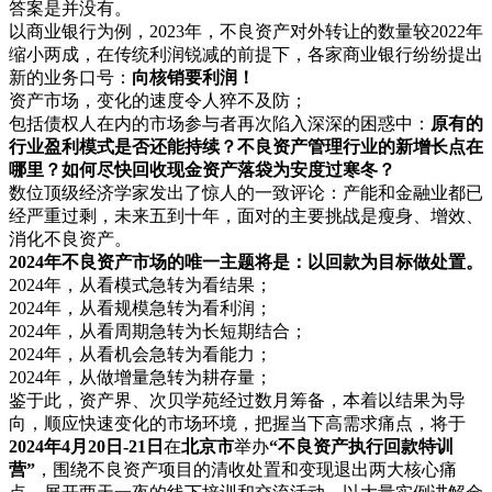
答案是并没有。
以商业银行为例，2023年，不良资产对外转让的数量较2022年
缩小两成，在传统利润锐减的前提下，各家商业银行纷纷提出
新的业务口号：
向核销要利润！
资产市场，变化的速度令人猝不及防；
包括债权人在内的市场参与者再次陷入深深的困惑中：
原有的
行业盈利模式是否还能持续？不良资产管理行业的新增长点在
哪里？如何尽快回收现金资产落袋为安度过寒冬？
数位顶级经济学家发出了惊人的一致评论：产能和金融业都已
经严重过剩，未来五到十年，面对的主要挑战是瘦身、增效、
消化不良资产。
2024年不良资产市场的唯一主题将是：以回款为目标做处置。
2024年，从看模式急转为看结果；
2024年，从看规模急转为看利润；
2024年，从看周期急转为长短期结合；
2024年，从看机会急转为看能力；
2024年，从做增量急转为耕存量；
鉴于此，资产界、次贝学苑经过数月筹备，本着以结果为导
向，顺应快速变化的市场环境，把握当下高需求痛点，将于
2024年4月20日-21日
在
北京市
举办
“不良资产执行回款特训
营”
，围绕不良资产项目的清收处置和变现退出两大核心痛