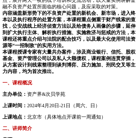
点，展开两天一夜的线下培训和交流活动，以大量实例讲解金
融不良资产处置所面临的核心问题，及应采取的对策。
内容涵盖新形势下的不良资产处置的新机会、新市场，进入终
本以及执行程序的处置方案，本课程重点侧重于财产线索的查
找，公安战线上经济侦查方法以及给债务人画像的步骤，延伸
到扩大执行主体、解析执行措施、实施救济与惩戒的方法，本
课程还将重点介绍与法院的配合技巧，以及最大化使用司法资
源等“一招制敌”的实用方法。
本课程授课专家有大量共办案件，涉及商业银行、信托、股权
基金、资产管理公司以及私人大额债权，课程案例连贯穿插，
从方案设计到线索整理到谈判博弈、压力施加、刑民交叉等主
力内容，均为首次推出
。
一、课程概况
主办单位：
资产界&次贝学苑
上课时间：
2024年4月20日-21日（周六、日）
上课地点：
北京市（具体地点开课前一周通知）
二、讲师简介