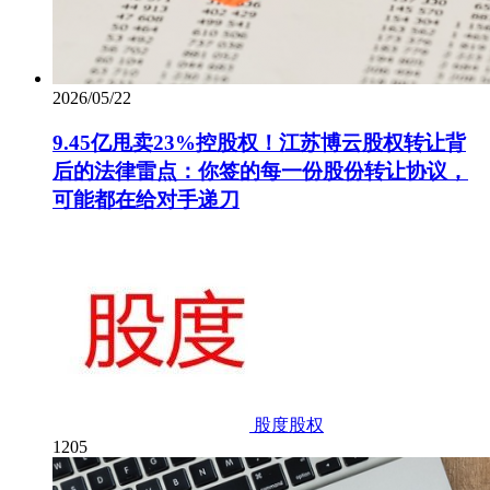
2026/05/22
9.45亿甩卖23%控股权！江苏博云股权转让背
后的法律雷点：你签的每一份股份转让协议，
可能都在给对手递刀
股度股权
1205