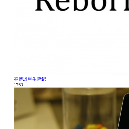
睿博恩重生笔记
1763