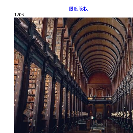
股度股权
1206