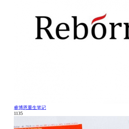
睿博恩重生笔记
1135