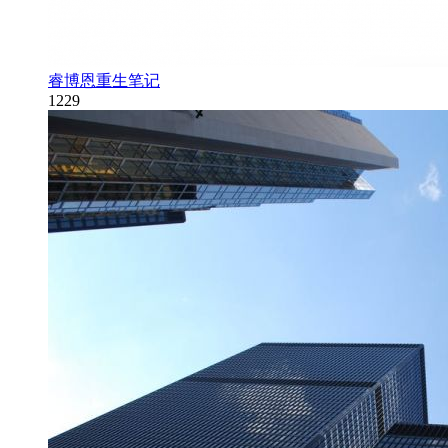
睿博恩重生笔记
1229