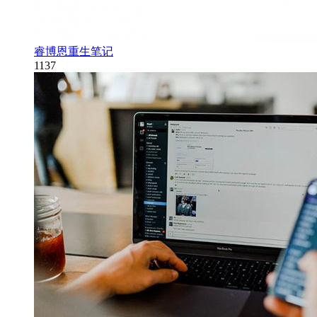
睿博恩重生笔记
1137