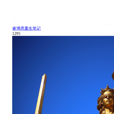
睿博恩重生笔记
1295