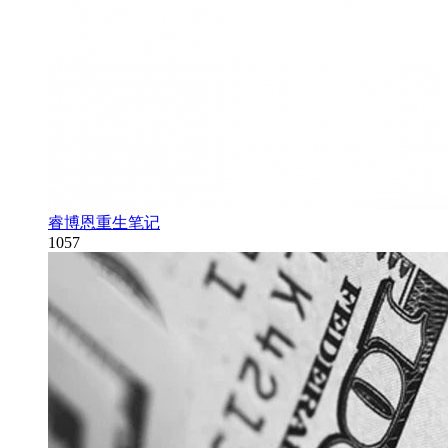
睿博恩重生笔记
1057