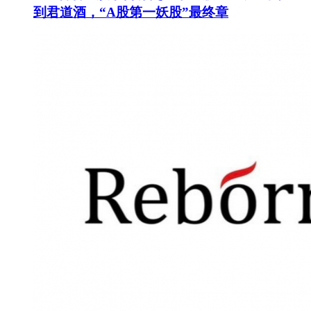
到君道酒，“A股第一妖股”最终章