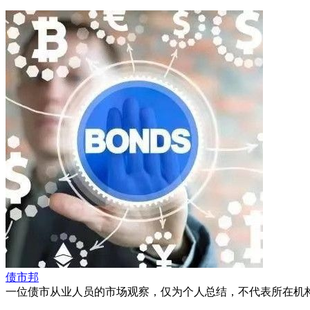
债市邦
一位债市从业人员的市场观察，仅为个人总结，不代表所在机构任何意