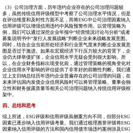
（3）公司治理方面，历年违约企业存在的公司治理问题较
多，虽然传统信用评级模型中考察了公司治理水平情况，但是
在评估维度和及时性方面不足，而将ESG中公司治理因素纳入
信用评级可以增强信用违约中风险预警作用。以管理策略为
例，我们可以通过深挖企业年报中“经营情况讨论与分析”或者
募集说明书中“发行人发展战略”判断企业未来战略发展意图。
同时，结合企业当前所处经济和行业景气度来判断企业发展意
图是否过于激进。如果在宏观经济下行压力较大的背景下，企
业仍大肆举债扩张，企业信用水平无疑会受到很大影响。所
以，在企业财务指标出现变化前，通过管理策略的视角变化对
企业信用水平影响的评估提供了非常好的前瞻性判断。我们通
过上文归纳总结历年违约企业普遍存在的公司治理的问题，在
未来评估国内发债企业信用风险时可以将管理策略、董事会独
立性和财务披露质量等相关公司治理问题纳入传统信用评级框
架中。
四、总结和思考
综上所述，ESG评级和信用评级虽侧重方向不同，但部分ESG
因素已逐步纳入信用评级考量。我们通过梳理惠誉评级将ESG
因素纳入信用评级的方法和国内信用债市场违约案例涉及ESG