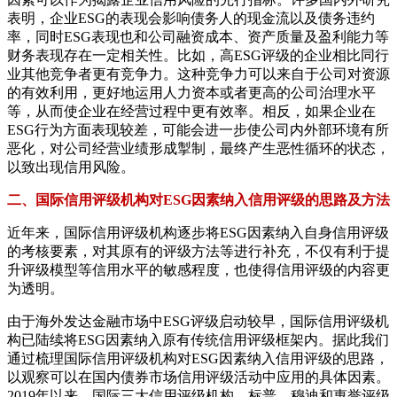
表明，企业ESG的表现会影响债务人的现金流以及债务违约
率，同时ESG表现也和公司融资成本、资产质量及盈利能力等
财务表现存在一定相关性。比如，高ESG评级的企业相比同行
业其他竞争者更有竞争力。这种竞争力可以来自于公司对资源
的有效利用，更好地运用人力资本或者更高的公司治理水平
等，从而使企业在经营过程中更有效率。相反，如果企业在
ESG行为方面表现较差，可能会进一步使公司内外部环境有所
恶化，对公司经营业绩形成掣制，最终产生恶性循环的状态，
以致出现信用风险。
二、国际信用评级机构对ESG因素纳入信用评级的思路及方法
近年来，国际信用评级机构逐步将ESG因素纳入自身信用评级
的考核要素，对其原有的评级方法等进行补充，不仅有利于提
升评级模型等信用水平的敏感程度，也使得信用评级的内容更
为透明。
由于海外发达金融市场中ESG评级启动较早，国际信用评级机
构已陆续将ESG因素纳入原有传统信用评级框架内。据此我们
通过梳理国际信用评级机构对ESG因素纳入信用评级的思路，
以观察可以在国内债券市场信用评级活动中应用的具体因素。
2019年以来，国际三大信用评级机构，标普、穆迪和惠誉评级