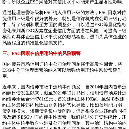
断，所以企业ESG风险对其信用水平可能未产生显著性影响。
通过梳理惠誉评级将ESG纳入信用评级的方法，ESG因素对传
统信用评级是个很好的补充，特别是信评机构在公司评级行动
中，除了级别和展望方面的调整外，可以通过ESG等量化指标
变化来判断ESG因素在企业信用方面的潜在风险，可提高评级
模型对具体企业信用水平变化的敏感程度，进而为具体企业的
风险程度的精准量化提供支持。
三、ESG因素在信用违约中的风险预警
国内债券市场信用违约中公司治理问题属于高发性因素，将
ESG中公司治理因素的纳入可以增强信用违约中风险预警作
用。
近年来，国内债券市场中违约事件频发，自2014年国内首单违
约超日债发生以来，截至2021年12月15日，信用债市场累计违
约债券余额合计4781亿元，首次违约主体199家。虽然多数违
约主体最终违约原因由财务指标恶化导致，比如盈利能力弱、
债务规模大、短期债务集中等问题，但是很多企业违约前同样
涉及诸多ESG方面的伴生性因素。我们通过公开资料统计，违
约主体中约半数企业涉及公司治理问题，其中治理结构中的内