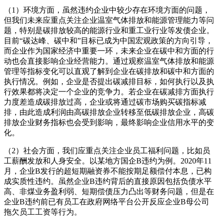
（1）环境方面，虽然违约企业中较少存在环境方面的问题，
但我们未来应重点关注企业温室气体排放和能源管理能力等问
题，特别是碳排放较高的能源行业和重工业行业等发债企业。
目前“碳达峰、碳中和”目标已成为中国宏观政策的方向引导，
而企业作为国家经济中重要一环，未来企业在碳中和方面的行
动也会直接影响企业经营能力。通过观察温室气体排放和能源
管理等指标变化可以直观了解到企业在碳排放和碳中和方面的
执行情况。例如，企业是否提出碳减排目标，如何执行以及执
行效果都将决定一个企业的竞争力。若企业在碳减排方面执行
力度差造成碳排放过高，企业或将通过碳市场购买碳指标减
排，由此造成利润由高碳排放企业转移至低碳排放企业，高碳
排放企业财务指标也会受到影响，最终影响企业信用水平的变
化。
（2）社会方面，我们应重点关注企业员工福利问题，比如员
工薪酬发放和人身安全。以某地方国企B违约为例。2020年11
月，企业B发行的超短期融资券不能按期足额偿付本息，已构
成实质性违约。虽然企业B违约背后的直接原因包括负债水平
高、非煤业务盈利弱、短期偿债压力凸出等财务问题，但是在
企业B违约前已有员工在政府网络平台公开反应企业B母公司
拖欠员工工资等行为。