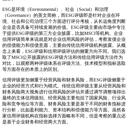
ESG是环境（Environmental）、社会（Social）和治理
（Governance）的英文简称，而ESG评级即是针对企业在环
境、社会和公司治理三个方面进行评分考核，从长远角度判断
企业是否具备可持续发展的价值。ESG评级主要由市场中专注
于提供ESG评级的第三方企业披露，比如MSCI等机构。企业
信用评级简单来说就是对企业信用风险的评估，考察发债企业
的偿债能力和偿债意愿，主要由传统信用评级机构披露。从概
念上来看，ESG评级和信用评级评估的侧重方向不同。我们选
取了MSCI公开披露的ESG评级方法和传统信用评级方法作为
对比，以观察两种评级体系在评级方法、技术模型和指标选取
等方面存在的本质上的区别。
信用评级更加侧重于经营风险和财务风险，而ESG评级侧重于
企业的经营方式和行为模式。传统信用评级主要从经营风险和
财务风险两大视角进行信用风险的评估并通过调节调整项得出
最终的主体信用级别。经营风险主要包括了国家风险、行业风
险和竞争地位等方面。财务风险主要是基于不同的财务指标进
行分析，比如盈利能力、资本结构和偿债能力等方面。虽然各
家信用评级机构在指标选择方面略有不同，但是考察的重点还
是基于企业财务和经营两大方面。