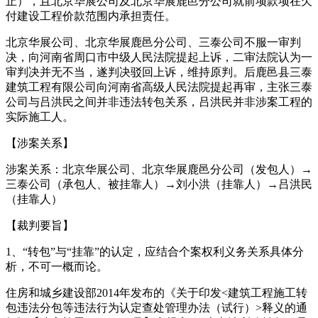
止），且北京华展公司及北京华展鹿邑分公司就前项款项在欠
付建设工程价款范围内承担责任。
北京华展公司、北京华展鹿邑分公司、三泰公司不服一审判
决，向河南省周口市中级人民法院提起上诉，二审法院认为一
审判决并无不当，遂判决驳回上诉，维持原判。后鹿邑县三泰
建筑工程有限公司向河南省高级人民法院提起再审，主张三泰
公司与吕洪民之间并非违法转包关系，吕洪民并非涉案工程的
实际施工人。
【涉案关系】
涉案关系：北京华展公司、北京华展鹿邑分公司（发包人）→
三泰公司（承包人、被挂靠人）→刘小洪（挂靠人）→吕洪民
（挂靠人）
【裁判要旨】
1、“转包”与“挂靠”的认定，应结合个案权利义务关系具体分
析，不可一概而论。
住房和城乡建设部2014年发布的《关于印发<建筑工程施工转
包违法分包等违法行为认定查处管理办法（试行）>释义的通