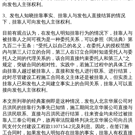
向发包人主张权利。
3、发包人知晓挂靠事实、挂靠人与发包人直接结算的情况
下，挂靠人可向发包人主张权利。
目前有观点认为，在发包人明知挂靠行为的情况下，挂靠人与
被挂靠人之间可视为是一种委托关系，可以参照《民法典》第
九百二十五条：“受托人以自己的名义，在委托人的授权范围
内与第三人订立的合同，第三人在订立合同时知道受托人与委
托人之间的代理关系的，该合同直接约束委托人和第三人”之
规定，突破合同的相对性。实践中，若施工过程中的具体工作
由挂靠人越过被挂靠人，直接和发包人进行联系、进行结算，
此时尽管建设工程施工合同名义主体还是被挂靠人，但实质上
挂靠人已和发包人之间建立事实上的合同关系，挂靠人可以直
接向发包人主张权利。
本文所列举的经典案例即是这种情况，发包人北京华展公司对
吕洪民的挂靠行为事先已知情，施工期间北京华展公司直接与
吕洪民联系、直接与吕洪民进行结算，往来资金均未经过被挂
靠人三泰公司账户，故再审法院最终判决北京华展公司向吕洪
民支付欠付建设工程款1107154.2元及利息。因此，在签订施
工合同时，如果发包人明知存在挂靠的事实，挂靠人有权直接