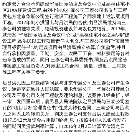
约定双方合伙承包建设华展国际酒店及会议中心及高档住宅小
区21#A楼建设工程,由刘小洪以挂靠公司三泰公司名义与工程
发包方北京华展公司签订建设工程施工合同承建上述涉案项目
工程。2012年刘小洪退出与吕洪民的合伙,由吕洪民维持与三
泰公司的挂靠关系，继续投资建设并与发包方结算。2013年,
就涉案“华展国际酒店及会议中心”及“高档住宅小区21#A楼”建
设工程,吕洪民以工程项目责任人名义,与三泰公司签订“项目管
理目标责任书”,约定该项目由吕洪民独立核算,自负盈亏,并且
自行承担因质量、工期、安全、农民工工资、材料费用等各种
违章造成的罚款。同日,三泰公司出具委托书,同意吕洪民接替
涉案施工项目负责人,对涉案工程合同、质量、进度、工程款
等工程有关事宜负责。
后吕洪民因工程款结算问题与北京华展公司及三泰公司产生争
议，遂诉至鹿邑县人民法院，要求华展公司、华展公司鹿邑分
公司及三泰公司支付工程款及违约利息。该案件几经曲折，经
一审、发回重审后，鹿邑县人民法院认定吕洪民与三泰公司签
订的“项目目标管理责任书”性质为转包合同，三泰公司与吕洪
民之间系工程转包关系，判决三泰公司支付吕洪民建设工程款
1817154.2元及资金占用期间的利息（按照中国人民银行发布
的同期同类贷款利率计算，自2016年2月2日计算至偿清之日