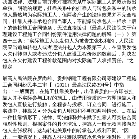
我国法律、法规目前并未对挂靠关系中实际施工人的救济做出
单独、明确的规定，挂靠关系中的挂靠人与转包关系中的转承
包人虽然均为实际施工人，但两者产生的法律效果并不完全相
同，挂靠人并非承包合同当事人，不能像转承包人一样承上启
下的链接施工合同链条，无法直接援引《最高人民法院关于审
理建设工程施工合同纠纷案件适用法律问题的解释（一）》第
四十三条：“实际施工人以发包人为被告主张权利的，人民法
院应当追加转包人或者违法分包人为本案第三人，在查明发包
人欠付转包人或者违法分包人建设工程价款的数额后，判决发
包人在欠付建设工程价款范围内对实际施工人承担责任。”之
规定。
最高人民法院在罗尚雄、贵州钢建工程有限公司等建设工程施
工合同纠纷民事二审【（2021）最高法民终394号】中指
出：“一般而言，在施工挂靠关系中，出借资质的一方即被挂
靠人并不实际参与工程的施工，由借用资质的一方即挂靠人和
发包人直接进行接触，全程参与投标、订立合同、进行施工。
实践中，挂靠又可分为发包人明知和不明知两种情形。....在后
一种挂靠情形下，法律、司法解释并未赋予挂靠人可突破合同
相对性原则。根据案件的具体情况，挂靠人一般无权直接向发
包人主张权利，这与转包关系中的转承包人权利不同。”因
此，一般情况下，挂靠人往往难以突破承包合同相对性，直接