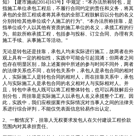
知》【建市施函[2014]163号】中规定：“本办法所称转包，是
指施工单位承包工程后，不履行合同约定的责任和义务，将其
承包的全部工程或者将其承包的全部工程肢解后以分包的名义
分别转给其他单位或个人施工的行为”、“本办法所称挂靠，是
指单位或个人以其他有资质的施工单位的名义，承揽工程的行
为。前款所称承揽工程，包括参与投标、订立合同、办理有关
施工手续、从事施工等活动。”
无论是转包还是挂靠，承包人均未实际进行施工，故两者在外
观上具有一定的相似性，实践中可能会引起混淆；但两者之间
也存在明显区别，除上述案例中所述的参与时间不同外，两者
的法律关系也不同，在转包关系中，承包人是承包合同的相对
人，实际施工人是转包合同的相对人，而在挂靠关系中，承包
人与实际施工人是承包合同的名义相对人与实际相对人。并
且，转包中承包人既可以将工程整体转包，也可以再肢解后分
别分包，而挂靠是实际施工人以承包人名义承揽整个工程。因
此，实践中，我们应根据案件实际情况对当事人之间的法律关
系进行综合评判，不能仅凭表面信息轻易作出认定。
2、一般情况下，挂靠人无权要求发包人在欠付建设工程价款
范围内对其承担责任。