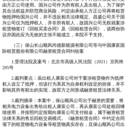
由方正公司使用。国兴公司作为所有权人及出租人，为了保护
其合法权益并防范商业风险，约定由承租人方正公司再将租赁
物抵押给国兴公司，并不违反相关法律规定。昌盛公司关于国
兴公司仅为抵押权人，并非所有权人，故国兴公司无权就案涉
租赁物签订《回租买卖合同》及《回租租赁合同》，该两份协
议亦因此应为无效的主张不能成立，本院不予支持。
（三）保山长山顺风尚德新能源有限公司等与中国康富国
际租赁股份有限公司融资租赁合同纠纷案
1.受理法院及案号：北京市高级人民法院（2021）京民终
295号
2.裁判要点：虽出租人康富公司对于案涉租赁物作为抵押
权人设立了抵押，但该行为系其为自身权利设定的担保，并不
影响其所有权出的实现，故双方之间形成融资租赁法律关系。
3.裁判摘录：本案中，保山顺风公司出于融资的需要，将
相关电力设备出售给出租人康富公司，再从康富公司处租回继
续使用，并按照约定按期向康富公司支付租金，属于融资租赁
法律关系的售后回租交易模式。《融资租赁合同》中约定合同
项下的租赁物电力设备等租赁物真实存在，且保山顺风公司出