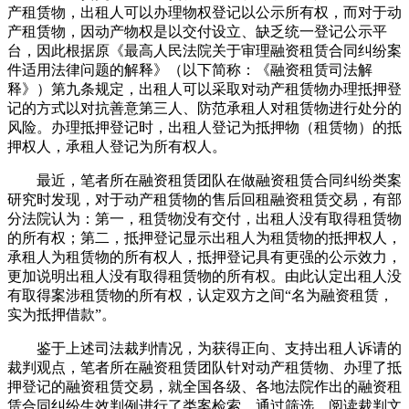
产租赁物，出租人可以办理物权登记以公示所有权，而对于动
产租赁物，因动产物权是以交付设立、缺乏统一登记公示平
台，因此根据原《最高人民法院关于审理融资租赁合同纠纷案
件适用法律问题的解释》（以下简称：《融资租赁司法解
释》）第九条规定，出租人可以采取对动产租赁物办理抵押登
记的方式以对抗善意第三人、防范承租人对租赁物进行处分的
风险。办理抵押登记时，出租人登记为抵押物（租赁物）的抵
押权人，承租人登记为所有权人。
最近，笔者所在融资租赁团队在做融资租赁合同纠纷类案
研究时发现，对于动产租赁物的售后回租融资租赁交易，有部
分法院认为：第一，租赁物没有交付，出租人没有取得租赁物
的所有权；第二，抵押登记显示出租人为租赁物的抵押权人，
承租人为租赁物的所有权人，抵押登记具有更强的公示效力，
更加说明出租人没有取得租赁物的所有权。由此认定出租人没
有取得案涉租赁物的所有权，认定双方之间“名为融资租赁，
实为抵押借款”。
鉴于上述司法裁判情况，为获得正向、支持出租人诉请的
裁判观点，笔者所在融资租赁团队针对动产租赁物、办理了抵
押登记的融资租赁交易，就全国各级、各地法院作出的融资租
赁合同纠纷生效判例进行了类案检索，通过筛选、阅读裁判文