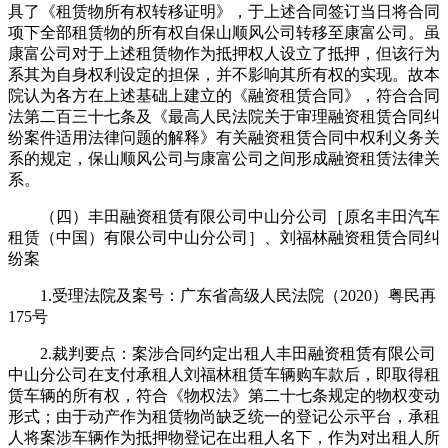
具了《租赁物所有权转移证明》，于上述合同签订当日将合同
项下全部租赁物的所有权自保山顺风公司转移至康富公司。虽
康富公司对于上述租赁物作为抵押权人设立了抵押，但该行为
系其为自身权利设定的担保，并不影响其所有权的实现。故本
院认为各方在上述基础上建立的《融资租赁合同》，符合合同
法第二百三十七条及《最高人民法院关于审理融资租赁合同纠
纷案件适用法律问题的解释》有关融资租赁合同中权利义务关
系的规定，保山顺风公司与康富公司之间形成融资租赁法律关
系。
（四）丰田融资租赁有限公司中山分公司［原名丰田汽车
租赁（中国）有限公司中山分公司］、刘福林融资租赁合同纠
纷案
1.受理法院及案号：广东省高级人民法院（2020）粤民再
175号
2.裁判要点：案涉合同约定出租人丰田融资租赁有限公司
中山分公司在支付承租人刘福林租赁车辆购车款后，即取得租
赁车辆的所有权，符合《物权法》第二十七条规定的物权变动
形式；由于动产作为租赁物尚缺乏统一的登记公示平台，承租
人将案涉车辆作为抵押物登记在出租人名下，作为对出租人所