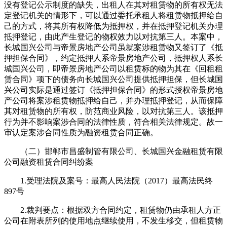
没有登记公示制度的缺失，出租人在其对租赁物的所有权无法
定登记机关的情形下，可以通过委托承租人将租赁物抵押给自
己的方式，将其所有权降低为抵押权，并在抵押登记机关办理
抵押登记，由此产生登记的物权效力以对抗第三人。本案中，
长城国兴公司与帝景房地产公司虽就案涉租赁物又签订了《抵
押担保合同》，约定抵押人系帝景房地产公司，抵押权人系长
城国兴公司，即帝景房地产公司以租赁标的物为其在《回租租
赁合同》项下的债务向长城国兴公司提供抵押担保，但长城国
兴公司实际是通过签订《抵押担保合同》的形式授权帝景房地
产公司将案涉租赁物抵押给自己，并办理抵押登记，从而保障
其对租赁物的所有权，防范商业风险，以对抗第三人。该抵押
行为并不影响案涉合同的法律性质，符合相关法律规定。故一
审认定案涉合同性质为融资租赁合同正确。
（二）邯郸市昌盛制管有限公司、长城国兴金融租赁有限
公司融资租赁合同纠纷案
1.受理法院及案号：最高人民法院（2017）最高法民终
897号
2.裁判要点：根据双方合同约定，租赁物仍由承租人方正
公司在附表所列的使用地点继续使用，不发生移交，但租赁物