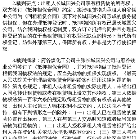
2.裁判要点：出租人长城国兴公司享有租赁物的所有权，
双方签订《抵押担保合同》约定，案涉租赁物为承租人府谷镁
业公司为《回租租赁合同》项下对长城国兴公司形成的债务提
供担保，但在办理抵押登记时，抵押物的所有权已属长城国兴
公司。结合我国物权登记制度，双方订立抵押合同并且办理抵
押登记的目的在于当租赁物所有权登记缺位的情形下替代所有
权登记，防御外部第三人，保障所有权，并非是为了行使抵押
权。
3.裁判摘录：府谷煤化工公司主张长城国兴公司与府谷镁
业公司签订了《抵押担保合同》，并对抵押物做了抵押登记，
根据我国物权法的规定，应当先就物的担保实现债权。《最高
人民法院关于审理融资租赁合同纠纷案件适用法律问题的解
释》第九条规定，承租人或者租赁物的实际使用人，未经出租
人同意转让租赁物或者在租赁物上设立其他物权，第三人依据
物权法第一百零六条的规定取得租赁物的所有权或者其他物
权，出租人主张第三人物权权利不成立的，人民法院不予支
持，但有下列情形之一的除外：（一）出租人已在租赁物的显
著位置作出标示，第三人在与第三人交易时知道或者应当知道
该物为租赁物的；（二）出租人授权承租人将租赁物抵押给出
租人并在登记机关依法办理抵押权登记的；（三）第三人与承
租人交易时，未按照法律、行政法规、行业或者地区主管部门