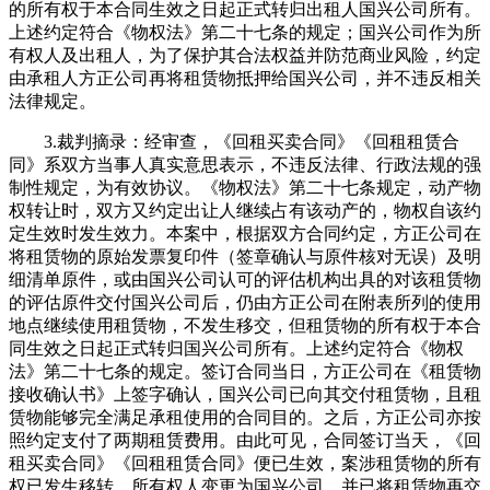
的所有权于本合同生效之日起正式转归出租人国兴公司所有。
上述约定符合《物权法》第二十七条的规定；国兴公司作为所
有权人及出租人，为了保护其合法权益并防范商业风险，约定
由承租人方正公司再将租赁物抵押给国兴公司，并不违反相关
法律规定。
3.裁判摘录：经审查，《回租买卖合同》《回租租赁合
同》系双方当事人真实意思表示，不违反法律、行政法规的强
制性规定，为有效协议。《物权法》第二十七条规定，动产物
权转让时，双方又约定出让人继续占有该动产的，物权自该约
定生效时发生效力。本案中，根据双方合同约定，方正公司在
将租赁物的原始发票复印件（签章确认与原件核对无误）及明
细清单原件，或由国兴公司认可的评估机构出具的对该租赁物
的评估原件交付国兴公司后，仍由方正公司在附表所列的使用
地点继续使用租赁物，不发生移交，但租赁物的所有权于本合
同生效之日起正式转归国兴公司所有。上述约定符合《物权
法》第二十七条的规定。签订合同当日，方正公司在《租赁物
接收确认书》上签字确认，国兴公司已向其交付租赁物，且租
赁物能够完全满足承租使用的合同目的。之后，方正公司亦按
照约定支付了两期租赁费用。由此可见，合同签订当天，《回
租买卖合同》《回租租赁合同》便已生效，案涉租赁物的所有
权已发生移转，所有权人变更为国兴公司，并已将租赁物再交