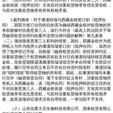
金租依据《抵押合同》主张其对涉案租赁物享有优先受偿权，
与其对涉案租赁物享有所有权相矛盾。
3.裁判摘录：对于濉溪恒瑞与西藏金租签订的《抵押合
同》，因双方签订合同的目的系为确保西藏金租对租赁物的所
有权能够对抗善意第三人，该行为符合《最高人民法院关于审
理融资租赁合同纠纷案件适用法律问题的解释》第九条第
（二）项排除善意第三人权利的情形，因此，西藏金租作为抵
押权人与作为抵押人的濉溪恒瑞签订的《抵押合同》，虽然办
理了抵押登记手续，但根据《融资租赁合同》的性质和约定，
涉案租赁物已于租赁物购买价款支付日自濉溪恒瑞转移至西藏
金租，至租赁期限届满濉溪恒瑞清偿完毕本合同项下全部应付
款项，履行完毕合同义务且不存在任何违约情形时，濉溪恒瑞
按“现时现状”取得租赁物的所有权。因此，在濉溪恒瑞尚未履
行完毕《融资租赁合同》项下全部付款义务时，涉案租赁物所
有权人为西藏金租，该《抵押合同》所涉抵押权的设立目的在
于对抗善意第三人，西藏金租依据《抵押合同》主张其对涉案
租赁物享有优先受偿权，与其对涉案租赁物享有所有权相矛
盾，故其该项诉讼请求没有合理依据，一审法院不予支持。
（八）山东信莱大豆生物科技有限公司、国泰租赁有限公