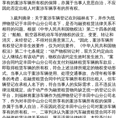
享有的案涉车辆所有权的保障，亦属于当事人意思自治，不应
因此否定出租人对案涉车辆享有的所有权。
3.裁判摘录：关于案涉车辆登记在刘福林名下，并作为抵
押物登记于丰田中山分公司名下，是否与融资租赁法律关系不
相符的问题。根据《中华人民共和国物权法》第二十四条的规
定：“船舶、航空器和机动车等的物权的设立、变更、转让和
消灭，未经登记，不得对抗善意第三人。”因此，案涉车辆所
有权登记并非生效要件，仅为对抗要件。《中华人民共和国物
权法》第二十七条规定：“动产物权转让时，双方又约定由出
让人继续占有该动产的，物权自该约定生效时发生效力。”案
涉合同约定丰田中山分公司在支付刘福林租赁车辆购车款后，
即取得租赁车辆的所有权，符合上述法律所规定的物权变动形
式。当事人出于案涉车辆使用、处理交通事故、办理年检等事
务的考虑，在融资租赁合同中约定车辆所有权归出租人，但车
辆登记在承租人名下的，符合当事人的实际需求，且不违反法
律法规规定。由于动产作为融资租赁物尚缺乏统一的登记公示
平台，刘福林将案涉车辆作为抵押物登记于丰田中山分公司名
下，作为对丰田中山分公司所享有的案涉车辆所有权的保障，
亦属于当事人自治，不应因此否定丰田中山分公司对案涉车辆
享有的所有权。一、二审判决认为案涉汽车融资租赁合同不符
合融资租赁法律关系特征，属于适用法律错误，本院予以纠