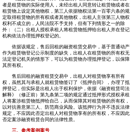
者是租赁物的实际使用人，未经出租人同意转让租赁物或者在
租赁物上设定其他物权，第三人依据物权法第一百零六条的规
定取得租赁物的所有权或者其他物权，出租人主张第三人物权
权利不成立的，人民法院不予支持，但有下列情形之一的除
外：（二）出租人授权承租人将租赁物抵押给出租人并在登记
机构依法办理抵押权登记的。
依据该规定，售后回租的融资租赁交易中，基于普通动产
作为租赁物登记公示制度的缺失，出租人在租赁物的所有权无
法定登记机关的情形下，可以为租赁物办理抵押登记，以保障
其所有权。
售后回租的融资租赁交易中，出租人对租赁物享有所有
权，虽然其与承租人就租赁物签订了《抵押合同》，办理了抵
押登记，但实际是出租人出于权利保护，依据《融资租赁司法
解释》（修正前）第九条第二项的规定通过抵押形式授权承租
人将案涉租赁物抵押给自己，从而保障其对租赁物的所有权，
以对抗善意第三人、防范商业风险。该抵押行为并不违反法律
规定，不应因此否定出租人对租赁物享有的所有权，不应因此
否定案涉融资租赁合同的法律性质。
三、参考案例案号