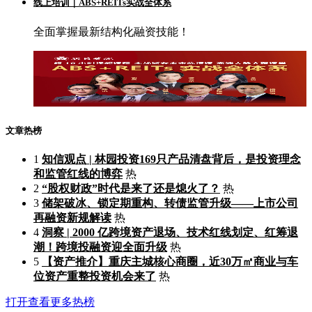
线上培训｜ABS+REITs实战全体系
全面掌握最新结构化融资技能！
文章热榜
1
知信观点 | 林园投资169只产品清盘背后，是投资理念
和监管红线的博弈
热
2
“股权财政”时代是来了还是熄火了？
热
3
储架破冰、锁定期重构、转债监管升级——上市公司
再融资新规解读
热
4
洞察 | 2000 亿跨境资产退场、技术红线划定、红筹退
潮！跨境投融资迎全面升级
热
5
【资产推介】重庆主城核心商圈，近30万㎡商业与车
位资产重整投资机会来了
热
打开查看更多热榜