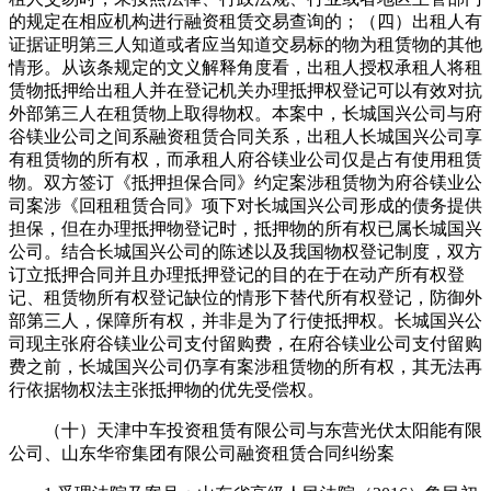
的规定在相应机构进行融资租赁交易查询的；（四）出租人有
证据证明第三人知道或者应当知道交易标的物为租赁物的其他
情形。从该条规定的文义解释角度看，出租人授权承租人将租
赁物抵押给出租人并在登记机关办理抵押权登记可以有效对抗
外部第三人在租赁物上取得物权。本案中，长城国兴公司与府
谷镁业公司之间系融资租赁合同关系，出租人长城国兴公司享
有租赁物的所有权，而承租人府谷镁业公司仅是占有使用租赁
物。双方签订《抵押担保合同》约定案涉租赁物为府谷镁业公
司案涉《回租租赁合同》项下对长城国兴公司形成的债务提供
担保，但在办理抵押物登记时，抵押物的所有权已属长城国兴
公司。结合长城国兴公司的陈述以及我国物权登记制度，双方
订立抵押合同并且办理抵押登记的目的在于在动产所有权登
记、租赁物所有权登记缺位的情形下替代所有权登记，防御外
部第三人，保障所有权，并非是为了行使抵押权。长城国兴公
司现主张府谷镁业公司支付留购费，在府谷镁业公司支付留购
费之前，长城国兴公司仍享有案涉租赁物的所有权，其无法再
行依据物权法主张抵押物的优先受偿权。
（十）天津中车投资租赁有限公司与东营光伏太阳能有限
公司、山东华帘集团有限公司融资租赁合同纠纷案