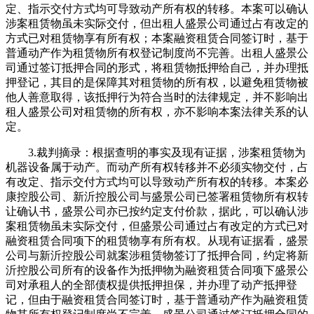
定、指示交付方式均可导致动产所有权的转移。本案可以确认
涉案租赁物虽未实际交付，但出租人盛景公司通过占有改定的
方式已对租赁物享有所有权；本案融资租赁合同签订时，基于
普通动产作为租赁物所有权登记制度尚不完善。出租人盛景公
司通过签订抵押合同的形式，将租赁物抵押给自己，并办理抵
押登记，其目的是保障其对租赁物的所有权，以避免租赁物被
他人善意取得，该抵押行为符合当时的法律规定，并不影响出
租人盛景公司对租赁物的所有权，亦不影响本案法律关系的认
定。
3.裁判摘录：根据查明的事实及现有证据，涉案租赁物为
机器设备属于动产。而动产所有权转移并不必须实物交付，占
有改定、指示交付方式均可以导致动产所有权的转移。本案必
康控股公司、新沂控股公司与盛景公司已签署租赁物所有权转
让确认书，盛景公司亦已按约定支付价款，据此，可以确认涉
案租赁物虽未实际交付，但盛景公司通过占有改定的方式已对
融资租赁合同项下的租赁物享有所有权。从现有证据看，盛景
公司与新沂控股公司就案涉租赁物签订了抵押合同，约定将新
沂控股公司所有的设备作为抵押物为融资租赁合同项下盛景公
司对承租人的全部债权提供抵押担保，并办理了动产抵押登
记，但由于融资租赁合同签订时，基于普通动产作为融资租赁