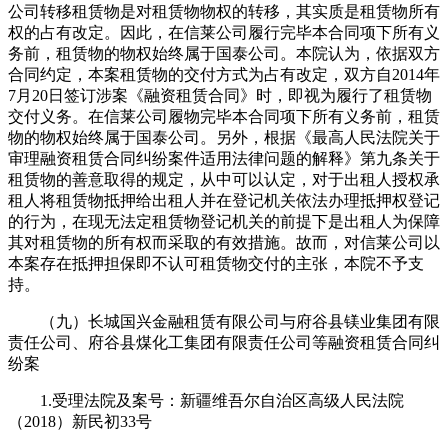
公司转移租赁物是对租赁物物权的转移，其实质是租赁物所有
权的占有改定。因此，在信莱公司履行完毕本合同项下所有义
务前，租赁物的物权始终属于国泰公司。本院认为，依据双方
合同约定，本案租赁物的交付方式为占有改定，双方自2014年
7月20日签订涉案《融资租赁合同》时，即视为履行了租赁物
交付义务。在信莱公司履物完毕本合同项下所有义务前，租赁
物的物权始终属于国泰公司。另外，根据《最高人民法院关于
审理融资租赁合同纠纷案件适用法律问题的解释》第九条关于
租赁物的善意取得的规定，从中可以认定，对于出租人授权承
租人将租赁物抵押给出租人并在登记机关依法办理抵押权登记
的行为，在现无法定租赁物登记机关的前提下是出租人为保障
其对租赁物的所有权而采取的有效措施。故而，对信莱公司以
本案存在抵押担保即不认可租赁物交付的主张，本院不予支
持。
（九）长城国兴金融租赁有限公司与府谷县镁业集团有限
责任公司、府谷县煤化工集团有限责任公司等融资租赁合同纠
纷案
1.受理法院及案号：新疆维吾尔自治区高级人民法院
（2018）新民初33号