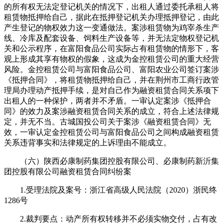
的所有权无法定登记机关的情况下，出租人通过委托承租人将
租赁物抵押给自己，据此在抵押登记机关办理抵押登记，由此
产生登记的物权效力这一变通做法。案涉租赁物为鸡宰杀生产
线、冷库及配套设备、饲料生产设备等，并无法定物权登记机
关和公示程序，在富阳食品公司实际占有租赁物的情形下，客
观上形成其享有物权的假象，这成为金控租赁公司的重大经营
风险。金控租赁公司与富阳食品公司、富阳农业公司签订案涉
《抵押合同》，将租赁物抵押给自己，并在荆州市工商行政管
理局办理动产抵押手续，是对自己作为融资租赁合同关系项下
出租人的一种保护，两者并不矛盾。一审认定案涉《抵押合
同》的效力及案涉融资租赁合同关系的成立，符合上述法律规
定，并无不当。古城国投公司关于案涉《融资租赁合同》无
效，一审认定金控租赁公司与富阳食品公司之间构成融资租赁
关系违背事实和法律规定的上诉理由不能成立。
（六）陕西必康制药集团控股有限公司、必康制药新沂集
团控股有限公司融资租赁合同纠纷案
1.受理法院及案号：浙江省高级人民法院（2020）浙民终
1286号
2.裁判要点：动产所有权转移并不必须实物交付，占有改