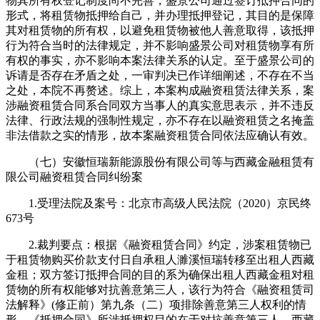
物其所有权登记制度尚不完善，盛景公司通过签订抵押合同的
形式，将租赁物抵押给自己，并办理抵押登记，其目的是保障
其对租赁物的所有权，以避免租赁物被他人善意取得，该抵押
行为符合当时的法律规定，并不影响盛景公司对租赁物享有所
有权的事实，亦不影响本案法律关系的认定。至于盛景公司的
诉请是否存在矛盾之处，一审判决已作详细阐述，不存在不当
之处，本院不再赘述。综上，本案构成融资租赁法律关系，案
涉融资租赁合同系合同双方当事人的真实意思表示，并不违反
法律、行政法规的强制性规定，亦不存在以融资租赁之名掩盖
非法借款之实的情形，故本案融资租赁合同依法应确认有效。
（七）安徽恒瑞新能源股份有限公司等与西藏金融租赁有
限公司融资租赁合同纠纷案
1.受理法院及案号：北京市高级人民法院（2020）京民终
673号
2.裁判要点：根据《融资租赁合同》约定，涉案租赁物已
于租赁物购买价款支付日自承租人濉溪恒瑞转移至出租人西藏
金租；双方签订抵押合同的目的系为确保出租人西藏金租对租
赁物的所有权能够对抗善意第三人，该行为符合《融资租赁司
法解释》(修正前）第九条（二）项排除善意第三人权利的情
形。《抵押合同》所涉抵押权目的在于对抗善意第三人，西藏