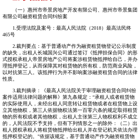
（一）惠州市帝景房地产开发有限公司、惠州市帝景集团
有限公司融资租赁合同纠纷案
1.受理法院及案号：最高人民法院（2018）最高法民终
465号
2.裁判要点：基于普通动产作为融资租赁物登记公示制度
的缺失，出租人长城国兴公司通过签订《抵押担保合同》的形
式授权承租人帝景房地产公司将案涉租赁物抵押给自己，并办
理抵押登记，从而保障其对租赁物的所有权，防范商业风险，
以对抗第三人。该抵押行为并不影响案涉融资租赁合同的法律
性质。
3.裁判摘录：《最高人民法院关于审理融资租赁合同纠纷
案件适用法律问题的解释》第九条规定：“承租人或者租赁物
的实际使用人，未经出租人同意转让租赁物或者在租赁物上设
立其他物权，第三人依据物权法第一百零六条的规定取得租赁
物的所有权或者其他物权，出租人主张第三人物权权利不成立
的，人民法院不予支持，但有下列情形之一的除外：（二）出
租人授权承租人将租赁物抵押给出租人并在登记机关依法办理
抵押权登记的。”依据该规定，基于普通动产作为融资租赁物