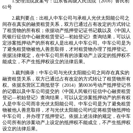
1.受理法院及案号：山东省高级人民法院（2016）鲁民初
61号
2.裁判要点：出租人中车公司与承租人光伏太阳能公司之
间存在真实的融资租赁关系，双方已通过占有改定的方式转让
了租赁物的所有权；依据动产抵押登记证书记载以及《中国人
民银行征信中心融资租赁登记—初始登记》查询结果，可以认
定涉案抵押动产的所有权人是出租人中车公司。中车公司是为
了避免租赁物被他人善意取得，才对租赁物办理了抵押登记。
依据法律规定，在中车公司所有的涉案动产上设定的抵押权不
能成立，不产生抵押权设立的法律后果。
3.裁判摘录：中车公司与光伏太阳能公司之间存在真实的
融资租赁关系，双方已通过占有改定的方式转让了租赁物所有
权。依据东营区工商抵登字（2014）第0036号动产抵押登记书
的记载以及中车公司提交的《中国人民银行征信中心融资租赁
登记—初始登记》查询结果，可以认定涉案抵押动产的所有权
人是中车公司而非光伏太阳能公司。中车公司是为了避免租赁
物被他人善意取得，才与光伏太阳能公司约定将租赁物抵押给
中车公司，并办理了抵押登记。依据上述法律的规定，在中车
公司所有的涉案动产上设定的抵押权不能成立，不产生抵押权
设立的法律后果。