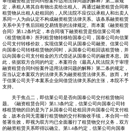
审理融资租赁合同纠纷案件适用法律问题的解释》第二条规
定，承租人将其自有物出卖给出租人、再通过融资租赁合同将
租赁物从出租人处租回的，人民法院不应仅以承租人和出卖人
系同一人为由认定不构成融资租赁法律关系。该条系融资租赁
关系中关于售后回租交易情形的法律规定。而本案《融资租赁
合同》第1.2条约定，本合同项下融资租赁是指信莱公司将
《租赁物清单》所列租赁物转移给国泰公司，国泰公司向信莱
公司支付转移价款，实现信莱公司从国泰公司融资。信莱公司
向国泰公司转移租赁物的同时，从国泰公司租回该租赁物，并
以向国泰公司支付租金的方式偿还从国泰公司的融资本息。因
此，依据双方合同的约定，本案符合《最高人民法院关于审理
融资租赁合同纠纷案件适用法律问题的解释》第二条的规定，
应当认定本案双方的法律关系为融资租赁法律关系。故而，对
于信莱公司关于本案系企业间借贷法律关系的主张，本院不予
支持。
关于焦点二，即信莱公司是否向国泰公司交付租赁物问
题。《融资租赁合同》第1.3条约定，信莱公司向国泰公司转
移租赁物的目的是为了从国泰公司处租回并向国泰公司支付租
金，故本合同无需履行租赁物的交付和验收手续，本合同一经
签署生效，即视为双方均已全面履行了租赁物交付义务，双方
的融资租赁关系即得以确立。第1.4条约定，信莱公司向国泰