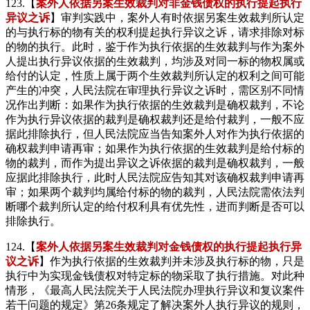
123.【
案外人依据另案生效裁判对非金钱债权的执行提起执行
异议之诉
】审判实践中，案外人有时依据另案生效裁判所认定
的与执行标的物有关的权利提起执行异议之诉，请求排除对标
的物的执行。此时，鉴于作为执行依据的生效裁判与作为案外
人提出执行异议依据的生效裁判，均涉及对同一标的物权属或
给付的认定，性质上属于两个生效裁判所认定的权利之间可能
产生的冲突，人民法院在审理执行异议之诉时，需区别不同情
况作出判断：如果作为执行依据的生效裁判是确权裁判，不论
作为执行异议依据的裁判是确权裁判还是给付裁判，一般不应
据此排除执行，但人民法院应当告知案外人对作为执行依据的
确权裁判申请再审；如果作为执行依据的生效裁判是给付标的
物的裁判，而作为提出异议之诉依据的裁判是确权裁判，一般
应据此排除执行，此时人民法院应告知其对该确权裁判申请再
审；如果两个裁判均属给付标的物的裁判，人民法院需依法判
断哪个裁判所认定的给付权利具有优先性，进而判断是否可以
排除执行。
124.【
案外人依据另案生效裁判对金钱债权的执行提起执行异
议之诉
】作为执行依据的生效裁判并未涉及执行标的物，只是
执行中为实现金钱债权对特定标的物采取了执行措施。对此种
情形，《最高人民法院关于人民法院办理执行异议和复议案件
若干问题的规定》第26条规定了解决案外人执行异议的规则，