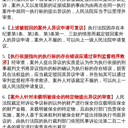
诉，案外人又以发现新的证据或新的事由为由再次在同一执行
案件中就同一执行标的提出异议的，人民法院应当予以受理并
审查。
4.【
上述被驳回的案外人异议申请可复议
】执行法院因存在本
纪要第1条、第2条、第3条第一、三款的情形而裁定驳回案外
人的异议申请，案外人不服的，可以向上一级人民法院申请复
议。
5.【
执行依据指向的执行标的存在错误应通过审判监督程序救
济
】经审查，案外人提出异议的实质是认为作为执行依据的刑
事裁判文书将异议指向的标的确认为执行标的存在错误，损害
其合法权益的，应当裁定驳回其异议申请，并告知其可以通过
审判监督程序寻求救济。案外人对该裁定不服的，可以向上一
级人民法院申请复议。
6.【
案外人针对未载明被保全的特定物提出异议的审查
】人民
法院裁定对诉讼争议标的以外的财产进行保全但仅载明应保全
的财产金额、未载明被保全的特定物，且由执行部门负责保全
实施，案外人基于实体权利对被保全财产提出排除执行书面异
议的，由执行法院的执行裁判部门依照民事诉讼法第二百二十
七条的规定进行审查并作出裁定。