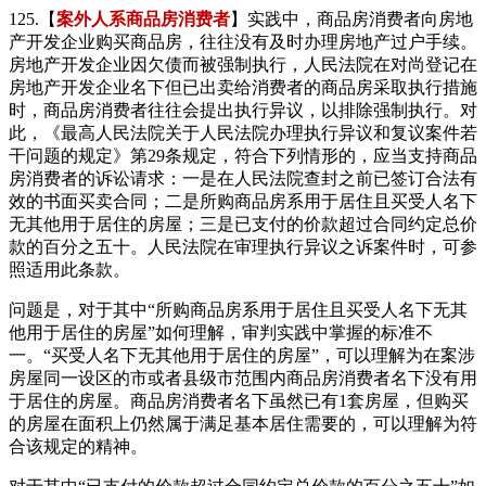
125.【
案外人系商品房消费者
】实践中，商品房消费者向房地
产开发企业购买商品房，往往没有及时办理房地产过户手续。
房地产开发企业因欠债而被强制执行，人民法院在对尚登记在
房地产开发企业名下但已出卖给消费者的商品房采取执行措施
时，商品房消费者往往会提出执行异议，以排除强制执行。对
此，《最高人民法院关于人民法院办理执行异议和复议案件若
干问题的规定》第29条规定，符合下列情形的，应当支持商品
房消费者的诉讼请求：一是在人民法院查封之前已签订合法有
效的书面买卖合同；二是所购商品房系用于居住且买受人名下
无其他用于居住的房屋；三是已支付的价款超过合同约定总价
款的百分之五十。人民法院在审理执行异议之诉案件时，可参
照适用此条款。
问题是，对于其中“所购商品房系用于居住且买受人名下无其
他用于居住的房屋”如何理解，审判实践中掌握的标准不
一。“买受人名下无其他用于居住的房屋”，可以理解为在案涉
房屋同一设区的市或者县级市范围内商品房消费者名下没有用
于居住的房屋。商品房消费者名下虽然已有1套房屋，但购买
的房屋在面积上仍然属于满足基本居住需要的，可以理解为符
合该规定的精神。