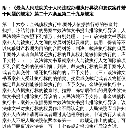
附：《最高人民法院关于人民法院办理执行异议和复议案件若
干问题的规定》第二十六条至第二十九条规定
第二十六条：金钱债权执行中,案外人依据执行标的被查封、
扣押、冻结前作出的另案生效法律文书提出排除执行异议，人
民法院应当按照下列情形，分别处理：（一）该法律文书系就
案外人与被执行人之间的权属纠纷以及租赁、借用、保管等不
以转移财产权属为目的的合同纠纷，判决、裁决执行标的归属
于案外人或者向其返还执行标的且其权利能够排除执行的，应
予支持；（二）该法律文书系就案外人与被执行人之间除前项
所列合同之外的债权纠纷，判决、裁决执行标的归属于案外人
或者向其交付、返还执行标的的，不予支持。（三）该法律文
书系案外人受让执行标的的拍卖、变卖成交裁定或者以物抵债
裁定且其权利能够排除执行的，应予支持。金钱债权执行中，
案外人依据执行标的被查封、扣押、冻结后作出的另案生效法
律文书提出排除执行异议的，人民法院不予支持。非金钱债权
执行中，案外人依据另案生效法律文书提出排除执行异议，该
法律文书对执行标的权属作出不同认定的，人民法院应当告知
案外人依法申请再审或者通过其他程序解决。申请执行人或者
案外人不服人民法院依照本条第一、二款规定作出的裁定，可
以依照民事诉讼法第二百二十七条规定提起执行异议之诉。