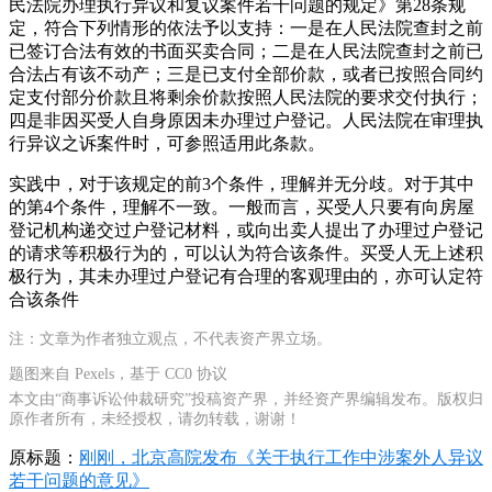
民法院办理执行异议和复议案件若干问题的规定》第28条规
定，符合下列情形的依法予以支持：一是在人民法院查封之前
已签订合法有效的书面买卖合同；二是在人民法院查封之前已
合法占有该不动产；三是已支付全部价款，或者已按照合同约
定支付部分价款且将剩余价款按照人民法院的要求交付执行；
四是非因买受人自身原因未办理过户登记。人民法院在审理执
行异议之诉案件时，可参照适用此条款。
实践中，对于该规定的前3个条件，理解并无分歧。对于其中
的第4个条件，理解不一致。一般而言，买受人只要有向房屋
登记机构递交过户登记材料，或向出卖人提出了办理过户登记
的请求等积极行为的，可以认为符合该条件。买受人无上述积
极行为，其未办理过户登记有合理的客观理由的，亦可认定符
合该条件
注：文章为作者独立观点，不代表资产界立场。
题图来自 Pexels，基于 CC0 协议
本文由“商事诉讼仲裁研究”投稿资产界，并经资产界编辑发布。版权归
原作者所有，未经授权，请勿转载，谢谢！
原标题：
刚刚，北京高院发布《关于执行工作中涉案外人异议
若干问题的意见》