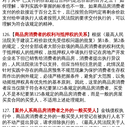
对于其中“已支付的价款超过合同约定总价款的百分之五十”如
何理解，审判实践中掌握的标准也不一致。如果商品房消费者
支付的价款接近于百分之五十，且已按照合同约定将剩余价款
支付给申请执行人或者按照人民法院的要求交付执行的，可以
理解为符合该规定的精神。
126.【
商品房消费者的权利与抵押权的关系
】根据《最高人民
法院关于建设工程价款优先受偿权问题的批复》第1条、第2条
的规定，交付全部或者大部分款项的商品房消费者的权利优先
于抵押权人的抵押权，故抵押权人申请执行登记在房地产开发
企业名下但已销售给消费者的商品房，消费者提出执行异议
的，人民法院依法予以支持。但应当特别注意的是，此情况是
针对实践中存在的商品房预售不规范现象为保护消费者生存权
而作出的例外规定，必须严格把握条件，避免扩大范围，以免
动摇抵押权具有优先性的基本原则。因此，这里的商品房消费
者应当仅限于符合本纪要第125条规定的商品房消费者。买受
人不是本纪要第125条规定的商品房消费者，而是一般的房屋
买卖合同的买受人，不适用上述处理规则。
127.【
案外人系商品房消费者之外的一般买受人
】金钱债权执
行中，商品房消费者之外的一般买受人对登记在被执行人名下
的不动产提出异议，请求排除执行的，《最高人民法院关于人