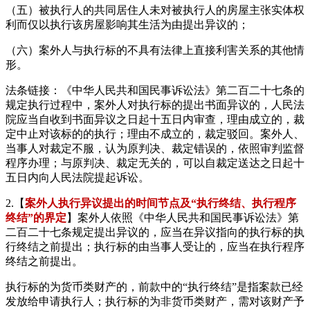
（五）被执行人的共同居住人未对被执行人的房屋主张实体权
利而仅以执行该房屋影响其生活为由提出异议的；
（六）案外人与执行标的不具有法律上直接利害关系的其他情
形。
法条链接：《中华人民共和国民事诉讼法》第二百二十七条的
规定执行过程中，案外人对执行标的提出书面异议的，人民法
院应当自收到书面异议之日起十五日内审查，理由成立的，裁
定中止对该标的的执行；理由不成立的，裁定驳回。案外人、
当事人对裁定不服，认为原判决、裁定错误的，依照审判监督
程序办理；与原判决、裁定无关的，可以自裁定送达之日起十
五日内向人民法院提起诉讼。
2.【
案外人执行异议提出的时间节点及“执行终结、执行程序
终结”的界定
】案外人依照《中华人民共和国民事诉讼法》第
二百二十七条规定提出异议的，应当在异议指向的执行标的执
行终结之前提出；执行标的由当事人受让的，应当在执行程序
终结之前提出。
执行标的为货币类财产的，前款中的“执行终结”是指案款已经
发放给申请执行人；执行标的为非货币类财产，需对该财产予