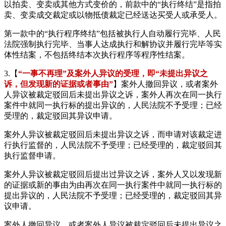
以拍卖、变卖或其他方式变价的，前款中的“执行终结”是指拍
卖、变卖成交裁定或以物抵债裁定已经送达买受人或承受人。
第一款中的“执行程序终结”包括被执行人自动履行完毕、人民
法院强制执行完毕、当事人达成执行和解协议并履行完毕等实
体性结案，不包括终结本次执行程序等程序性结案。
3.【
“一事不再理”及案外人异议的受理，即“未提出异议之
诉，但发现新的证据或者事由”
】案外人撤回异议，或者案外
人异议被裁定驳回后未提出异议之诉，案外人再次在同一执行
案件中就同一执行标的提出异议的，人民法院不予受理；已经
受理的，裁定驳回其异议申请。
案外人异议被裁定驳回后未提出异议之诉，而申请对该裁定进
行执行监督的，人民法院不予受理；已经受理的，裁定驳回其
执行监督申请。
案外人异议被裁定驳回后提出过异议之诉，案外人又以发现新
的证据或新的事由为由再次在同一执行案件中就同一执行标的
提出异议的，人民法院不予受理；已经受理的，裁定驳回其异
议申请。
案外人撤回异议，或者案外人异议被裁定驳回后未提出异议之