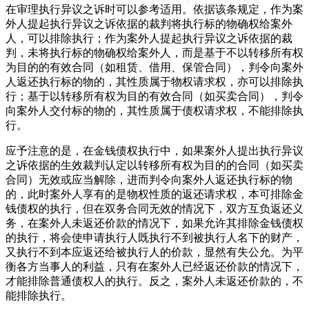
在审理执行异议之诉时可以参考适用。依据该条规定，作为案
外人提起执行异议之诉依据的裁判将执行标的物确权给案外
人，可以排除执行；作为案外人提起执行异议之诉依据的裁
判，未将执行标的物确权给案外人，而是基于不以转移所有权
为目的的有效合同（如租赁、借用、保管合同），判令向案外
人返还执行标的物的，其性质属于物权请求权，亦可以排除执
行；基于以转移所有权为目的有效合同（如买卖合同），判令
向案外人交付标的物的，其性质属于债权请求权，不能排除执
行。
应予注意的是，在金钱债权执行中，如果案外人提出执行异议
之诉依据的生效裁判认定以转移所有权为目的的合同（如买卖
合同）无效或应当解除，进而判令向案外人返还执行标的物
的，此时案外人享有的是物权性质的返还请求权，本可排除金
钱债权的执行，但在双务合同无效的情况下，双方互负返还义
务，在案外人未返还价款的情况下，如果允许其排除金钱债权
的执行，将会使申请执行人既执行不到被执行人名下的财产，
又执行不到本应返还给被执行人的价款，显然有失公允。为平
衡各方当事人的利益，只有在案外人已经返还价款的情况下，
才能排除普通债权人的执行。反之，案外人未返还价款的，不
能排除执行。