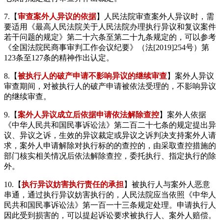
7.【
审查案外人异议的依据
】人民法院审查案外人异议时，需
要适用《最高人民法院关于人民法院办理执行异议和复议案件
若干问题的规定》第二十六条至第二十九条规定的，可以参考
《全国法院民商事审判工作会议纪要》（法[2019]254号）第
123条至127条的精神作出认定。
8.【
被执行人的破产申请不影响异议的继续审查
】案外人异议
审查期间，对被执行人的破产申请被依法受理的，不影响异议
的继续审查。
9.【
案外人异议成立后依据申请依法解除查控
】案外人依据
《中华人民共和国民事诉讼法》第二百二十七条的规定提出异
议、异议之诉，生效的异议裁定或异议之诉判决支持案外人请
求，案外人申请解除对执行标的的查控的，由采取查控措施的
部门核实相关情况后依法解除查控，委托执行、指定执行的除
外。
10.【
执行异议妨害执行责任的承担
】被执行人与案外人恶意
串通，通过执行异议妨害执行的，人民法院应当依照《中华人
民共和国民事诉讼法》第一百一十三条规定处理。申请执行人
因此受到损害的，可以提起诉讼要求被执行人、案外人赔偿。