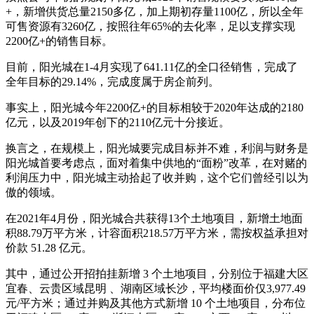
+，新增供货总量2150多亿，加上期初存量1100亿，所以全年
可售资源有3260亿，按照往年65%的去化率，足以支撑实现
2200亿+的销售目标。
目前，阳光城在1-4月实现了641.11亿的全口径销售，完成了
全年目标的29.14%，完成度属于房企前列。
事实上，阳光城今年2200亿+的目标相较于2020年达成的2180
亿元，以及2019年创下的2110亿元十分接近。
换言之，在规模上，阳光城要完成目标并不难，利润与财务是
阳光城首要考虑点，面对着集中供地的“面粉”改革，在对赌的
利润压力中，阳光城主动拾起了收并购，这个它们曾经引以为
傲的领域。
在2021年4月份，阳光城合共获得13个土地项目，新增土地面
积88.79万平方米，计容面积218.57万平方米，需按权益承担对
价款 51.28 亿元。
其中，通过公开招拍挂新增 3 个土地项目，分别位于福建大区
宜春、云贵区域昆明 、湖南区域长沙，平均楼面价仅3,977.49
元/平方米；通过并购及其他方式新增 10 个土地项目，分布位