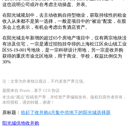
这也说明公司或许在考虑主动操盘、并表。
在阳光城规划中，去主动收购自持型物业，获取持续性的租金
收入从来都不是第一选择，一般是项目中的“被迫”配套，在股
东会上也表示，有机会考虑出售酒店资产。
在阳光城去年新增的超过65个房地产项目中，仅有两宗地块没
有涉及住宅，一宗是通过招拍挂夺得的上海松江区佘山镇工业
区SS-19-001号地块，是一宗科研设计用地，另一宗是收并购
获得的重庆市渝北区地块，用于商业、学校，权益比例仅为
30%
注：文章为作者独立观点，不代表资产界立场。
题图来自 Pexels，基于 CC0 协议
本文由“观点”投稿资产界，并经资产界编辑发布。版权归原作者所有，
未经授权，请勿转载，谢谢！
原标题：
拾起了收并购4月集中供地下的阳光城选择题
阳光城
供地
收并购