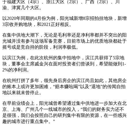
于福建大区（4宗）、浙江大区（2宗）、广西（2宗）、川
渝、津冀几个大区。
以2020年同期的4月份为例，阳光城新增8宗招拍挂地块，新增
3宗收并购地块，和2021正好相反。
在集中供地大潮下，无论是毛利率还是净利率都并不突出的阳
光城并没有参与这场军备竞赛，目前市场上的优质地块都处于
摇号或是竞自持的阶段，利润率极低。
以滨江为例，在此次杭州的集中拍地中，滨江共获得了5宗地
块，董事会主席戚金兴在面对投资者们曾谈到，希望能做到1-
2%的净利润。
在杭州打拼了多年，领先身后房企的滨江尚且如此，其他房企
的账本上或许更加困难，“赔本赚吆喝”以及“退地”的传闻自拍
地以来就未曾停止。
在早前业绩会上，阳光城曾希望通过集中供地进一步加大在北
京、上海、广州几个一线城市的投入，“我们的财务实力还不
是很强，我们会按照自己的研判集中有限的资源，在一些感兴
趣的城市进行重点集中。”