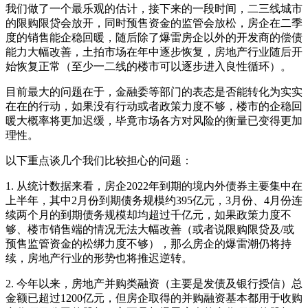
我们做了一个最乐观的估计，接下来的一段时间，二三线城市
的限购限贷会放开，同时预售资金的监管会放松，房企在二季
度的销售能企稳回暖，随后除了爆雷房企以外的开发商的偿债
能力大幅改善，土拍市场在年中逐步恢复，房地产行业随后开
始恢复正常（至少一二线的楼市可以逐步进入良性循环）。
目前最大的问题在于，金融委等部门的表态是否能转化为实实
在在的行动，如果没有行动或者政策力度不够，楼市的企稳回
暖大概率将更加迟缓，毕竟市场各方对风险的衡量已变得更加
理性。
以下重点谈几个我们比较担心的问题：
1. 从统计数据来看，房企2022年到期的境内外债券主要集中在
上半年，其中2月份到期债务规模约395亿元，3月份、4月份连
续两个月的到期债务规模却均超过千亿元，如果政策力度不
够、楼市销售端的情况无法大幅改善（或者说限购限贷及/或
预售监管资金的松绑力度不够），那么房企的爆雷潮仍将持
续，房地产行业的形势也将推迟逆转。
2. 今年以来，房地产并购类融资（主要是发债及银行授信）总
金额已超过1200亿元，但房企取得的并购融资基本都用于收购