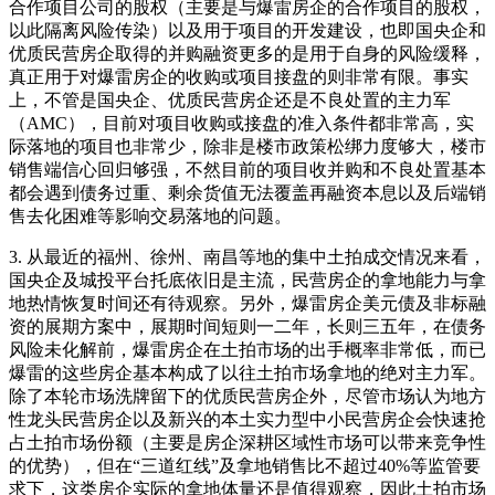
合作项目公司的股权（主要是与爆雷房企的合作项目的股权，
以此隔离风险传染）以及用于项目的开发建设，也即国央企和
优质民营房企取得的并购融资更多的是用于自身的风险缓释，
真正用于对爆雷房企的收购或项目接盘的则非常有限。事实
上，不管是国央企、优质民营房企还是不良处置的主力军
（AMC），目前对项目收购或接盘的准入条件都非常高，实
际落地的项目也非常少，除非是楼市政策松绑力度够大，楼市
销售端信心回归够强，不然目前的项目收并购和不良处置基本
都会遇到债务过重、剩余货值无法覆盖再融资本息以及后端销
售去化困难等影响交易落地的问题。
3. 从最近的福州、徐州、南昌等地的集中土拍成交情况来看，
国央企及城投平台托底依旧是主流，民营房企的拿地能力与拿
地热情恢复时间还有待观察。另外，爆雷房企美元债及非标融
资的展期方案中，展期时间短则一二年，长则三五年，在债务
风险未化解前，爆雷房企在土拍市场的出手概率非常低，而已
爆雷的这些房企基本构成了以往土拍市场拿地的绝对主力军。
除了本轮市场洗牌留下的优质民营房企外，尽管市场认为地方
性龙头民营房企以及新兴的本土实力型中小民营房企会快速抢
占土拍市场份额（主要是房企深耕区域性市场可以带来竞争性
的优势），但在“三道红线”及拿地销售比不超过40%等监管要
求下，这类房企实际的拿地体量还是值得观察，因此土拍市场