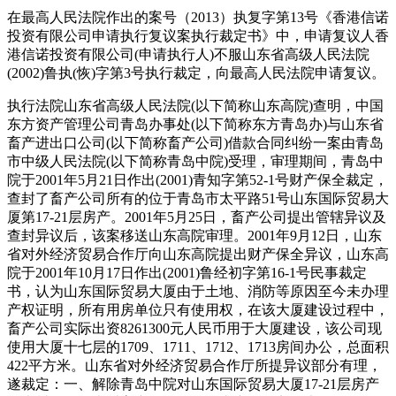
在最高人民法院作出的案号（2013）执复字第13号《香港信诺
投资有限公司申请执行复议案执行裁定书》中，申请复议人香
港信诺投资有限公司(申请执行人)不服山东省高级人民法院
(2002)鲁执(恢)字第3号执行裁定，向最高人民法院申请复议。
执行法院山东省高级人民法院(以下简称山东高院)查明，中国
东方资产管理公司青岛办事处(以下简称东方青岛办)与山东省
畜产进出口公司(以下简称畜产公司)借款合同纠纷一案由青岛
市中级人民法院(以下简称青岛中院)受理，审理期间，青岛中
院于2001年5月21日作出(2001)青知字第52-1号财产保全裁定，
查封了畜产公司所有的位于青岛市太平路51号山东国际贸易大
厦第17-21层房产。2001年5月25日，畜产公司提出管辖异议及
查封异议后，该案移送山东高院审理。2001年9月12日，山东
省对外经济贸易合作厅向山东高院提出财产保全异议，山东高
院于2001年10月17日作出(2001)鲁经初字第16-1号民事裁定
书，认为山东国际贸易大厦由于土地、消防等原因至今未办理
产权证明，所有用房单位只有使用权，在该大厦建设过程中，
畜产公司实际出资8261300元人民币用于大厦建设，该公司现
使用大厦十七层的1709、1711、1712、1713房间办公，总面积
422平方米。山东省对外经济贸易合作厅所提异议部分有理，
遂裁定：一、解除青岛中院对山东国际贸易大厦17-21层房产