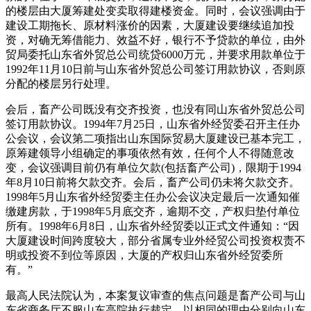
的楼层由大厦筹建处变卖取得建楼资金。同时，会议强调由于
建设工期拖长、原材料涨价的因素，大厦建设要继续追加投
资，对确无筹借能力、效益不好，银行不予贷款的单位，由外
贸局委托山东省外贸总公司统贷6000万元，并要求用款单位于
1992年11月10日前与山东省外贸总公司签订用款协议，否则原
分配的楼层另行处理。
会后，畜产公司既没有交齐投资，也没有同山东省外贸总公司
签订用款协议。1994年7月25日，山东省外经贸委召开主任办
公会议，会议第二项指出山东国际贸易大厦建设已基本完工，
原筹建领导小组确定的事项依然有效，任何个人不得随意改
变，会议强调目前仍有单位欠款(包括畜产公司)，限期于1994
年8月10日前将欠款交齐。会后，畜产公司仍未将欠款交齐。
1998年5月山东省外经贸委主任办公会议决定最后一次通知催
缴建房款，于1998年5月底交齐，逾期不交，产权归垫付单位
所有。1998年6月8日，山东省外经贸委以正式文件通知：“因
大厦建设时间跨度较大，部分省属专业外经贸公司投资权责不
明或投资不到位等原因，大厦的产权归山东省外经贸委所
有。”
最高人民法院认为，本案复议审查的焦点问题是畜产公司与山
东省商务厅不服山东高院执行裁定，以相同的理由分别向山东