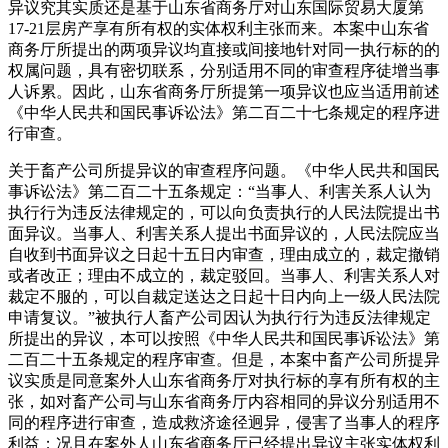
异议究其实质还是基于山东省商务厅对山东国际贸易大厦第
17-21层房产享有所有权的实体权利主张而来。本案中山东省
商务厅所提出的两项异议均直接或间接地针对同一执行标的的
权属问题，具有密切联系，分别适用不同的审查程序徒增当事
人诉累。因此，山东省商务厅所提第一项异议也应当适用前述
《中华人民共和国民事诉讼法》第二百二十七条规定的程序进
行审查。
关于畜产公司所提异议的审查程序问题。《中华人民共和国民
事诉讼法》第二百二十五条规定：“当事人、利害关系人认为
执行行为违反法律规定的，可以向负责执行的人民法院提出书
面异议。当事人、利害关系人提出书面异议的，人民法院应当
自收到书面异议之日起十五日内审查，理由成立的，裁定撤销
或者改正；理由不成立的，裁定驳回。当事人、利害关系人对
裁定不服的，可以自裁定送达之日起十日内向上一级人民法院
申请复议。”被执行人畜产公司因认为执行行为违反法律规定
所提出的异议，本可以按照《中华人民共和国民事诉讼法》第
二百二十五条规定的程序审查。但是，本案中畜产公司所提异
议实质是同意案外人山东省商务厅对执行标的享有所有权的主
张，如对畜产公司与山东省商务厅内容相同的异议分别适用不
同的程序进行审查，造成救济途径迥异，侵害了当事人的程序
利益；况且在案外人山东省商务厅已经提出异议主张实体权利