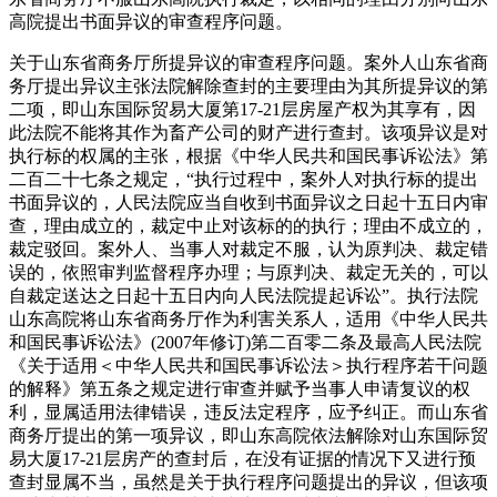
高院提出书面异议的审查程序问题。
关于山东省商务厅所提异议的审查程序问题。案外人山东省商
务厅提出异议主张法院解除查封的主要理由为其所提异议的第
二项，即山东国际贸易大厦第17-21层房屋产权为其享有，因
此法院不能将其作为畜产公司的财产进行查封。该项异议是对
执行标的权属的主张，根据《中华人民共和国民事诉讼法》第
二百二十七条之规定，“执行过程中，案外人对执行标的提出
书面异议的，人民法院应当自收到书面异议之日起十五日内审
查，理由成立的，裁定中止对该标的的执行；理由不成立的，
裁定驳回。案外人、当事人对裁定不服，认为原判决、裁定错
误的，依照审判监督程序办理；与原判决、裁定无关的，可以
自裁定送达之日起十五日内向人民法院提起诉讼”。执行法院
山东高院将山东省商务厅作为利害关系人，适用《中华人民共
和国民事诉讼法》(2007年修订)第二百零二条及最高人民法院
《关于适用＜中华人民共和国民事诉讼法＞执行程序若干问题
的解释》第五条之规定进行审查并赋予当事人申请复议的权
利，显属适用法律错误，违反法定程序，应予纠正。而山东省
商务厅提出的第一项异议，即山东高院依法解除对山东国际贸
易大厦17-21层房产的查封后，在没有证据的情况下又进行预
查封显属不当，虽然是关于执行程序问题提出的异议，但该项