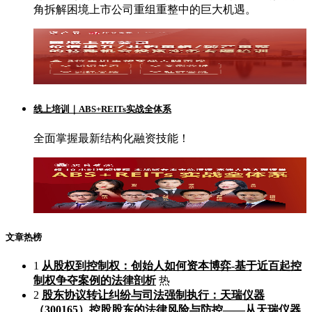
角拆解困境上市公司重组重整中的巨大机遇。
线上培训｜ABS+REITs实战全体系
全面掌握最新结构化融资技能！
文章热榜
1
从股权到控制权：创始人如何资本博弈-基于近百起控
制权争夺案例的法律剖析
热
2
股东协议转让纠纷与司法强制执行：天瑞仪器
（300165）控股股东的法律风险与防控——从天瑞仪器