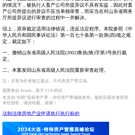
的情况下，被执行人畜产公司所提异议不具有实益，因此对畜
产公司所提出的异议不应当单独审查，而应当在对山东省商务
厅所提异议进行审查的过程中一并解决。
综上，原审裁定适用法律错误，违反法定程序。本院参照《中
华人民共和国民事诉讼法》第一百七十条第一款第(四)项之规
定，裁定如下：
一、撤销山东省高级人民法院(2002)鲁执(恢)字第3号执行裁
定。
二、本案发回山东省高级人民法院重新审查处理。
注：文章为作者独立观点，不代表资产界立场。
题图来自 Pexels，基于 CC0 协议
本文由“刘韬”投稿资产界，并经资产界编辑发布。版权归原作者所有，
未经授权，请勿转载，谢谢！
法制
法律
房地产业
申请执行
执行标的