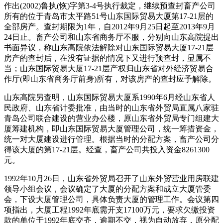
作出(2002)鲁执(恢)字第3-4号执行裁定，继续预查封畜产公司
所有的位于青岛市太平路51号山东国际贸易大厦第17-21层的
全部房产。查封期限为1年，自2012年9月25日起至2013年9月
24日止。畜产公司和山东省商务厅不服，分别向山东高院提出
书面异议，称山东高院依法解除对山东国际贸易大厦17-21层
房产的查封后，在没有证据的情况下又进行预查封，显属不
当；山东国际贸易大厦17-21层产权归山东省对外经济贸易合
作厅(即山东省商务厅前身)所有，对该房产的查封应予解除。
山东高院另查明，山东国际贸易大厦系1990年6月经山东省人
民政府、山东省计委批准，由当时的山东省外贸局直属八家驻
青岛公司联合建设的营业办公楼，原山东省外贸局专门组建大
厦筹建机构，即山东国际贸易大厦管理公司，统一筹措资金，
统一对大厦建设进行管理。根据当时的分配方案，畜产公司分
得该大厦的第17-21层。经查，畜产公司共投入资金8261300
元。
1992年10月26日，山东省外贸局召开了山东外贸营业用房联建
领导小组会议，会议确定了大厦的分配方案和成立大厦管委
会，下设大厦管理公司，具体负责大厦的管理工作。会议第四
项指出，大厦工程1992年底需开支17100万元，要求欠缴投资
款的单位于1992年底交齐，逾期不交，视为自动放弃，原分配