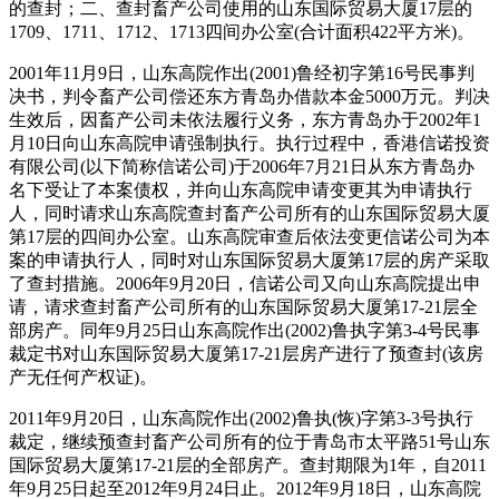
的查封；二、查封畜产公司使用的山东国际贸易大厦17层的
1709、1711、1712、1713四间办公室(合计面积422平方米)。
2001年11月9日，山东高院作出(2001)鲁经初字第16号民事判
决书，判令畜产公司偿还东方青岛办借款本金5000万元。判决
生效后，因畜产公司未依法履行义务，东方青岛办于2002年1
月10日向山东高院申请强制执行。执行过程中，香港信诺投资
有限公司(以下简称信诺公司)于2006年7月21日从东方青岛办
名下受让了本案债权，并向山东高院申请变更其为申请执行
人，同时请求山东高院查封畜产公司所有的山东国际贸易大厦
第17层的四间办公室。山东高院审查后依法变更信诺公司为本
案的申请执行人，同时对山东国际贸易大厦第17层的房产采取
了查封措施。2006年9月20日，信诺公司又向山东高院提出申
请，请求查封畜产公司所有的山东国际贸易大厦第17-21层全
部房产。同年9月25日山东高院作出(2002)鲁执字第3-4号民事
裁定书对山东国际贸易大厦第17-21层房产进行了预查封(该房
产无任何产权证)。
2011年9月20日，山东高院作出(2002)鲁执(恢)字第3-3号执行
裁定，继续预查封畜产公司所有的位于青岛市太平路51号山东
国际贸易大厦第17-21层的全部房产。查封期限为1年，自2011
年9月25日起至2012年9月24日止。2012年9月18日，山东高院