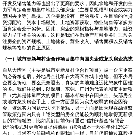
开发及销售能力等也提出了更高的要求，因此拿地和开发的主
力军肯定会更加集中地往头部房企（主要是规模型房企或实力
型国央企等）靠拢。房企要是没有一定的规模，在目前的信贷
资源配给、资本市场融资、土地资源获取、物业销售等诸多方
面肯定会处于劣势。因此，房企的规模指标与拿地能力、融资
能力呈正相关的关系，这也是我们在做地产前融业务时非常关
注房企的资产规模、土地储备、营业收入、销售面积以及销售
规模等指标的真正原因。
（一）城市更新与村企合作项目集中向国央企或龙头房企靠拢
自从大湾区（主要是城市更新及村企合作项目）被一众房企奉
为必备粮仓后，外地房企扎堆在大湾区各城市抢地，但不少房
企要么折戟，要么无奈退出，真实的拿地难度远比想象中困难
的多。我们注意到，以深圳、东莞、广州为代表的城市更新项
目（尤其是体量巨大的项目）基本都集中在国央企、头部房企
或地方龙头房企手上，这一方面是因为实力较弱的房企因资
金、资源实力问题无法吃下蛋糕，另一方面是因为现在融资监
管政策范围内只有上述类型的房企仍能较为顺利地取得更新项
目的前端融资，比如我们目前仍可通过“信托+基金/有限合
伙”的形式对更新项目提供前融（综合成本一般在年化12%左
右）。当然不少前融机构也跟我们一样，目前仍旧通过真股投