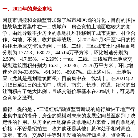
一、2021年的房企拿地
因楼市调控和金融监管加深了城市和区域的分化，目前的招拍
挂战场主要集中在一二线城市，房企竞拍土地面临较大的竞
争，由此导致不少房企的拿地扎堆转移到了城市更新、村企合
作、勾地、不良、收并购等战场。以2021年2月8日至14日的招
拍挂土地成交情况为例，一线、二线、三线城市土地供应面积
分别为 177.53、680.72、445.04万平方米，环比增速分别为
2.53%、-17.85%、-42.29%；一线、二线、三线城市土地成交
规划建筑面积分别为 16.31、302.36、75.76万平方米，环比增
速分别为-93.66%、-64.34%、-89.87%。由上述可见，土地供
应（尤其是规划建筑面积）目前集中在二线城市。在2021年2
月15日至21日的土拍中，杭州、南京、长沙、南通、绍兴的出
让面积占了绝大比例，且成交溢价率基本在30%以上，可见房
企竞争之激烈。
值得一提的是，“三道红线”融资监管新规的施行加快了地产行
业集中度的提升，房企的规模对未来的发展空间甚至起到了决
定性的作用。从房企的土地储备及拿地能力来看，目前拿地的
价格（不管是招拍挂、收并购还是其他）总体处于相对高位，
政府、市场、交易对手等对开发商的品牌知名度、资金实力、