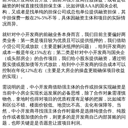
融资的时候直接找强担保主体，比如评级AAA的国央企机
构，又或者是找单纯的担保公司或总包单位提供融资担保，其
中担保费一般在2%-5%不等，具体因融资主体和项目的实际情
况而异。
就针对中小开发商的前融业务本身而言，我们目前主要偏好两
类业务：第一类是项目较为优质且可以提供抵押的，我们借助
小贷公司完成放款（主要是解决抵押的问题），给到开发商的
成本一般是年化15%左右；第二类是针对中小开发商与国央企
（或头部房企）的合作项目，我们给小股东提供融资，通过明
股实债或股加债等方式放款，给到中小开发商的综合成本可以
控制在年化12%左右（主要是大房企的操盘更能确保项目收益
的实现）。
需说明的是，中小开发商借助强主体的合作或担保实现融资是
当前中小房企实现长远发展的必备思维，除了合作对象需谨慎
物色，拿地时也得对项目的优质程度有足够的把握，比如城市
和区位不错、楼面价较低、地货比不高、去化有保障等。当
然，中小开发商寻找强主体合作时最终是选择纯债合作、纯股
合作或者股加债的合作，则更多的是开发商自己内部算账的问
题，也即关键是是否愿意让渡项目利润。