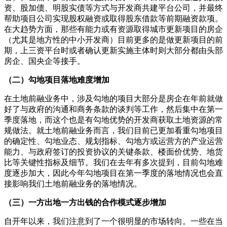
资、股加债、明股实债等方式与开发商共建平台公司，并最终
帮助项目公司实现股权融资或取得股东借款等前期融资款项。
在大趋势方面，那些有能力或有资源取得城市更新项目的房企
（尤其是地方性的中小开发商）目前更多的是做更新项目的前
期，上三资平台时或者确认更新实施主体时则大部分都由头部
房企、国央企等接手。
（二）勾地项目落地难度增加
在土地前融业务中，涉及勾地的项目大部分是房企在年前就做
好了与政府的沟通和商务条款的谈判等工作，然后集中在第一
季度落地，而这个也是有勾地优势的开发商获取土地资源的常
规做法。就土地前融业务而言，我们目前已更加看重勾地项目
的确定性、勾地业态、规划指标、勾地方或运营方的产业运营
能力、与政府签订的投资协议的关键条款、楼面价优势、地货
比等关键性指标及细节。我们在去年有多次提到，目前勾地难
度逐步加大，因此今年勾地项目在第一季度的落地情况也会直
接影响我们土地前融业务的落地情况。
（三）一方出地一方出钱的合作模式逐步增加
自开年以来，我们注意到了一个很明显的市场转向。一些在当