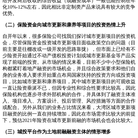
给开发商后收取的综合收益（或融资成本）一般也能控制在年
化10%-12%左右，因此相比非定制类产品来说具有较大的竞争
优势。
（二）保险资金向城市更新和康养等项目的投资热情上升
自开年以来，很多保险公司找我们探讨城市更新项目的投资机
会，尽管保险资金投资城市更新项目面临政策空白的问题（目
前主要是往棚改或一级开发的思路靠拢），但市面上已经有不
少险资开始通过不动产债权投资计划或城市更新基金等产品实
现了前端的投资。从市场的情况来看，目前不少中小型保险机
构都紧盯着地产融资的市场机会，并且综合政策要求和他们自
身的业务准入要求开始重点布局国家扶持的投资方向或投资项
目，比如城市更新和康养项目，其中城市更新项目的可观收益
一直让险资垂涎不已，但因专业性和综合性要求比较高，因此
保险机构也逐步寻求外部机构的合作，并具体到了融资主体准
入、项目准入、方案设计、投后管理、风控措施等方面的合作
或配合。另外从我们的业务占比情况来看，大湾区城市更新项
目融资的比例一直在持续增加，因此在市场需求比较大的前提
下，预估2021年险资在城市更新前融的市场机会也会比较大。
（三）城投平台作为土地前融融资主体的情形增多