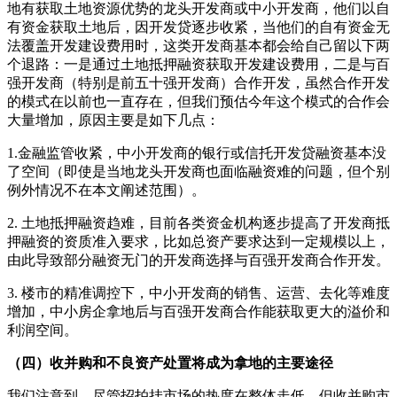
地有获取土地资源优势的龙头开发商或中小开发商，他们以自
有资金获取土地后，因开发贷逐步收紧，当他们的自有资金无
法覆盖开发建设费用时，这类开发商基本都会给自己留以下两
个退路：一是通过土地抵押融资获取开发建设费用，二是与百
强开发商（特别是前五十强开发商）合作开发，虽然合作开发
的模式在以前也一直存在，但我们预估今年这个模式的合作会
大量增加，原因主要是如下几点：
1.金融监管收紧，中小开发商的银行或信托开发贷融资基本没
了空间（即使是当地龙头开发商也面临融资难的问题，但个别
例外情况不在本文阐述范围）。
2. 土地抵押融资趋难，目前各类资金机构逐步提高了开发商抵
押融资的资质准入要求，比如总资产要求达到一定规模以上，
由此导致部分融资无门的开发商选择与百强开发商合作开发。
3. 楼市的精准调控下，中小开发商的销售、运营、去化等难度
增加，中小房企拿地后与百强开发商合作能获取更大的溢价和
利润空间。
（四）收并购和不良资产处置将成为拿地的主要途径
我们注意到，尽管招拍挂市场的热度在整体走低，但收并购市