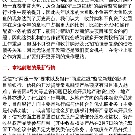
场一直都非常火热，房企面临的“三道红线”的融资监管促进了
行业集中度的提升，因此去年以来的大鱼吃小鱼甚至大鱼吃大
鱼的现象达到了历史高点。我们认为，收并购和不良资产处置
将在房企今年的拿地中占据更大的比例，比如部分AMC操作
配资业务的情况下，能同时帮助开发商解决项目和资金的问
题，因此这类机构的合作很可能会成为很多开发商投拓部门的
工作重点，但因不良资产和收并购涉及比招拍挂更复杂的债权
债务关系，因此无论是开发商还是我们资金机构，在专业上和
合作方案上都要打开更开阔的操作思路。
二、拿地前融的最新行情
受信托“两压一降”要求以及银行“两道红线”监管新规的影响，
目前银行、信托的开发贷等常规融资产品额度有限且准入趋
难，资管因4号文等监管问题已较难开展地产融资业务，地产
私募亦进入了行业的下行周期。从地产方向的具体融资产品来
看，目前银行方面主要是私行端与信托合作优先股业务（主要
是代销功能），或者通过北金所的债权计划等产品形式开展业
务；信托方面主要是通过优先股产品或部分股权收益权、资产
收益权产品等参与前融（其中收益权类产品在2月7日的信托监
管工作会议中被界定为融资类信托业务，永续债在产品分类上