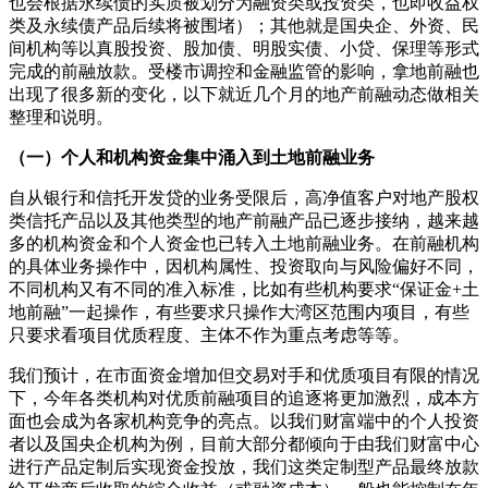
也会根据永续债的实质被划分为融资类或投资类，也即收益权
类及永续债产品后续将被围堵）；其他就是国央企、外资、民
间机构等以真股投资、股加债、明股实债、小贷、保理等形式
完成的前融放款。受楼市调控和金融监管的影响，拿地前融也
出现了很多新的变化，以下就近几个月的地产前融动态做相关
整理和说明。
（一）个人和机构资金集中涌入到土地前融业务
自从银行和信托开发贷的业务受限后，高净值客户对地产股权
类信托产品以及其他类型的地产前融产品已逐步接纳，越来越
多的机构资金和个人资金也已转入土地前融业务。在前融机构
的具体业务操作中，因机构属性、投资取向与风险偏好不同，
不同机构又有不同的准入标准，比如有些机构要求“保证金+土
地前融”一起操作，有些要求只操作大湾区范围内项目，有些
只要求看项目优质程度、主体不作为重点考虑等等。
我们预计，在市面资金增加但交易对手和优质项目有限的情况
下，今年各类机构对优质前融项目的追逐将更加激烈，成本方
面也会成为各家机构竞争的亮点。以我们财富端中的个人投资
者以及国央企机构为例，目前大部分都倾向于由我们财富中心
进行产品定制后实现资金投放，我们这类定制型产品最终放款