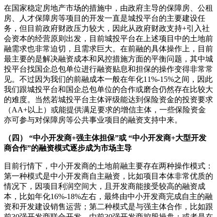
在国家稳定房地产市场的措施中，由政府主导的保障房、公租
房、人才保障房等项目的开发一直是城投平台的主要建设任
务，但目前政府财政压力较大，因此从政府财政支持+引入社
会资本的经营原则出发，目前城投平台在上述项目中的土地前
融需求也非常迫切，且需求巨大。在前融的具体操作上，目前
最主要的是解决融资成本和风控措施方面的平衡问题，其中城
投平台找国企总包单位进行融资贴息和担保的操作变得非常常
见。不过因为我们的前融成本一般在年化11%-15%之间，因此
我们跟城投平台和国企总包单位的合作或磨合仍然存在比较大
的难度。当然若城投平台主体评级能达到保险资金的投资要求
（AA+以上）或能提供满足要求的增信主体，一些保险资金
亦可参与对保障房等公共事业项目的融资支持中来。
（四） “中小开发商+强主体担保”或 “中小开发商+大型开发
商合作”的融资模式逐步成为市场主导
目前行情下，中小开发商的土地前融主要存在两种操作模式：
第一种模式是中小开发商自主融资，比如项目本体非常优质的
情况下，因项目利润空间大，且开发商能接受较高的融资成
本，比如年化16%-18%左右，最终由中小开发商完成自主的融
资和开发建设销售运营；第二种模式是与强主体合作，比如跟
前30强开发商联合开发，由前30强开发商控股操盘；或者是在