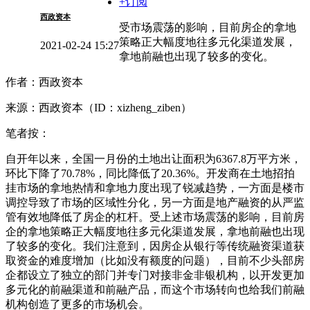
+订阅
西政资本
受市场震荡的影响，目前房企的拿地
策略正大幅度地往多元化渠道发展，
2021-02-24 15:27
拿地前融也出现了较多的变化。
作者：西政资本
来源：西政资本（ID：xizheng_ziben）
笔者按：
自开年以来，全国一月份的土地出让面积为6367.8万平方米，
环比下降了70.78%，同比降低了20.36%。开发商在土地招拍
挂市场的拿地热情和拿地力度出现了锐减趋势，一方面是楼市
调控导致了市场的区域性分化，另一方面是地产融资的从严监
管有效地降低了房企的杠杆。受上述市场震荡的影响，目前房
企的拿地策略正大幅度地往多元化渠道发展，拿地前融也出现
了较多的变化。我们注意到，因房企从银行等传统融资渠道获
取资金的难度增加（比如没有额度的问题），目前不少头部房
企都设立了独立的部门并专门对接非金非银机构，以开发更加
多元化的前融渠道和前融产品，而这个市场转向也给我们前融
机构创造了更多的市场机会。