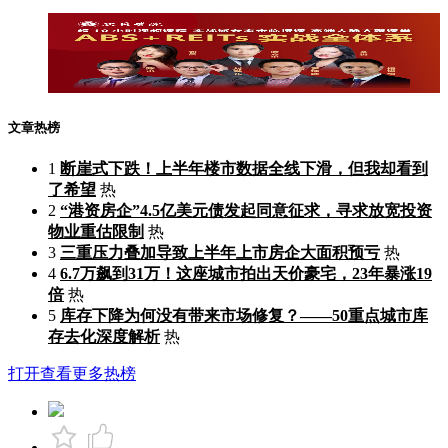
文章热榜
1
断崖式下跌！上半年楼市数据全线下滑，但我却看到
了希望
热
2
“港资房企”4.5亿美元债发起同意征求，寻求放宽投资
物业重估限制
热
3
三重压力叠加导致上半年上市房企大面积预亏
热
4
6.7万飙到31万！这座城市拍出天价豪宅，23年暴涨19
倍
热
5
库存下降为何没有带来市场修复？——50重点城市库
存去化深度解析
热
打开查看更多热榜